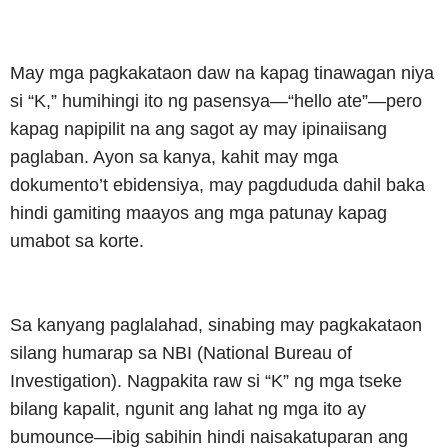
May mga pagkakataon daw na kapag tinawagan niya
si “K,” humihingi ito ng pasensya—“hello ate”—pero
kapag napipilit na ang sagot ay may ipinaiisang
paglaban. Ayon sa kanya, kahit may mga
dokumento’t ebidensiya, may pagdududa dahil baka
hindi gamiting maayos ang mga patunay kapag
umabot sa korte.
Sa kanyang paglalahad, sinabing may pagkakataon
silang humarap sa NBI (National Bureau of
Investigation). Nagpakita raw si “K” ng mga tseke
bilang kapalit, ngunit ang lahat ng mga ito ay
bumounce—ibig sabihin hindi naisakatuparan ang