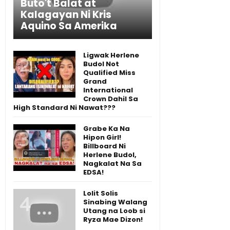
Buto't Balat at
Kalagayan Ni Kris
Aquino Sa Amerika
Ligwak Herlene
Budol Not
Qualified Miss
Grand
International
Crown Dahil Sa
High Standard Ni Nawat???
Grabe Ka Na
Hipon Girl!
Billboard Ni
Herlene Budol,
Nagkalat Na Sa
EDSA!
Lolit Solis
Sinabing Walang
Utang na Loob si
Ryza Mae Dizon!