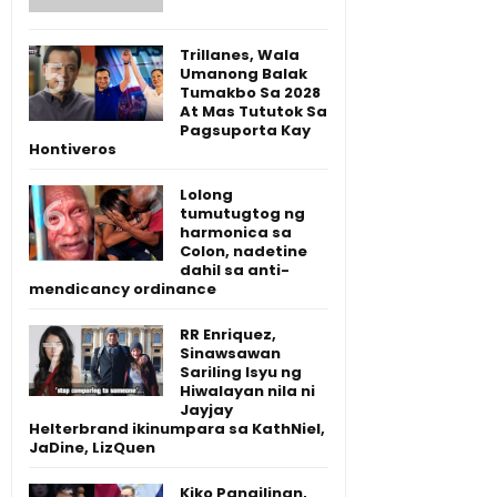
Trillanes, Wala
Umanong Balak
Tumakbo Sa 2028
At Mas Tututok Sa
Pagsuporta Kay
Hontiveros
Lolong
tumutugtog ng
harmonica sa
Colon, nadetine
dahil sa anti-
mendicancy ordinance
RR Enriquez,
Sinawsawan
Sariling Isyu ng
Hiwalayan nila ni
Jayjay
Helterbrand ikinumpara sa KathNiel,
JaDine, LizQuen
Kiko Pangilinan,