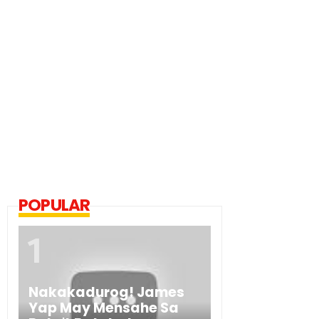
POPULAR
Nakakadurog! James
Yap May Mensahe Sa