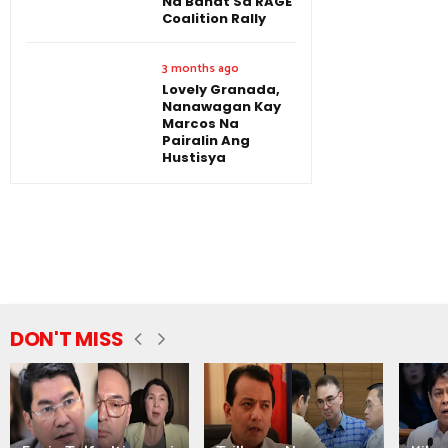
Na Banat Sa RAGE
Coalition Rally
3 months ago
Lovely Granada,
Nanawagan Kay
Marcos Na
Pairalin Ang
Hustisya
DON'T MISS