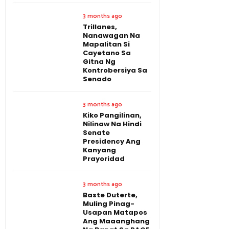
3 months ago
Trillanes,
Nanawagan Na
Mapalitan Si
Cayetano Sa
Gitna Ng
Kontrobersiya Sa
Senado
3 months ago
Kiko Pangilinan,
Nilinaw Na Hindi
Senate
Presidency Ang
Kanyang
Prayoridad
3 months ago
Baste Duterte,
Muling Pinag-
Usapan Matapos
Ang Maaanghang