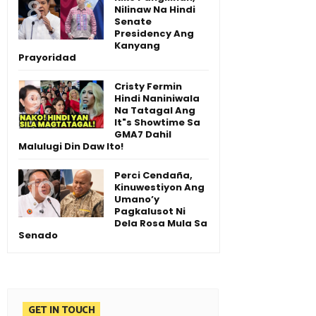
Nilinaw Na Hindi
Senate
Presidency Ang
Kanyang
Prayoridad
Cristy Fermin
Hindi Naniniwala
Na Tatagal Ang
It"s Showtime Sa
GMA7 Dahil
Malulugi Din Daw Ito!
Perci Cendaña,
Kinuwestiyon Ang
Umano’y
Pagkalusot Ni
Dela Rosa Mula Sa
Senado
GET IN TOUCH