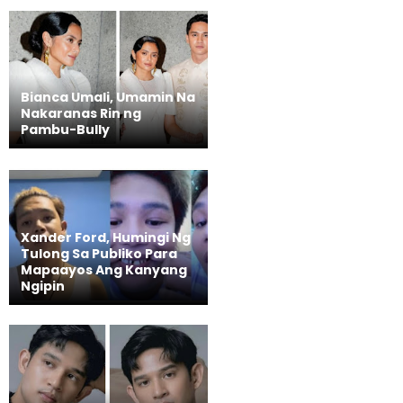
Bianca Umali, Umamin Na
Nakaranas Rin ng
Pambu-Bully
Xander Ford, Humingi Ng
Tulong Sa Publiko Para
Mapaayos Ang Kanyang
Ngipin