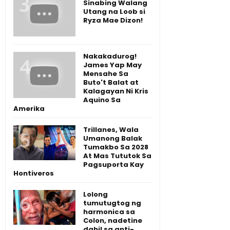
Sinabing Walang
Utang na Loob si
Ryza Mae Dizon!
Nakakadurog!
James Yap May
Mensahe Sa
Buto't Balat at
Kalagayan Ni Kris
Aquino Sa
Amerika
Trillanes, Wala
Umanong Balak
Tumakbo Sa 2028
At Mas Tututok Sa
Pagsuporta Kay
Hontiveros
Lolong
tumutugtog ng
harmonica sa
Colon, nadetine
dahil sa anti-