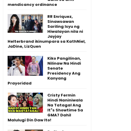
mendicancy ordinance
RR Enriquez,
Sinawsawan
Sariling Isyu ng
Hiwalayan nila ni
Jayjay
Helterbrand ikinumpara sa KathNiel,
JaDine, LizQuen
Kiko Pangilinan,
Nilinaw Na Hindi
Senate
Presidency Ang
Kanyang
Prayoridad
Cristy Fermin
Hindi Naniniwala
Na Tatagal Ang
It"s Showtime Sa
GMA7 Dahil
Malulugi Din Daw Ito!