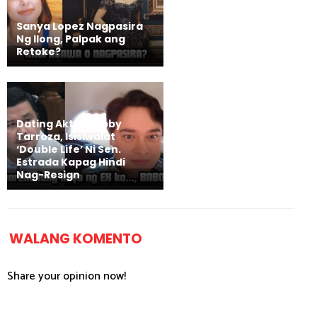
Sanya Lopez Nagpasira
Ng Ilong, Palpak ang
Retoke?
Dating Aktor Robby
Tarroza, Isisiwalat
‘Double Life’ Ni Sen.
Estrada Kapag Hindi
Nag-Resign
WALANG KOMENTO
Share your opinion now!