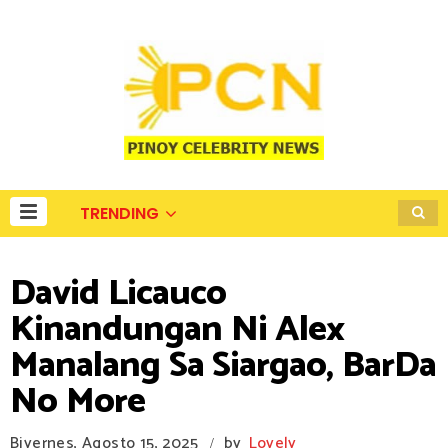
TRENDING
David Licauco
Kinandungan Ni Alex
Manalang Sa Siargao, BarDa
No More
Biyernes, Agosto 15, 2025
by
Lovely
/