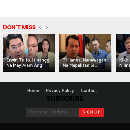
DON'T MISS
Erwin Tulfo, Itinanggi
Trillanes, Nanawagan
Kiko 
Na May Alam Ang
Na Mapalitan Si...
Nilin
Home
Privacy Policy
Contact
SUBSCRIBE