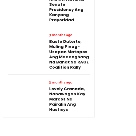
Senate
Presidency Ang
Kanyang
Prayoridad
3 months ago
Baste Duterte,
Muling Pinag-
Usapan Matapos
Ang Maaanghang
Na Banat Sa RAGE
Coalition Rally
3 months ago
Lovely Granada,
Nanawagan Kay
Marcos Na
Pairalin Ang
Hustisya