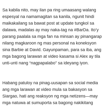
Sa kabila nito, may ilan pa ring umaasang walang
espesyal na namamagitan sa kanila, ngunit hindi
maikakailang sa bawat post at update tungkol sa
dalawa, madalas ay may naka-tag na #BarDa. Ito’y
parang paalala sa mga fan na minsan ay pinangarap
nilang magkaroon ng mas personal na koneksyon
sina Barbie at David. Gayunpaman, para sa iba, ang
mga bagong larawan at video kasama si Alex ay tila
unti-unti nang “nagpapalabo” sa ideyang iyon.
Habang patuloy na pinag-uusapan sa social media
ang mga larawan at video mula sa bakasyon sa
Siargao, hati ang reaksyon ng mga netizens—may
mga natuwa at sumuporta sa bagong nakikitang