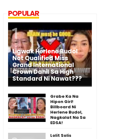
POPULAR
Ligwak Herlene Budol
Not Qualified Miss
Grand International
Crown Dahil Sa High
Standard Ni Nawat???
Grabe Ka Na
Hipon Girl!
Billboard Ni
Herlene Budol,
Nagkalat Na Sa
EDSA!
Lolit Solis