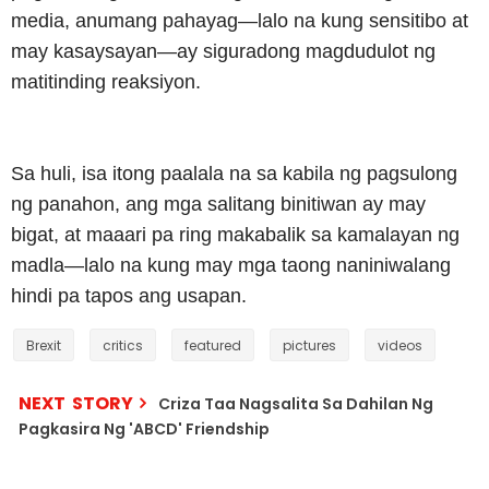
media, anumang pahayag—lalo na kung sensitibo at
may kasaysayan—ay siguradong magdudulot ng
matitinding reaksiyon.
Sa huli, isa itong paalala na sa kabila ng pagsulong
ng panahon, ang mga salitang binitiwan ay may
bigat, at maaari pa ring makabalik sa kamalayan ng
madla—lalo na kung may mga taong naniniwalang
hindi pa tapos ang usapan.
Brexit
critics
featured
pictures
videos
NEXT STORY
Criza Taa Nagsalita Sa Dahilan Ng
Pagkasira Ng 'ABCD' Friendship