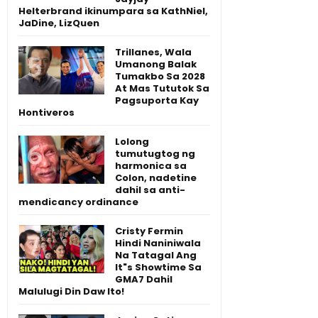
Helterbrand ikinumpara sa KathNiel,
JaDine, LizQuen
Trillanes, Wala
Umanong Balak
Tumakbo Sa 2028
At Mas Tututok Sa
Pagsuporta Kay
Hontiveros
Lolong
tumutugtog ng
harmonica sa
Colon, nadetine
dahil sa anti-
mendicancy ordinance
Cristy Fermin
Hindi Naniniwala
Na Tatagal Ang
It"s Showtime Sa
GMA7 Dahil
Malulugi Din Daw Ito!