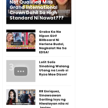
Not Qualified Miss
Grand International
Crown Dahil Sa High
Standard Ni Nawat???
Grabe Ka Na
Hipon Girl!
Billboard Ni
Herlene Budol,
Nagkalat Na Sa
EDSA!
Lolit Solis
Sinabing Walang
Utang na Loob si
Ryza Mae Dizon!
RR Enriquez,
Sinawsawan
Sariling Isyu ng
Hiwalayan nila ni
Jayjay