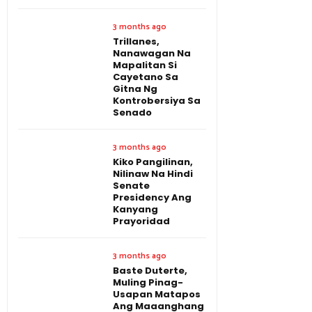
3 months ago
Trillanes,
Nanawagan Na
Mapalitan Si
Cayetano Sa
Gitna Ng
Kontrobersiya Sa
Senado
3 months ago
Kiko Pangilinan,
Nilinaw Na Hindi
Senate
Presidency Ang
Kanyang
Prayoridad
3 months ago
Baste Duterte,
Muling Pinag-
Usapan Matapos
Ang Maaanghang