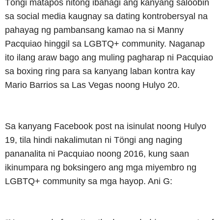
Töngi matapos nitong ibahagi ang kanyang saloobin
sa social media kaugnay sa dating kontrobersyal na
pahayag ng pambansang kamao na si Manny
Pacquiao hinggil sa LGBTQ+ community. Naganap
ito ilang araw bago ang muling pagharap ni Pacquiao
sa boxing ring para sa kanyang laban kontra kay
Mario Barrios sa Las Vegas noong Hulyo 20.
Sa kanyang Facebook post na isinulat noong Hulyo
19, tila hindi nakalimutan ni Töngi ang naging
pananalita ni Pacquiao noong 2016, kung saan
ikinumpara ng boksingero ang mga miyembro ng
LGBTQ+ community sa mga hayop. Ani G: