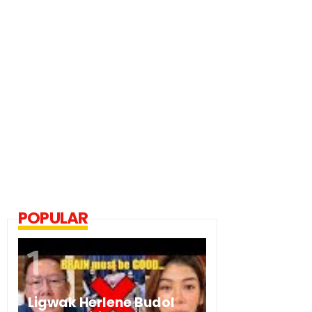
POPULAR
Ligwak Herlene Budol