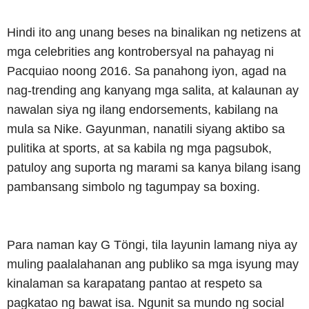
Hindi ito ang unang beses na binalikan ng netizens at
mga celebrities ang kontrobersyal na pahayag ni
Pacquiao noong 2016. Sa panahong iyon, agad na
nag-trending ang kanyang mga salita, at kalaunan ay
nawalan siya ng ilang endorsements, kabilang na
mula sa Nike. Gayunman, nanatili siyang aktibo sa
pulitika at sports, at sa kabila ng mga pagsubok,
patuloy ang suporta ng marami sa kanya bilang isang
pambansang simbolo ng tagumpay sa boxing.
Para naman kay G Töngi, tila layunin lamang niya ay
muling paalalahanan ang publiko sa mga isyung may
kinalaman sa karapatang pantao at respeto sa
pagkatao ng bawat isa. Ngunit sa mundo ng social