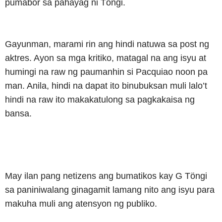
pumabor sa pahayag ni Töngi.
Gayunman, marami rin ang hindi natuwa sa post ng
aktres. Ayon sa mga kritiko, matagal na ang isyu at
humingi na raw ng paumanhin si Pacquiao noon pa
man. Anila, hindi na dapat ito binubuksan muli lalo’t
hindi na raw ito makakatulong sa pagkakaisa ng
bansa.
May ilan pang netizens ang bumatikos kay G Töngi
sa paniniwalang ginagamit lamang nito ang isyu para
makuha muli ang atensyon ng publiko.