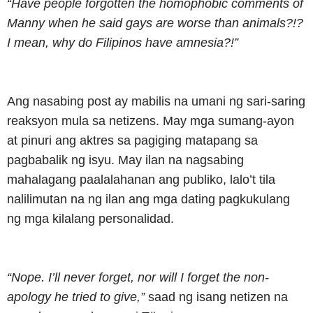
“Have people forgotten the homophobic comments of
Manny when he said gays are worse than animals?!?
I mean, why do Filipinos have amnesia?!”
Ang nasabing post ay mabilis na umani ng sari-saring
reaksyon mula sa netizens. May mga sumang-ayon
at pinuri ang aktres sa pagiging matapang sa
pagbabalik ng isyu. May ilan na nagsabing
mahalagang paalalahanan ang publiko, lalo’t tila
nalilimutan na ng ilan ang mga dating pagkukulang
ng mga kilalang personalidad.
“Nope. I’ll never forget, nor will I forget the non-
apology he tried to give,”
saad ng isang netizen na