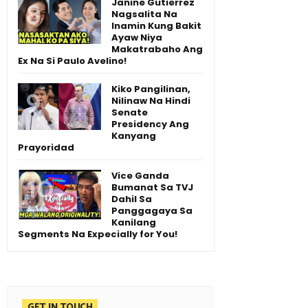
Janine Gutierrez
Nagsalita Na
Inamin Kung Bakit
Ayaw Niya
Makatrabaho Ang
Ex Na Si Paulo Avelino!
Kiko Pangilinan,
Nilinaw Na Hindi
Senate
Presidency Ang
Kanyang
Prayoridad
Vice Ganda
Bumanat Sa TVJ
Dahil Sa
Panggagaya Sa
Kanilang
Segments Na Expecially for You!
GET IN TOUCH