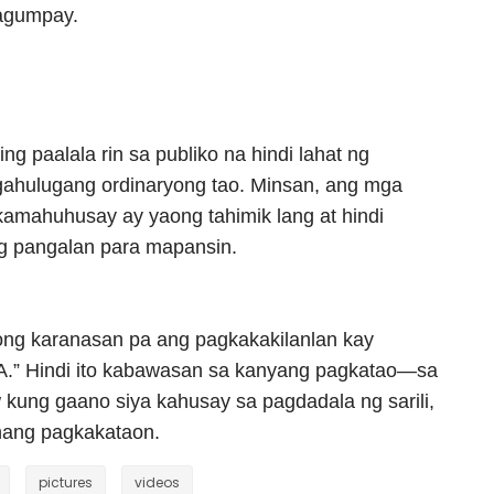
agumpay.
ng paalala rin sa publiko na hindi lahat ng
ahulugang ordinaryong tao. Minsan, ang mga
kamahuhusay ay yaong tahimik lang at hindi
g pangalan para mapansin.
ibong karanasan pa ang pagkakakilanlan kay
“PA.” Hindi ito kabawasan sa kanyang pagkatao—sa
 kung gaano siya kahusay sa pagdadala ng sarili,
ahang pagkakataon.
pictures
videos