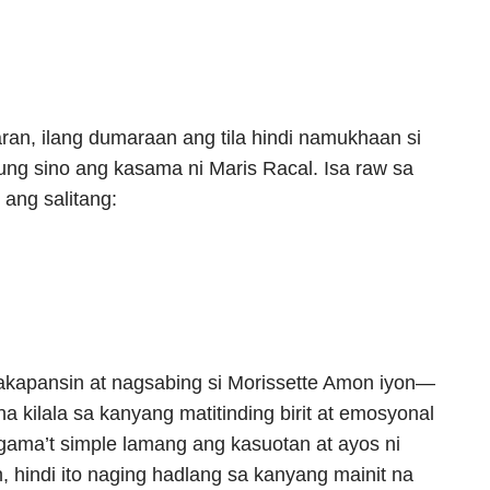
aran, ilang dumaraan ang tila hindi namukhaan si
ung sino ang kasama ni Maris Racal. Isa raw sa
 ang salitang:
apansin at nagsabing si Morissette Amon iyon—
a kilala sa kanyang matitinding birit at emosyonal
ama’t simple lamang ang kasuotan at ayos ni
, hindi ito naging hadlang sa kanyang mainit na