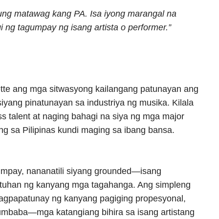
g matawag kang PA. Isa iyong marangal na
i ng tagumpay ng isang artista o performer.”
ette ang mga sitwasyong kailangang patunayan ang
 siyang pinatunayan sa industriya ng musika. Kilala
ss talent at naging bahagi na siya ng mga major
ang sa Pilipinas kundi maging sa ibang bansa.
umpay, nananatili siyang grounded—isang
stuhan ng kanyang mga tagahanga. Ang simpleng
 nagpapatunay ng kanyang pagiging propesyonal,
mbaba—mga katangiang bihira sa isang artistang