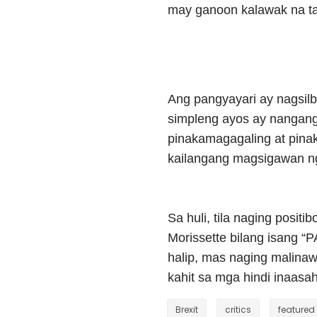
may ganoon kalawak na t
Ang pangyayari ay nagsilbi
simpleng ayos ay nangang
pinakamagagaling at pina
kailangang magsigawan n
Sa huli, tila naging posit
Morissette bilang isang 
halip, mas naging malinaw
kahit sa mga hindi inaas
Brexit
critics
featured