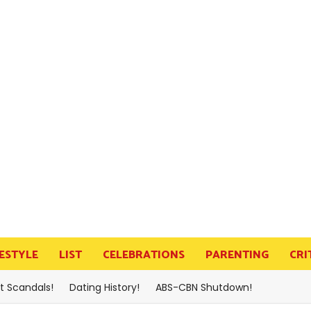
FESTYLE
LIST
CELEBRATIONS
PARENTING
CRI
t Scandals!
Dating History!
ABS-CBN Shutdown!