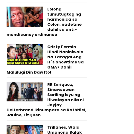
Lolong
tumutugtog ng
harmonica sa
Colon, nadetine
dahil sa anti-
mendicancy ordinance
Cristy Fermin
Hindi Naniniwala
Na Tatagal Ang
It"s Showtime Sa
GMA7 Dahil
Malulugi Din Daw Ito!
RR Enriquez,
Sinawsawan
Sariling Isyu ng
Hiwalayan nila ni
Jayjay
Helterbrand ikinumpara sa KathNiel,
JaDine, LizQuen
Trillanes, Wala
Umanong Balak