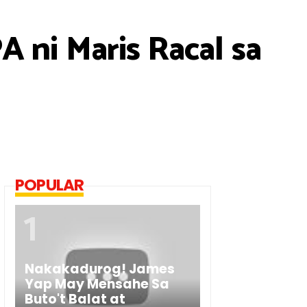
 ni Maris Racal sa
POPULAR
Nakakadurog! James
Yap May Mensahe Sa
Buto't Balat at