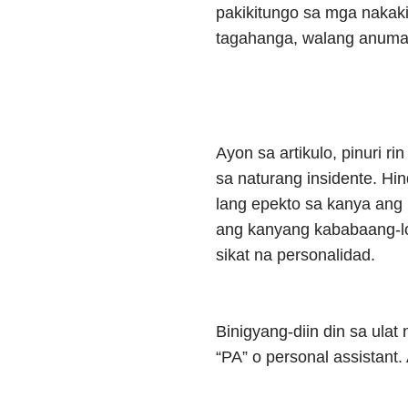
pakikitungo sa mga nakaki
tagahanga, walang anuman
Ayon sa artikulo, pinuri ri
sa naturang insidente. Hin
lang epekto sa kanya ang n
ang kanyang kababaang-l
sikat na personalidad.
Binigyang-diin din sa ulat
“PA” o personal assistant.