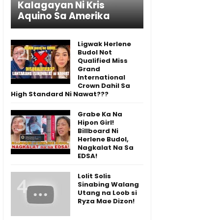
Kalagayan Ni Kris
Aquino Sa Amerika
Ligwak Herlene
Budol Not
Qualified Miss
Grand
International
Crown Dahil Sa
High Standard Ni Nawat???
Grabe Ka Na
Hipon Girl!
Billboard Ni
Herlene Budol,
Nagkalat Na Sa
EDSA!
Lolit Solis
Sinabing Walang
Utang na Loob si
Ryza Mae Dizon!