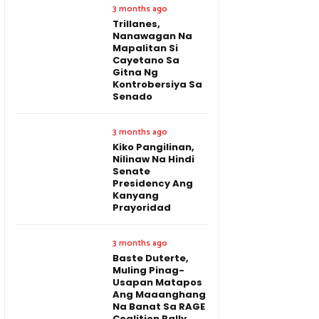
3 months ago
Trillanes,
Nanawagan Na
Mapalitan Si
Cayetano Sa
Gitna Ng
Kontrobersiya Sa
Senado
3 months ago
Kiko Pangilinan,
Nilinaw Na Hindi
Senate
Presidency Ang
Kanyang
Prayoridad
3 months ago
Baste Duterte,
Muling Pinag-
Usapan Matapos
Ang Maaanghang
Na Banat Sa RAGE
Coalition Rally