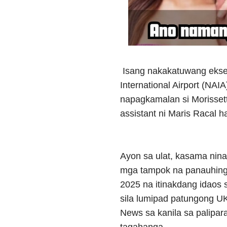
Isang nakakatuwang ekse
International Airport (NA
napagkamalan si Morissett
assistant ni Maris Racal 
Ayon sa ulat, kasama nina 
mga tampok na panauhing 
2025 na itinakdang idaos
sila lumipad patungong 
News sa kanila sa palipa
tagahanga.