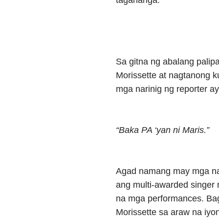
Sa gitna ng abalang palip
Morissette at nagtanong k
mga narinig ng reporter ay
“Baka PA ‘yan ni Maris.”
Agad namang may mga nak
ang multi-awarded singer n
na mga performances. Bag
Morissette sa araw na iyon