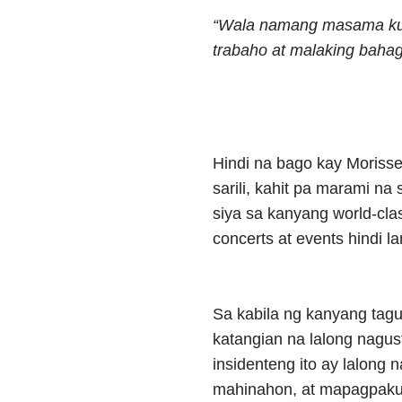
“Wala namang masama kun
trabaho at malaking bahag
Hindi na bago kay Moriss
sarili, kahit pa marami na
siya sa kanyang world-cla
concerts at events hindi l
Sa kabila ng kanyang tag
katangian na lalong nagu
insidenteng ito ay lalong
mahinahon, at mapagpaku