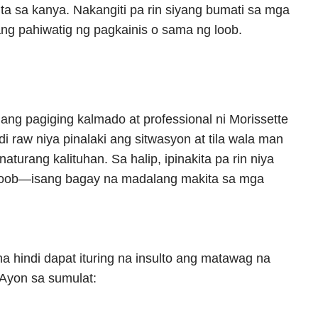
ta sa kanya. Nakangiti pa rin siyang bumati sa mga
g pahiwatig ng pagkainis o sama ng loob.
n ang pagiging kalmado at professional ni Morissette
di raw niya pinalaki ang sitwasyon at tila wala man
aturang kalituhan. Sa halip, ipinakita pa rin niya
oob—isang bagay na madalang makita sa mga
 na hindi dapat ituring na insulto ang matawag na
 Ayon sa sumulat: