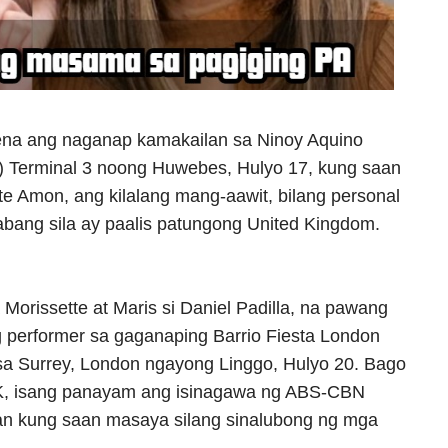
na ang naganap kamakailan sa Ninoy Aquino
IA) Terminal 3 noong Huwebes, Hulyo 17, kung saan
e Amon, ang kilalang mang-aawit, bilang personal
habang sila ay paalis patungong United Kingdom.
Morissette at Maris si Daniel Padilla, na pawang
performer sa gaganaping Barrio Fiesta London
 sa Surrey, London ngayong Linggo, Hulyo 20. Bago
UK, isang panayam ang isinagawa ng ABS-CBN
ran kung saan masaya silang sinalubong ng mga