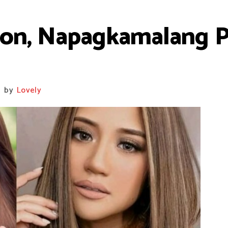
on, Napagkamalang PA
by
Lovely