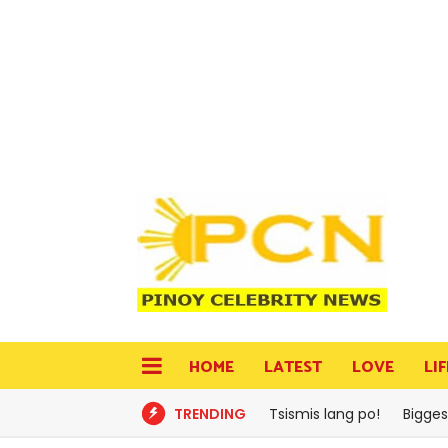
HOME
LATEST
LOVE
LI
TRENDING
Tsismis lang po!
Bigges