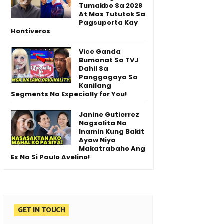
Tumakbo Sa 2028
At Mas Tututok Sa
Pagsuporta Kay
Hontiveros
Vice Ganda
Bumanat Sa TVJ
Dahil Sa
Panggagaya Sa
Kanilang
Segments Na Expecially for You!
Janine Gutierrez
Nagsalita Na
Inamin Kung Bakit
Ayaw Niya
Makatrabaho Ang
Ex Na Si Paulo Avelino!
GET IN TOUCH