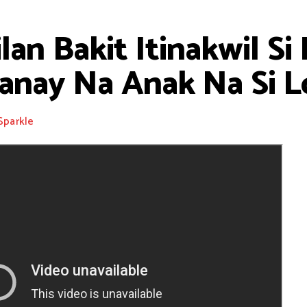
an Bakit Itinakwil Si
nay Na Anak Na Si Lo
Sparkle