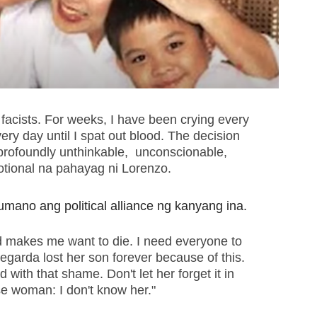
 facists. For weeks, I have been crying every
ry day until I spat out blood. The decision
profoundly unthinkable, unconscionable,
otional na pahayag ni Lorenzo.
umano ang political alliance ng kanyang ina.
d makes me want to die. I need everyone to
egarda lost her son forever because of this.
d with that shame. Don't let her forget it in
se woman: I don't know her."