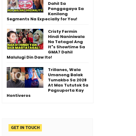
Dahil Sa
Panggagaya Sa
Kanilang
Segments Na Expecially for You!
Cristy Fermin
Hindi Naniniwala
Na Tatagal Ang
It"s Showtime Sa
GMA7 Dahil
Malulugi Din Daw Ito!
Trillanes, Wala
Umanong Balak
Tumakbo Sa 2028
At Mas Tututok Sa
Pagsuporta Kay
Hontiveros
GET IN TOUCH