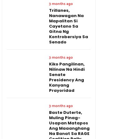
3 months ago
Trillanes,
Nanawagan Na
Mapalitan Si
Cayetano Sa
Gitna Ng
Kontrobersiya Sa
Senado
3 months ago
Kiko Pangilinan,
Nilinaw Na Hindi
Senate
Presidency Ang
Kanyang
Prayoridad
3 months ago
Baste Duterte,
Muling Pinag-
Usapan Matapos
Ang Maaanghang
Na Banat Sa RAGE
Coalition Rally