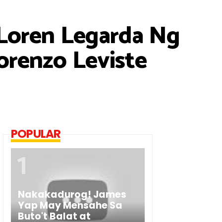
 Loren Legarda Ng
renzo Leviste
POPULAR
Nakakadurog! James
Yap May Mensahe Sa
Buto't Balat at