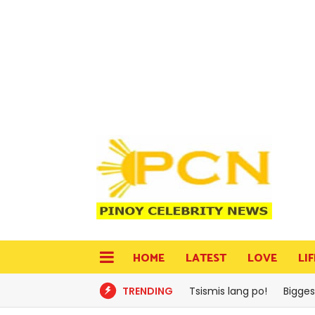
HOME
LATEST
LOVE
LI
TRENDING
Tsismis lang po!
Bigges