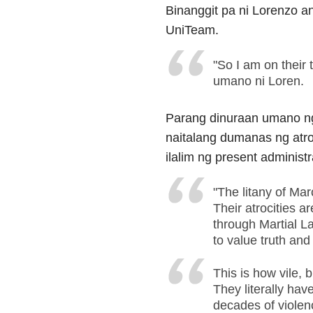
Binanggit pa ni Lorenzo a
UniTeam.
"So I am on their 
umano ni Loren.
Parang dinuraan umano ng
naitalang dumanas ng atro
ilalim ng present administr
"The litany of Ma
Their atrocities a
through Martial L
to value truth and
This is how vile,
They literally hav
decades of violen