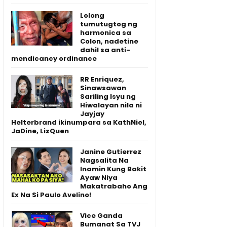
Lolong
tumutugtog ng
harmonica sa
Colon, nadetine
dahil sa anti-
mendicancy ordinance
RR Enriquez,
Sinawsawan
Sariling Isyu ng
Hiwalayan nila ni
Jayjay
Helterbrand ikinumpara sa KathNiel,
JaDine, LizQuen
Janine Gutierrez
Nagsalita Na
Inamin Kung Bakit
Ayaw Niya
Makatrabaho Ang
Ex Na Si Paulo Avelino!
Vice Ganda
Bumanat Sa TVJ