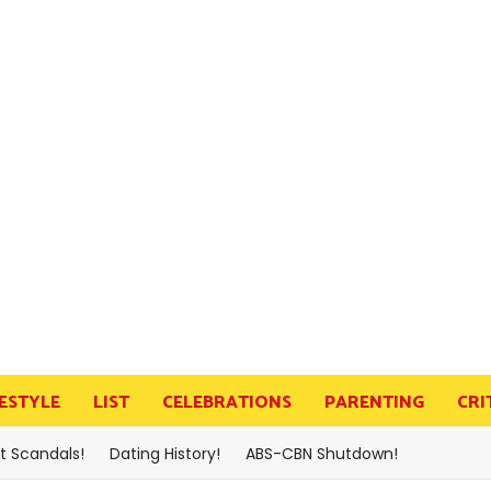
FESTYLE
LIST
CELEBRATIONS
PARENTING
CRI
t Scandals!
Dating History!
ABS-CBN Shutdown!