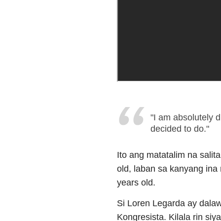
"I am absolutely 
decided to do."
Ito ang matatalim na salit
old, laban sa kanyang ina
years old.
Si Loren Legarda ay dala
Kongresista. Kilala rin siy