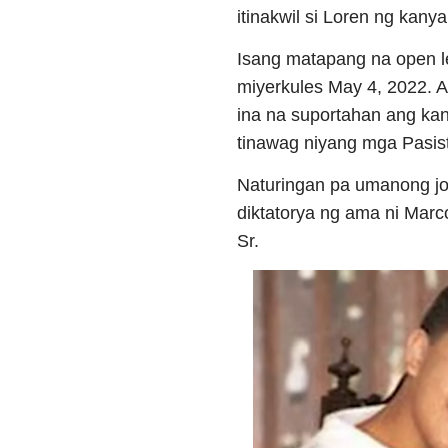
itinakwil si Loren ng kan
Isang matapang na open let
miyerkules May 4, 2022. A
ina na suportahan ang kan
tinawag niyang mga Pasis
Naturingan pa umanong jou
diktatorya ng ama ni Mar
Sr.