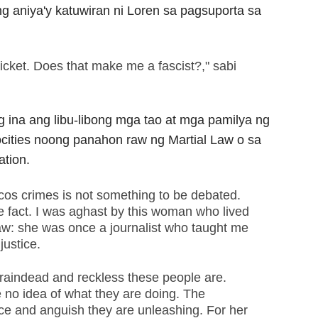
ng aniya'y katuwiran ni Loren sa pagsuporta sa
ticket. Does that make me a fascist?," sabi
 ina ang libu-libong mga tao at mga pamilya ng
cities noong panahon raw ng Martial Law o sa
ation.
rcos crimes is not something to be debated.
re fact. I was aghast by this woman who lived
aw: she was once a journalist who taught me
 justice.
 braindead and reckless these people are.
e no idea of what they are doing. The
ce and anguish they are unleashing. For her