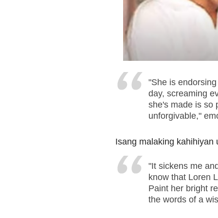
"She is endorsing
day, screaming eve
she's made is so 
unforgivable," em
Isang malaking kahihiyan 
"It sickens me an
know that Loren L
Paint her bright re
the words of a wi