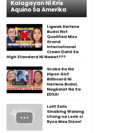
Kalagayan Ni Kris
Aquino Sa Amerika
Ligwak Herlene
Budol Not
Qualified Miss
Grand
International
Crown Dahil Sa
High Standard Ni Nawat???
Grabe Ka Na
Hipon Girl!
Billboard Ni
Herlene Budol,
Nagkalat Na Sa
EDSA!
Lolit Solis
Sinabing Walang
Utang na Loob si
Ryza Mae Dizon!