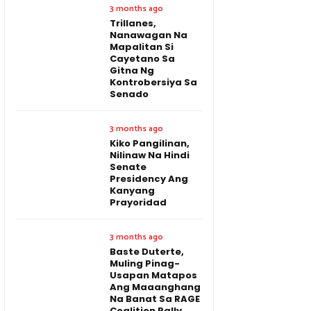
3 months ago
Trillanes,
Nanawagan Na
Mapalitan Si
Cayetano Sa
Gitna Ng
Kontrobersiya Sa
Senado
3 months ago
Kiko Pangilinan,
Nilinaw Na Hindi
Senate
Presidency Ang
Kanyang
Prayoridad
3 months ago
Baste Duterte,
Muling Pinag-
Usapan Matapos
Ang Maaanghang
Na Banat Sa RAGE
Coalition Rally