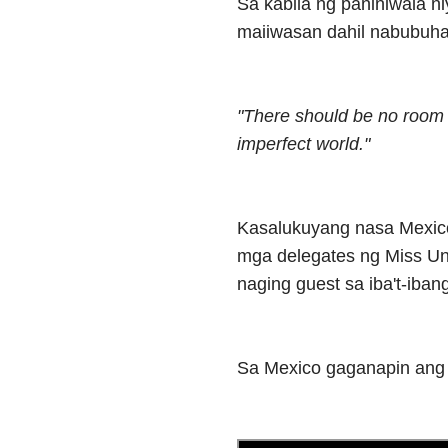
Sa kabila ng paniniwala n
maiiwasan dahil nabubuha
"There should be no room for
imperfect world."
Kasalukuyang nasa Mexico
mga delegates ng Miss Uni
naging guest sa iba't-iba
Sa Mexico gaganapin ang 