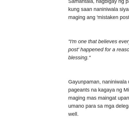
Samantala, nagbigay ng pa
kung saan naniniwala siya
maging ang 'mistaken post
"I'm one that believes eve
post' happened for a reason
blessing."
Gayunpaman, naniniwala u
pageants na kagaya ng Mis
maging mas maingat upan
umano para sa mga delega
well.