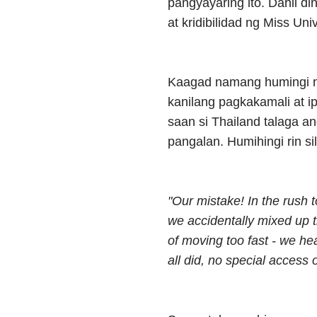
pangyayaring ito. Dahil di
at kridibilidad ng Miss Un
Kaagad namang humingi n
kanilang pagkakamali at i
saan si Thailand talaga a
pangalan. Humihingi rin s
"Our mistake! In the rush t
we accidentally mixed up t
of moving too fast - we he
all did, no special access o