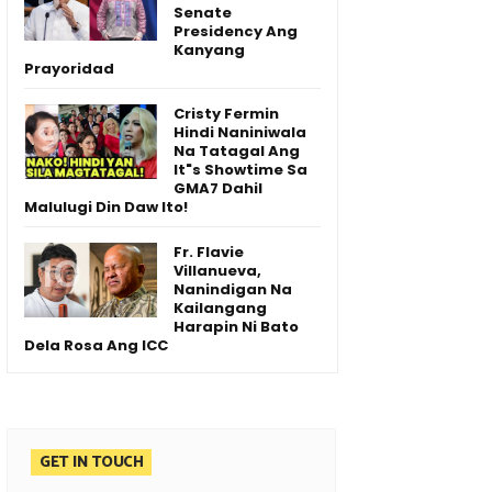
Senate
Presidency Ang
Kanyang
Prayoridad
Cristy Fermin
Hindi Naniniwala
Na Tatagal Ang
It"s Showtime Sa
GMA7 Dahil
Malulugi Din Daw Ito!
Fr. Flavie
Villanueva,
Nanindigan Na
Kailangang
Harapin Ni Bato
Dela Rosa Ang ICC
GET IN TOUCH