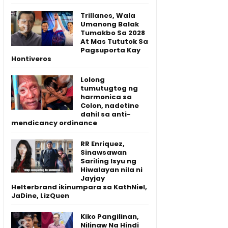
Trillanes, Wala
Umanong Balak
Tumakbo Sa 2028
At Mas Tututok Sa
Pagsuporta Kay
Hontiveros
Lolong
tumutugtog ng
harmonica sa
Colon, nadetine
dahil sa anti-
mendicancy ordinance
RR Enriquez,
Sinawsawan
Sariling Isyu ng
Hiwalayan nila ni
Jayjay
Helterbrand ikinumpara sa KathNiel,
JaDine, LizQuen
Kiko Pangilinan,
Nilinaw Na Hindi