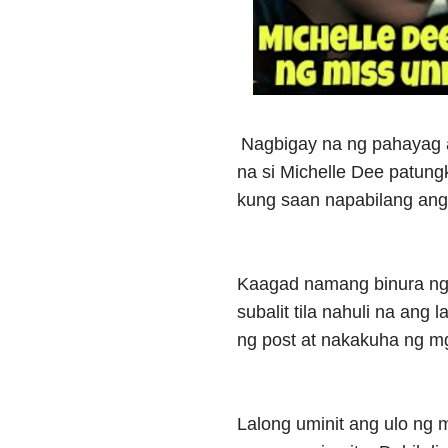
Nagbigay na ng pahayag a
na si Michelle Dee patung
kung saan napabilang ang
Kaagad namang binura ng 
subalit tila nahuli na ang
ng post at nakakuha ng m
Lalong uminit ang ulo ng 