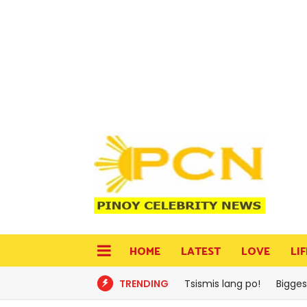
HOME
LATEST
LOVE
LI
TRENDING
Tsismis lang po!
Bigges