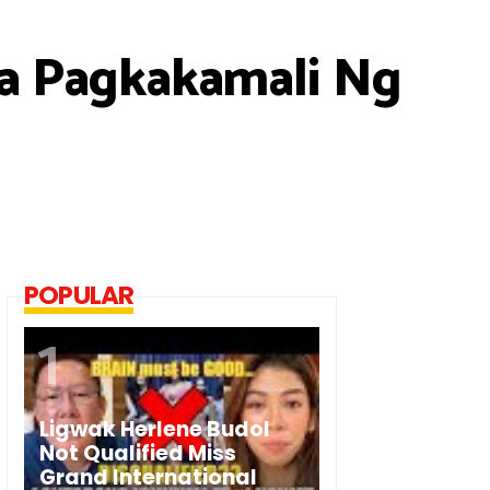
 Sa Pagkakamali Ng
POPULAR
Ligwak Herlene Budol
Not Qualified Miss
Grand International