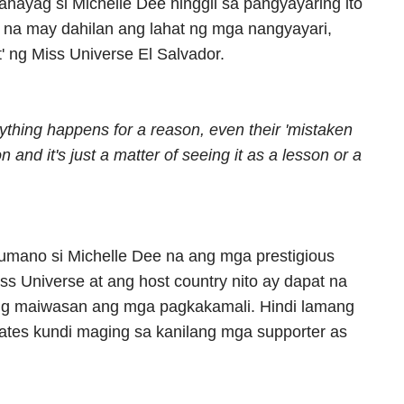
hayag si Michelle Dee hinggil sa pangyayaring ito
 na may dahilan ang lahat ng mga nangyayari,
' ng Miss Universe El Salvador.
rything happens for a reason, even their 'mistaken
 and it's just a matter of seeing it as a lesson or a
mano si Michelle Dee na ang mga prestigious
s Universe at ang host country nito ay dapat na
g maiwasan ang mga pagkakamali. Hindi lamang
tes kundi maging sa kanilang mga supporter as