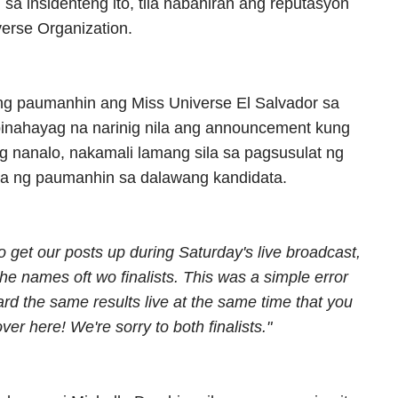
n sa insidenteng ito, tila nabahiran ang reputasyon
iverse Organization.
g paumanhin ang Miss Universe El Salvador sa
pinahayag na narinig nila ang announcement kung
ng nanalo, nakamali lamang sila sa pagsusulat ng
ila ng paumanhin sa dalawang kandidata.
o get our posts up during Saturday's live broadcast,
he names oft wo finalists. This was a simple error
ard the same results live at the same time that you
ver here! We're sorry to both finalists."