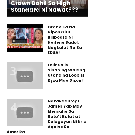
Crown Dahil Sa High
Standard Ni Nawat???
Grabe Ka Na
Hipon Girl!
Billboard Ni
Herlene Budol,
Nagkalat Na Sa
EDSA!
Lolit Solis
Sinabing Walang
Utang na Loob si
Ryza Mae Dizon!
Nakakadurog!
James Yap May
Mensahe Sa
Buto't Balat at
Kalagayan Ni Kris
Aquino Sa
Amerika