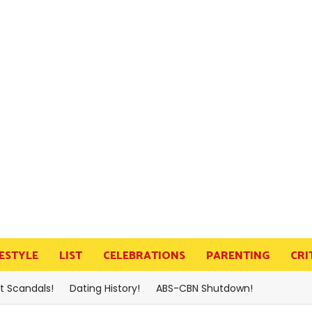
FESTYLE
LIST
CELEBRATIONS
PARENTING
CRI
t Scandals!
Dating History!
ABS-CBN Shutdown!