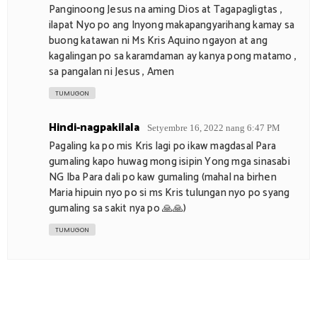
Panginoong Jesus na aming Dios at Tagapagligtas ,
ilapat Nyo po ang Inyong makapangyarihang kamay sa
buong katawan ni Ms Kris Aquino ngayon at ang
kagalingan po sa karamdaman ay kanya pong matamo ,
sa pangalan ni Jesus , Amen
TUMUGON
Hindi-nagpakilala
Setyembre 16, 2022 nang 6:47 PM
Pagaling ka po mis Kris lagi po ikaw magdasal Para
gumaling kapo huwag mong isipin Yong mga sinasabi
NG Iba Para dali po kaw gumaling (mahal na birhen
Maria hipuin nyo po si ms Kris tulungan nyo po syang
gumaling sa sakit nya po 🙏🙏)
TUMUGON