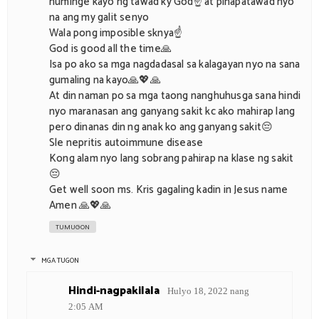
huminge kayo ng tawad ky God☝️ at pinapatawad nyo
na ang my galit senyo
Wala pong imposible sknya☝️
God is good all the time🙏
Isa po ako sa mga nagdadasal sa kalagayan nyo na sana
gumaling na kayo🙏💖🙏
At din naman po sa mga taong nanghuhusga sana hindi
nyo maranasan ang ganyang sakit kc ako mahirap lang
pero dinanas din ng anak ko ang ganyang sakit😔
Sle nepritis autoimmune disease
Kong alam nyo lang sobrang pahirap na klase ng sakit
😔
Get well soon ms. Kris gagaling kadin in Jesus name
Amen 🙏💖🙏
TUMUGON
MGA TUGON
Hindi-nagpakilala
Hulyo 18, 2022 nang
2:05 AM