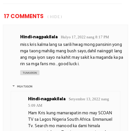
17 COMMENTS
( HIDE )
Hindi-nagpakilala
Hulyo 17, 2022 nang 8:17 PM
miss kris kalma lang sa sarili hwag mong pansinin yong
mga taong mahilig mang bush sayo,dahil naiinggit lang
ang mga iyon sayo na kahit may sakit ka maganda ka pa
rin sa mga fans mo...good luck i.
TUMUGON
MGA TUGON
Hindi-nagpakilala
Setyembre 13, 2022 nang
5:09 AM
Mam Kris kung mamarapatin mo may SCOAN
TV sa Lagos Nigeria South Africa. Emmanuel
Tv. Search mo manood ka dami himala