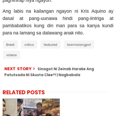
paghihirap niya ngayon.
Ang labis na kailangan ngayon ni Kris Aquino ay
dasal at pang-uunawa hindi pang-iintriga at
pambabatikos kung din man para sa kanya kundi
para na lamang sa dalawang anak nito.
Brexit
critics
featured
tsismislangpo!
videos
NEXT STORY
Sinagot Ni Zeinab Harake Ang
Patutsada Ni Skusta Clee?! | Nagbabala
RELATED POSTS