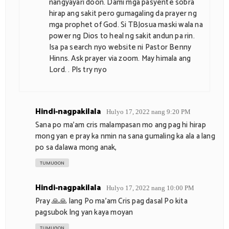
nangyayari doon. Dami mga pasyente sobra
hirap ang sakit pero gumagaling da prayer ng
mga prophet of God. Si TBJosua maski wala na
power ng Dios to heal ng sakit andun pa rin.
Isa pa search nyo website ni Pastor Benny
Hinns. Ask prayer via zoom. May himala ang
Lord. . Pls try nyo
Hindi-nagpakilala
Hulyo 17, 2022 nang 9:20 PM
Sana po ma'am cris malampasan mo ang pag hi hirap
mong yan e pray ka nmin na sana gumaling ka ala a lang
po sa dalawa mong anak,
TUMUGON
Hindi-nagpakilala
Hulyo 17, 2022 nang 10:00 PM
Pray 🙏🙏 lang Po ma'am Cris pag dasal Po kita
pagsubok lng yan kaya moyan
TUMUGON