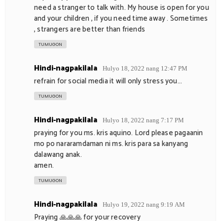
need a stranger to talk with. My house is open for you
and your children , if you need time away . Sometimes
, strangers are better than friends
TUMUGON
Hindi-nagpakilala
Hulyo 18, 2022 nang 12:47 PM
refrain for social media it will only stress you…
TUMUGON
Hindi-nagpakilala
Hulyo 18, 2022 nang 7:17 PM
praying for you ms. kris aquino. Lord please pagaanin
mo po nararamdaman ni ms. kris para sa kanyang
dalawang anak.
amen.
TUMUGON
Hindi-nagpakilala
Hulyo 19, 2022 nang 9:19 AM
Praying 🙏🙏🙏 for your recovery