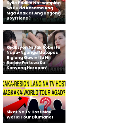
Kylie Padilla Na-camping
Sa Bukid Kasama Ang
Mga Anak at Ang Bagong
Boyfriend?
Reaksyon Ni Jak Roberto
Napa-Nganga Matapos
Biglang Gawin Ito Ni
Barbie Forteza Sa
Kanyang Harapan!
Sikat Na Tv Host May
World Tour Diumano!