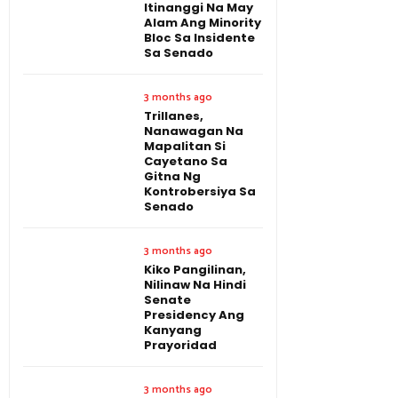
Itinanggi Na May
Alam Ang Minority
Bloc Sa Insidente
Sa Senado
3 months ago
Trillanes,
Nanawagan Na
Mapalitan Si
Cayetano Sa
Gitna Ng
Kontrobersiya Sa
Senado
3 months ago
Kiko Pangilinan,
Nilinaw Na Hindi
Senate
Presidency Ang
Kanyang
Prayoridad
3 months ago