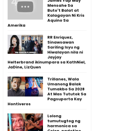
James Yap May
Mensahe Sa
Buto't Balat at
Kalagayan Ni Kris
Aquino Sa
Amerika
RR Enriquez,
Sinawsawan
Sariling Isyu ng
Hiwalayan nila ni
Jayjay
Helterbrand ikinumpara sa KathNiel,
JaDine, LizQuen
Trillanes, Wala
Umanong Balak
Tumakbo Sa 2028
At Mas Tututok Sa
Pagsuporta Kay
Hontiveros
Lolong
tumutugtog ng
harmonica sa
Colon, nadetine