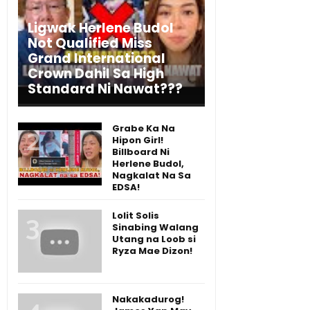
Ligwak Herlene Budol
Not Qualified Miss
Grand International
Crown Dahil Sa High
Standard Ni Nawat???
Grabe Ka Na
Hipon Girl!
Billboard Ni
Herlene Budol,
Nagkalat Na Sa
EDSA!
Lolit Solis
Sinabing Walang
Utang na Loob si
Ryza Mae Dizon!
Nakakadurog!