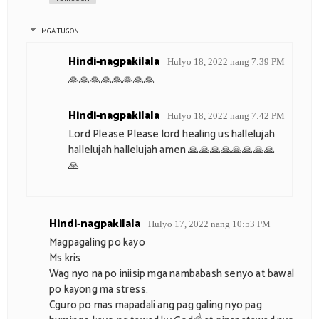
MGA TUGON
Hindi-nagpakilala
Hulyo 18, 2022 nang 7:39 PM
🙏🙏🙏🙏🙏🙏🙏🙏
Hindi-nagpakilala
Hulyo 18, 2022 nang 7:42 PM
Lord Please Please lord healing us hallelujah
hallelujah hallelujah amen 🙏🙏🙏🙏🙏🙏🙏🙏
🙏
Hindi-nagpakilala
Hulyo 17, 2022 nang 10:53 PM
Magpagaling po kayo
Ms.kris
Wag nyo na po iniisip mga nambabash senyo at bawal
po kayong ma stress.
Cguro po mas mapadali ang pag galing nyo pag