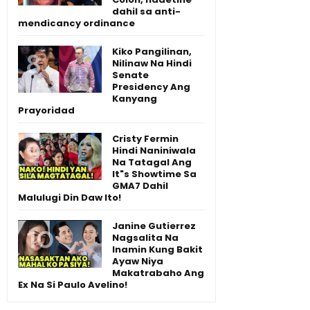
dahil sa anti-
mendicancy ordinance
Kiko Pangilinan,
Nilinaw Na Hindi
Senate
Presidency Ang
Kanyang
Prayoridad
Cristy Fermin
Hindi Naniniwala
Na Tatagal Ang
It"s Showtime Sa
GMA7 Dahil
Malulugi Din Daw Ito!
Janine Gutierrez
Nagsalita Na
Inamin Kung Bakit
Ayaw Niya
Makatrabaho Ang
Ex Na Si Paulo Avelino!