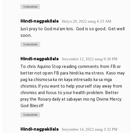
TUMUGON
Hindi-nagpakilala
Hulyo 20, 2022 nang 4:23 AM
Just pray to God ma'am kris.. God is so good.. Get well
soon..
TUMUGON
Hindi-nagpakilala
Setyembre 12, 2022 nang 9:36 PM
To chris Aquino Stop reading comments from FB or
better not open FB para hindi ka ma stress. Kaso may
pag ka chismosa ka rin kaya intresado ka sa mga
chismiss.If you want to help yourself stay away from
chismiss and focus to your health problem. Better
pray the Rosary daily at sabayan mo ng Divine Mercy.
God Bless!!!
TUMUGON
Hindi-nagpakilala
Setyembre 14, 2022 nang 3:32 PM