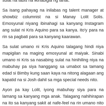
sulat na labis na ikinabigla ng lahat.
Sa isang pahayag na inilabas ng talent manager at
showbiz columnist na si Manay Lolit Solis.
Emosyunal niyang ibinahagi sa kanyang Instagram
ang sulat ni Kris Aquino para sa kanya. Ito'y para na
rin sa pagbati para sa kanyang kaarawan.
Sa sulat umano ni Kris Aquino talagang hindi niya
mapigilan na maging emosyunal at maiyak. Sinabi
umano ni Kris sa nasabing sulat na hinihiling niya na
mabuhay pa siya hanggang sa umabot sa tamang
edad si Bimby kung saan kaya na nitong alagaan ang
kapatid na si Josh dahil sa mga special needs nito.
Ayon pa kay Lolit, iyong mabuhay siya para na
lamang sa kanyang mga anak. Talagang nahihirapan
na ito sa kanyang sakit at nafe-feel na rin umano nito