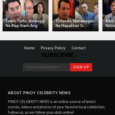
Erwin Tulfo, Itinanggi
Trillanes, Nanawagan
Kiko 
Na May Alam Ang
Na Mapalitan Si...
Nilin
Home
Privacy Policy
Contact
SUBSCRIBE
ABOUT PINOY CELEBRITY NEWS
PINOY CELEBRITY NEWS is an online source of latest
stories, videos and photos of your favorite local celebrities.
Follow us, as we follow your idols online!