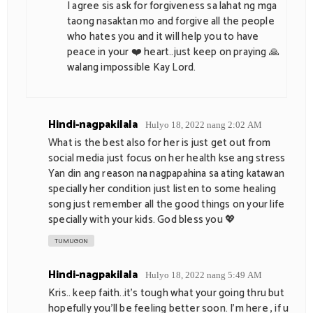
I agree sis ask for forgiveness sa lahat ng mga
taong nasaktan mo and forgive all the people
who hates you and it will help you to have
peace in your ❤️ heart..just keep on praying 🙏
walang impossible Kay Lord.
Hindi-nagpakilala
Hulyo 18, 2022 nang 2:02 AM
What is the best also for her is just get out from
social media just focus on her health kse ang stress
Yan din ang reason na nagpapahina sa ating katawan
specially her condition just listen to some healing
song just remember all the good things on your life
specially with your kids. God bless you 💖
TUMUGON
Hindi-nagpakilala
Hulyo 18, 2022 nang 5:49 AM
Kris.. keep faith..it’s tough what your going thru but
hopefully you’ll be feeling better soon. I’m here , if u