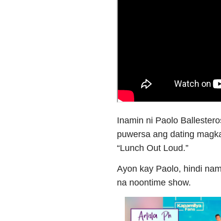
Inamin ni Paolo Balleste
puwersa ang dating magka
“Lunch Out Loud.”
Ayon kay Paolo, hindi na
na noontime show.