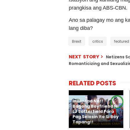
prangkisa ang ABS-CBN.
Ano sa palagay mo ang ka
lang diba?
Brexit
critics
featured
NEXT STORY
Netizens S
Romanticizing and Sexualizi
RELATED POSTS
Inilantad Na!!
Bagong Boyfriend Ni
LJ Satterfield Para
Pag Selosin Ito Si Boy
Tapang!!