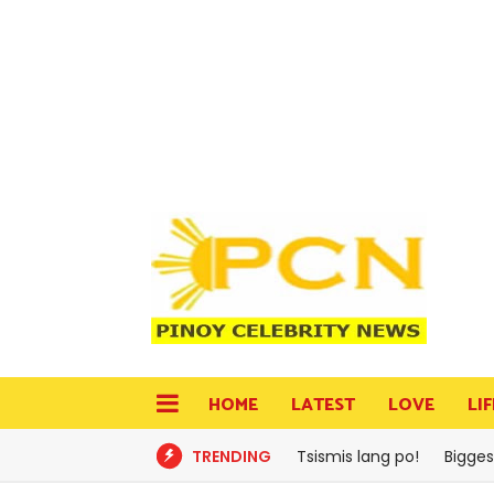
HOME
LATEST
LOVE
LI
TRENDING
Tsismis lang po!
Bigges