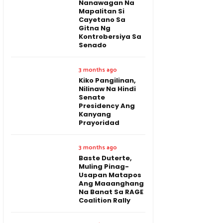
Nanawagan Na
Mapalitan Si
Cayetano Sa
Gitna Ng
Kontrobersiya Sa
Senado
3 months ago
Kiko Pangilinan,
Nilinaw Na Hindi
Senate
Presidency Ang
Kanyang
Prayoridad
3 months ago
Baste Duterte,
Muling Pinag-
Usapan Matapos
Ang Maaanghang
Na Banat Sa RAGE
Coalition Rally