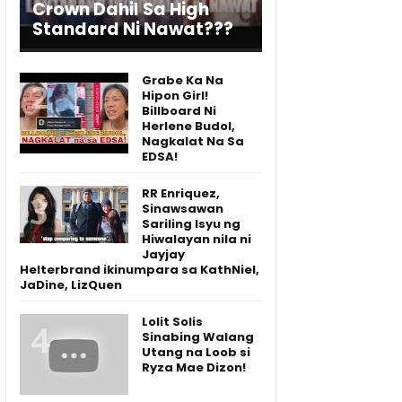
Crown Dahil Sa High
Standard Ni Nawat???
Grabe Ka Na
Hipon Girl!
Billboard Ni
Herlene Budol,
Nagkalat Na Sa
EDSA!
RR Enriquez,
Sinawsawan
Sariling Isyu ng
Hiwalayan nila ni
Jayjay
Helterbrand ikinumpara sa KathNiel,
JaDine, LizQuen
Lolit Solis
Sinabing Walang
Utang na Loob si
Ryza Mae Dizon!