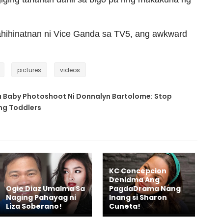
hihinatnan ni Vice Ganda sa TV5, ang awkward
pictures
videos
a Baby Photoshoot Ni Donnalyn Bartolome: Stop
ng Toddlers
KC Concepcion
Denidma Ang
Ogie Diaz Umalma Sa
PagdaDrama Nang
Naging Pahayag ni
Inang si Sharon
Liza Soberano!
Cuneta!