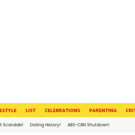
FESTYLE
LIST
CELEBRATIONS
PARENTING
CRI
t Scandals!
Dating History!
ABS-CBN Shutdown!