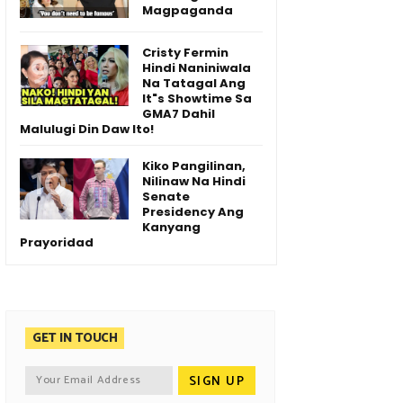
Magpaganda
Cristy Fermin
Hindi Naniniwala
Na Tatagal Ang
It"s Showtime Sa
GMA7 Dahil
Malulugi Din Daw Ito!
Kiko Pangilinan,
Nilinaw Na Hindi
Senate
Presidency Ang
Kanyang
Prayoridad
GET IN TOUCH