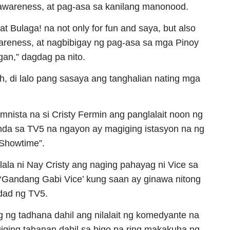
e, awareness, at pag-asa sa kanilang manonood.
at Bulaga! na not only for fun and saya, but also
wareness, at nagbibigay ng pag-asa sa mga Pinoy
an,” dagdag pa nito.
“Eh, di lalo pang sasaya ang tanghalian nating mga
mnista na si Cristy Fermin ang panglalait noon ng
da sa TV5 na ngayon ay magiging istasyon na ng
 Showtime”.
ala ni Nay Cristy ang naging pahayag ni Vice sa
Gandang Gabi Vice’ kung saan ay ginawa nitong
dad ng TV5.
g ng tadhana dahil ang nilalait ng komedyante na
iging tahanan dahil sa bigo pa ring makakuha ng