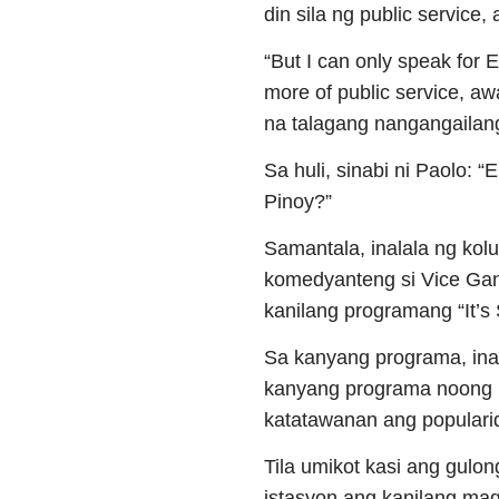
din sila ng public servic
“But I can only speak for E
more of public service, a
na talagang nangangailang
Sa huli, sinabi ni Paolo: 
Pinoy?”
Samantala, inalala ng kolu
komedyanteng si Vice Gan
kanilang programang “It’s
Sa kanyang programa, inal
kanyang programa noong ‘
katatawanan ang populari
Tila umikot kasi ang gulon
istasyon ang kanilang mag