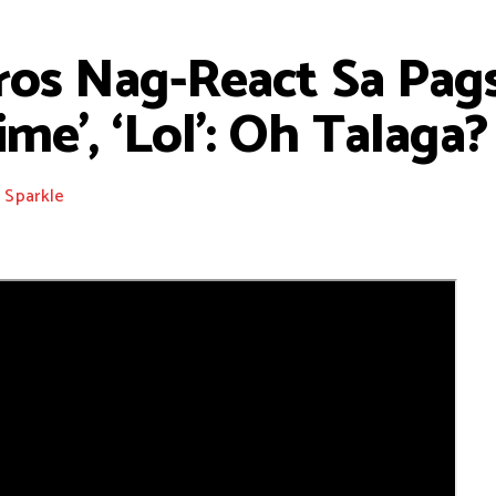
eros Nag-React Sa Pag
me’, ‘Lol’: Oh Talaga?
Sparkle