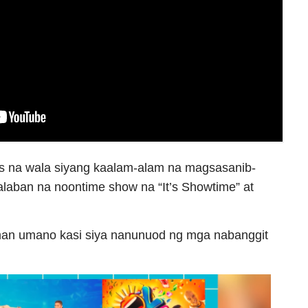
ros na wala siyang kaalam-alam na magsasanib-
laban na noontime show na “It’s Showtime” at
man umano kasi siya nanunuod ng mga nabanggit