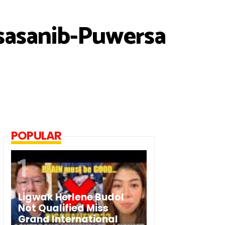
sasanib-Puwersa
POPULAR
Ligwak Herlene Budol
Not Qualified Miss
Grand International