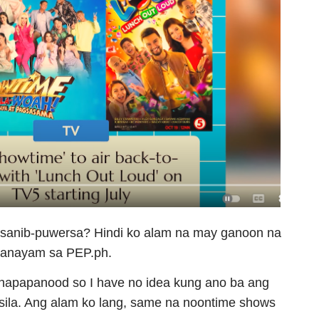
sanib-puwersa? Hindi ko alam na may ganoon na
 panayam sa PEP.ph.
 napapanood so I have no idea kung ano ba ang
ila. Ang alam ko lang, same na noontime shows