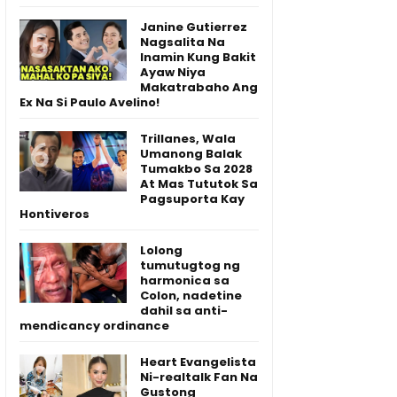
Janine Gutierrez
Nagsalita Na
Inamin Kung Bakit
Ayaw Niya
Makatrabaho Ang
Ex Na Si Paulo Avelino!
Trillanes, Wala
Umanong Balak
Tumakbo Sa 2028
At Mas Tututok Sa
Pagsuporta Kay
Hontiveros
Lolong
tumutugtog ng
harmonica sa
Colon, nadetine
dahil sa anti-
mendicancy ordinance
Heart Evangelista
Ni-realtalk Fan Na
Gustong