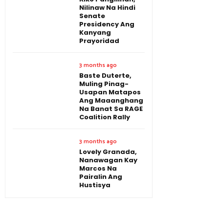
Nilinaw Na Hindi
Senate
Presidency Ang
Kanyang
Prayoridad
3 months ago
Baste Duterte,
Muling Pinag-
Usapan Matapos
Ang Maaanghang
Na Banat Sa RAGE
Coalition Rally
3 months ago
Lovely Granada,
Nanawagan Kay
Marcos Na
Pairalin Ang
Hustisya