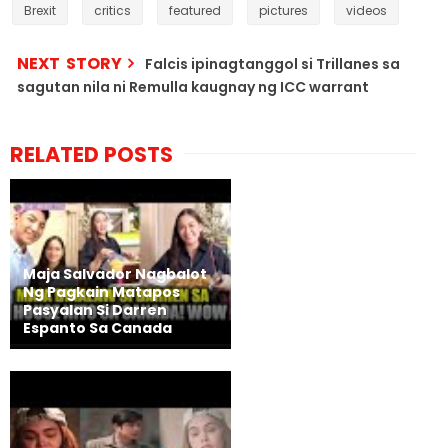
Brexit
critics
featured
pictures
videos
NEXT STORY
Falcis ipinagtanggol si Trillanes sa
sagutan nila ni Remulla kaugnay ng ICC warrant
RELATED POSTS
Maja Salvador Nagbalot
Ng Pagkain Matapos
Pasyalan Si Darren
Espanto Sa Canada