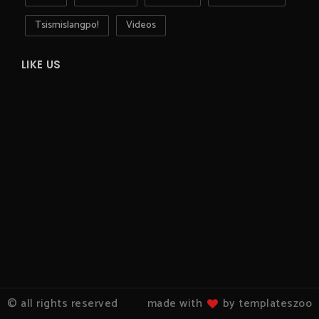
Tsismislangpo!
Videos
LIKE US
© all rights reserved
made with
by templateszoo