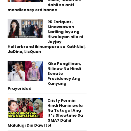
dahil sa anti-
mendicancy ordinance
RR Enriquez,
Sinawsawan
Sariling Isyu ng
Hiwalayan nila ni
Jayjay
Helterbrand ikinumpara sa KathNiel,
JaDine, LizQuen
Kiko Pangilinan,
Nilinaw Na Hindi
Senate
Presidency Ang
Kanyang
Prayoridad
Cristy Fermin
Hindi Naniniwala
Na Tatagal Ang
It"s Showtime Sa
GMA7 Dahil
Malulugi Din Daw Ito!