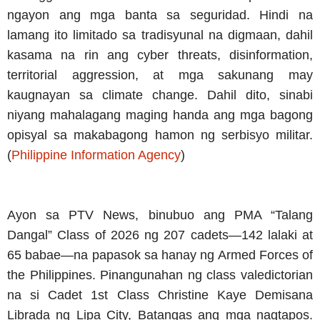
ngayon ang mga banta sa seguridad. Hindi na
lamang ito limitado sa tradisyunal na digmaan, dahil
kasama na rin ang cyber threats, disinformation,
territorial aggression, at mga sakunang may
kaugnayan sa climate change. Dahil dito, sinabi
niyang mahalagang maging handa ang mga bagong
opisyal sa makabagong hamon ng serbisyo militar.
(
Philippine Information Agency
)
Ayon sa PTV News, binubuo ang PMA “Talang
Dangal” Class of 2026 ng 207 cadets—142 lalaki at
65 babae—na papasok sa hanay ng Armed Forces of
the Philippines. Pinangunahan ng class valedictorian
na si Cadet 1st Class Christine Kaye Demisana
Librada ng Lipa City, Batangas ang mga nagtapos.