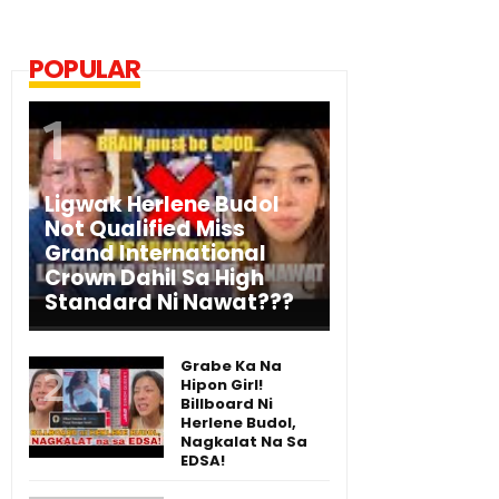
POPULAR
Ligwak Herlene Budol
Not Qualified Miss
Grand International
Crown Dahil Sa High
Standard Ni Nawat???
Grabe Ka Na
Hipon Girl!
Billboard Ni
Herlene Budol,
Nagkalat Na Sa
EDSA!