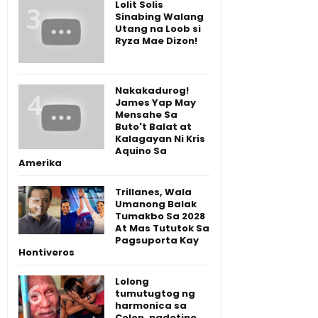
Lolit Solis
Sinabing Walang
Utang na Loob si
Ryza Mae Dizon!
Nakakadurog!
James Yap May
Mensahe Sa
Buto't Balat at
Kalagayan Ni Kris
Aquino Sa
Amerika
Trillanes, Wala
Umanong Balak
Tumakbo Sa 2028
At Mas Tututok Sa
Pagsuporta Kay
Hontiveros
Lolong
tumutugtog ng
harmonica sa
Colon, nadetine