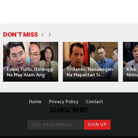
DON'T MISS
Erwin Tulfo, Itinanggi
Trillanes, Nanawagan
Kiko 
Na May Alam Ang
Na Mapalitan Si...
Nilin
Home
Privacy Policy
Contact
SUBSCRIBE