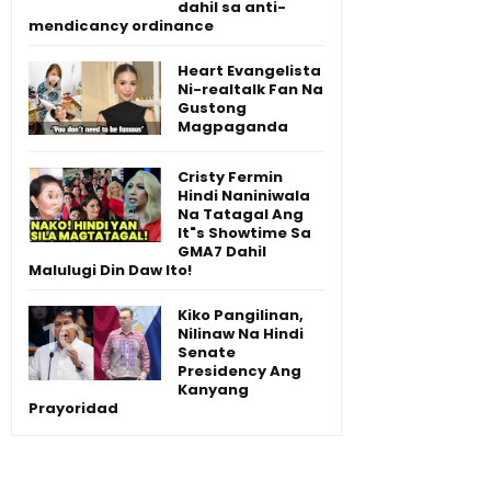
dahil sa anti-
mendicancy ordinance
Heart Evangelista
Ni-realtalk Fan Na
Gustong
Magpaganda
Cristy Fermin
Hindi Naniniwala
Na Tatagal Ang
It"s Showtime Sa
GMA7 Dahil
Malulugi Din Daw Ito!
Kiko Pangilinan,
Nilinaw Na Hindi
Senate
Presidency Ang
Kanyang
Prayoridad