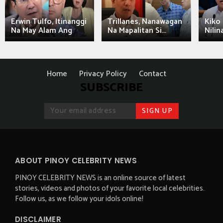
Erwin Tulfo, Itinanggi
Trillanes, Nanawagan
Kiko 
Na May Alam Ang
Na Mapalitan Si...
Nilin
Home
Privacy Policy
Contact
SUBSCRIBE
ABOUT PINOY CELEBRITY NEWS
PINOY CELEBRITY NEWS is an online source of latest
stories, videos and photos of your favorite local celebrities.
Follow us, as we follow your idols online!
DISCLAIMER