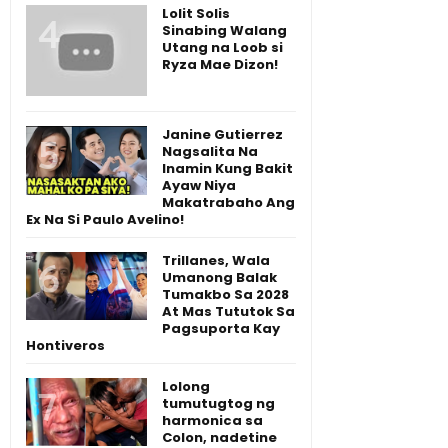
Lolit Solis
Sinabing Walang
Utang na Loob si
Ryza Mae Dizon!
Janine Gutierrez
Nagsalita Na
Inamin Kung Bakit
Ayaw Niya
Makatrabaho Ang
Ex Na Si Paulo Avelino!
Trillanes, Wala
Umanong Balak
Tumakbo Sa 2028
At Mas Tututok Sa
Pagsuporta Kay
Hontiveros
Lolong
tumutugtog ng
harmonica sa
Colon, nadetine