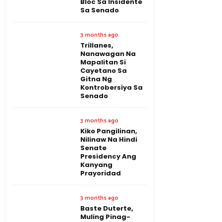
Bloc Sa Insidente
Sa Senado
3 months ago
Trillanes,
Nanawagan Na
Mapalitan Si
Cayetano Sa
Gitna Ng
Kontrobersiya Sa
Senado
3 months ago
Kiko Pangilinan,
Nilinaw Na Hindi
Senate
Presidency Ang
Kanyang
Prayoridad
3 months ago
Baste Duterte,
Muling Pinag-