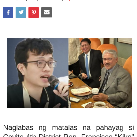
Naglabas ng matalas na pahayag si
Cavite 4th District Rep. Francisco “Kiko”