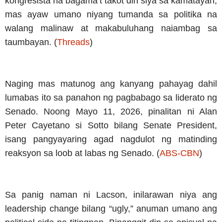
kongresista na bagama’t takot din siya sa kamatayan,
mas ayaw umano niyang tumanda sa politika na
walang malinaw at makabuluhang naiambag sa
taumbayan. (
Threads
)
Naging mas matunog ang kanyang pahayag dahil
lumabas ito sa panahon ng pagbabago sa liderato ng
Senado. Noong Mayo 11, 2026, pinalitan ni Alan
Peter Cayetano si Sotto bilang Senate President,
isang pangyayaring agad nagdulot ng matinding
reaksyon sa loob at labas ng Senado. (
ABS-CBN
)
Sa panig naman ni Lacson, inilarawan niya ang
leadership change bilang “ugly,” anuman umano ang