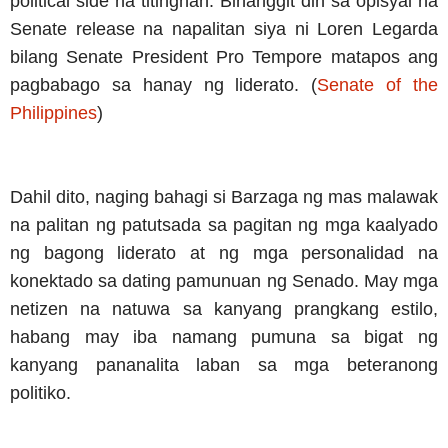
political side na titingnan. Binanggit din sa opisyal na
Senate release na napalitan siya ni Loren Legarda
bilang Senate President Pro Tempore matapos ang
pagbabago sa hanay ng liderato. (
Senate of the
Philippines
)
Dahil dito, naging bahagi si Barzaga ng mas malawak
na palitan ng patutsada sa pagitan ng mga kaalyado
ng bagong liderato at ng mga personalidad na
konektado sa dating pamunuan ng Senado. May mga
netizen na natuwa sa kanyang prangkang estilo,
habang may iba namang pumuna sa bigat ng
kanyang pananalita laban sa mga beteranong
politiko.