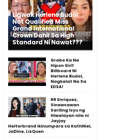
Ligwak Herlene Budol
Not Qualified Miss
Grand International
Crown Dahil Sa High
Standard Ni Nawat???
Grabe Ka Na
Hipon Girl!
Billboard Ni
Herlene Budol,
Nagkalat Na Sa
EDSA!
RR Enriquez,
Sinawsawan
Sariling Isyu ng
Hiwalayan nila ni
Jayjay
Helterbrand ikinumpara sa KathNiel,
JaDine, LizQuen