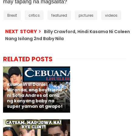
may tapang na magsalita?
Brexit
critics
featured
pictures
videos
NEXT STORY
Billy Crawford, Hindi Kasama Ni Coleen
Nang Isilang 2nd Baby Nila
RELATED POSTS
Kilalanin si Daniel
Miranda, ang boyfriend
ni Sofia Andres at ama
ng kanyang baby na
super yaman at gwapo!