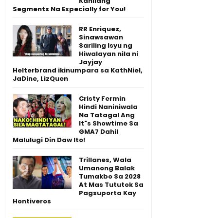
Kanilang
Segments Na Expecially for You!
RR Enriquez,
Sinawsawan
Sariling Isyu ng
Hiwalayan nila ni
Jayjay
Helterbrand ikinumpara sa KathNiel,
JaDine, LizQuen
Cristy Fermin
Hindi Naniniwala
Na Tatagal Ang
It"s Showtime Sa
GMA7 Dahil
Malulugi Din Daw Ito!
Trillanes, Wala
Umanong Balak
Tumakbo Sa 2028
At Mas Tututok Sa
Pagsuporta Kay
Hontiveros