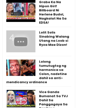
Grabe Ka Na
Hipon Girl!
Billboard Ni
Herlene Budol,
Nagkalat Na Sa
EDSA!
Lolit Solis
Sinabing Walang
Utang na Loob si
Ryza Mae Dizon!
Lolong
tumutugtog ng
harmonica sa
Colon, nadetine
dahil sa anti-
mendicancy ordinance
Vice Ganda
Bumanat Sa TVJ
Dahil Sa
Panggagaya Sa