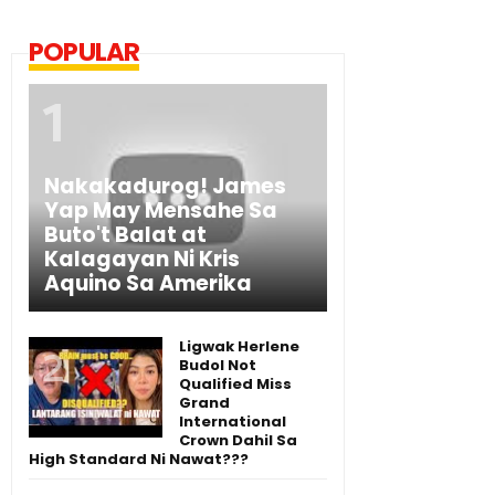
POPULAR
Nakakadurog! James
Yap May Mensahe Sa
Buto't Balat at
Kalagayan Ni Kris
Aquino Sa Amerika
Ligwak Herlene
Budol Not
Qualified Miss
Grand
International
Crown Dahil Sa
High Standard Ni Nawat???