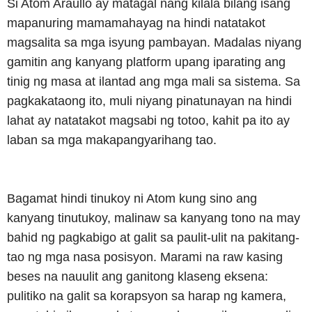
Si Atom Araullo ay matagal nang kilala bilang isang
mapanuring mamamahayag na hindi natatakot
magsalita sa mga isyung pambayan. Madalas niyang
gamitin ang kanyang platform upang iparating ang
tinig ng masa at ilantad ang mga mali sa sistema. Sa
pagkakataong ito, muli niyang pinatunayan na hindi
lahat ay natatakot magsabi ng totoo, kahit pa ito ay
laban sa mga makapangyarihang tao.
Bagamat hindi tinukoy ni Atom kung sino ang
kanyang tinutukoy, malinaw sa kanyang tono na may
bahid ng pagkabigo at galit sa paulit-ulit na pakitang-
tao ng mga nasa posisyon. Marami na raw kasing
beses na nauulit ang ganitong klaseng eksena:
pulitiko na galit sa korapsyon sa harap ng kamera,