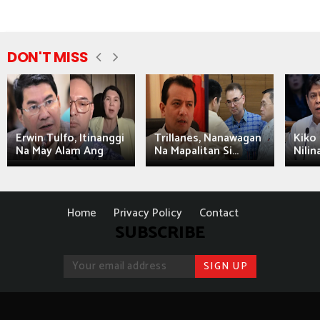
DON'T MISS
Erwin Tulfo, Itinanggi
Trillanes, Nanawagan
Kiko 
Na May Alam Ang
Na Mapalitan Si...
Nilin
Home
Privacy Policy
Contact
SUBSCRIBE