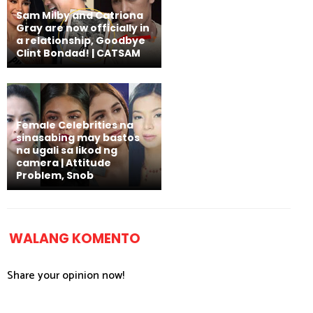
Sam Milby and Catriona
Gray are now officially in
a relationship, Goodbye
Clint Bondad! | CATSAM
Female Celebrities na
sinasabing may bastos
na ugali sa likod ng
camera | Attitude
Problem, Snob
WALANG KOMENTO
Share your opinion now!