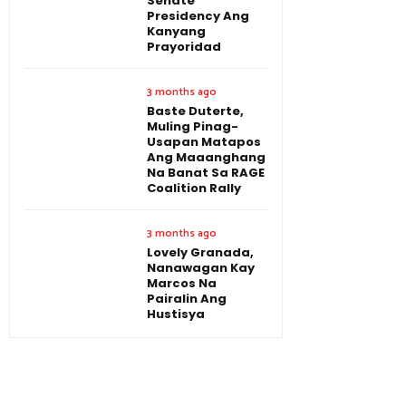
Senate
Presidency Ang
Kanyang
Prayoridad
3 months ago
Baste Duterte,
Muling Pinag-
Usapan Matapos
Ang Maaanghang
Na Banat Sa RAGE
Coalition Rally
3 months ago
Lovely Granada,
Nanawagan Kay
Marcos Na
Pairalin Ang
Hustisya