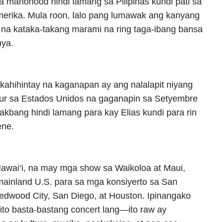
 manonood hindi lamang sa Pilipinas kundi pati sa
merika. Mula roon, lalo pang lumawak ang kanyang
i na kataka-takang marami na ring taga-ibang bansa
ya.
akahihintay na kaganapan ay ang nalalapit niyang
ur sa Estados Unidos na gaganapin sa Setyembre
akbang hindi lamang para kay Elias kundi para rin
ene.
Hawai‘i, na may mga show sa Waikoloa at Maui,
ainland U.S. para sa mga konsiyerto sa San
edwood City, San Diego, at Houston. Ipinangako
ito basta-bastang concert lang—ito raw ay