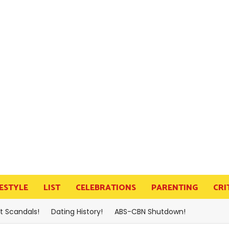
FESTYLE
LIST
CELEBRATIONS
PARENTING
CRI
t Scandals!
Dating History!
ABS-CBN Shutdown!