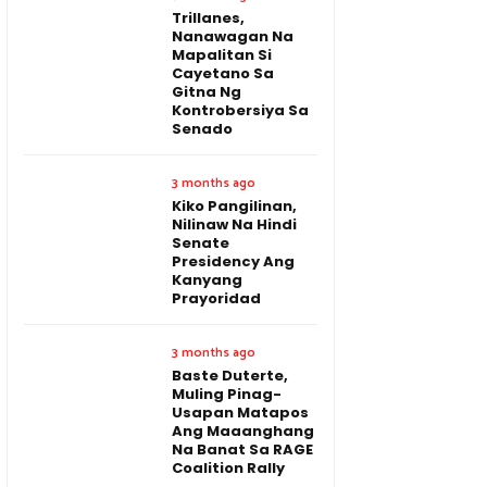
Trillanes,
Nanawagan Na
Mapalitan Si
Cayetano Sa
Gitna Ng
Kontrobersiya Sa
Senado
3 months ago
Kiko Pangilinan,
Nilinaw Na Hindi
Senate
Presidency Ang
Kanyang
Prayoridad
3 months ago
Baste Duterte,
Muling Pinag-
Usapan Matapos
Ang Maaanghang
Na Banat Sa RAGE
Coalition Rally