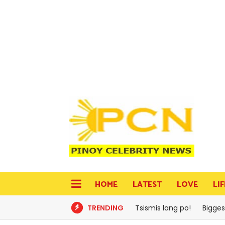
HOME
LATEST
LOVE
LI
TRENDING
Tsismis lang po!
Bigges