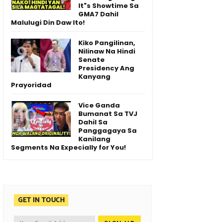
It"s Showtime Sa
GMA7 Dahil
Malulugi Din Daw Ito!
Kiko Pangilinan,
Nilinaw Na Hindi
Senate
Presidency Ang
Kanyang
Prayoridad
Vice Ganda
Bumanat Sa TVJ
Dahil Sa
Panggagaya Sa
Kanilang
Segments Na Expecially for You!
GET IN TOUCH