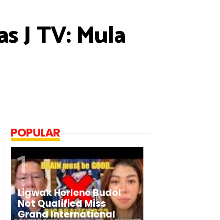
as J TV: Mula
POPULAR
Ligwak Herlene Budol
Not Qualified Miss
Grand International