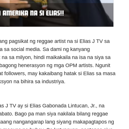
ng pagsikat ng reggae artist na si Elias J TV sa
na sa social media. Sa dami ng kanyang
a sa milyon, hindi maikakaila na isa na siya sa
 bagong henerasyon ng mga OPM artists. Ngunit
at followers, may kakaibang hatak si Elias sa masa
yon na bihira sa industriya.
ias J TV ay si Elias Gabonada Lintucan, Jr., na
bato. Bago pa man siya nakilala bilang reggae
ataang nangangarap lang siyang makapagtapos ng