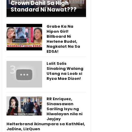
Crown Dahil Sa High
Standard Ni Nawat???
Grabe Ka Na
Hipon Girl!
Billboard Ni
Herlene Budol,
Nagkalat Na Sa
EDSA!
Lolit Solis
Sinabing Walang
Utang na Loob si
Ryza Mae Dizon!
RR Enriquez,
Sinawsawan
Sariling Isyu ng
Hiwalayan nila ni
Jayjay
Helterbrand ikinumpara sa KathNiel,
JaDine, LizQuen