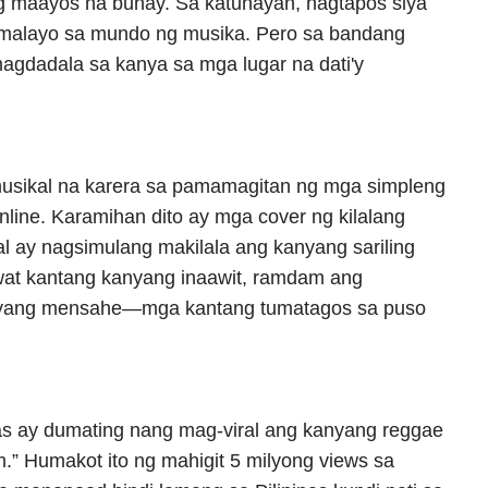
g maayos na buhay. Sa katunayan, nagtapos siya
malayo sa mundo ng musika. Pero sa bandang
 magdadala sa kanya sa mga lugar na dati'y
usikal na karera sa pamamagitan ng mga simpleng
nline. Karamihan dito ay mga cover ng kilalang
al ay nagsimulang makilala ang kanyang sariling
at kantang kanyang inaawit, ramdam ang
nyang mensahe—mga kantang tumatagos sa puso
ias ay dumating nang mag-viral ang kanyang reggae
m.” Humakot ito ng mahigit 5 milyong views sa