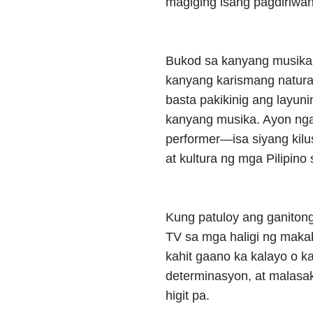
magiging isang pagdiriwan
Bukod sa kanyang musikang
kanyang karismang natural 
basta pakikinig ang layu
kanyang musika. Ayon nga s
performer—isa siyang kil
at kultura ng mga Pilipin
Kung patuloy ang ganiton
TV sa mga haligi ng maka
kahit gaano ka kalayo o k
determinasyon, at malasa
higit pa.