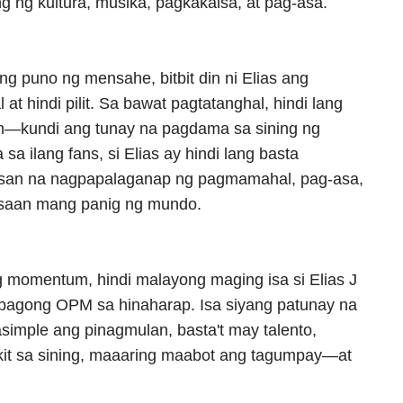
g ng kultura, musika, pagkakaisa, at pag-asa.
 puno ng mensahe, bitbit din ni Elias ang
at hindi pilit. Sa bawat pagtatanghal, hindi lang
nin—kundi ang tunay na pagdama sa sining ng
a ilang fans, si Elias ay hindi lang basta
usan na nagpapalaganap ng pagmamahal, pag-asa,
o saan mang panig ng mundo.
g momentum, hindi malayong maging isa si Elias J
bagong OPM sa hinaharap. Isa siyang patunay na
asimple ang pinagmulan, basta't may talento,
kit sa sining, maaaring maabot ang tagumpay—at