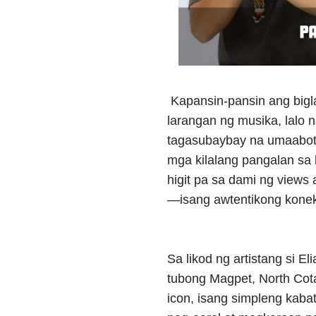
Kapansin-pansin ang bigla
larangan ng musika, lalo 
tagasubaybay na umaabot n
mga kilalang pangalan sa
higit pa sa dami ng views 
—isang awtentikong koneks
Sa likod ng artistang si El
tubong Magpet, North Cota
icon, isang simpleng kab