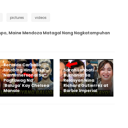
pictures
videos
mpo, Maine Mendoza Matagal Nang Nagkatampuhan
Ronaldo Carballo
Sinabing Hindi Siya
Sarah Lahbati
Namemersonal Sa
Bumanat Sa
Pagtawag Na
Relasyon Nina
'Baluga' Kay Chelsea
Richard Gutierrez at
Manalo
Barbie Imperial