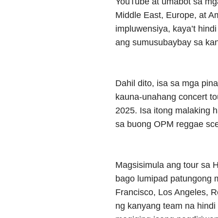
YouTube at umabot sa mga
Middle East, Europe, at A
impluwensiya, kaya’t hind
ang sumusubaybay sa kan
Dahil dito, isa sa mga pin
kauna-unahang concert to
2025. Isa itong malaking h
sa buong OPM reggae sc
Magsisimula ang tour sa 
bago lumipad patungong m
Francisco, Los Angeles, R
ng kanyang team na hindi 