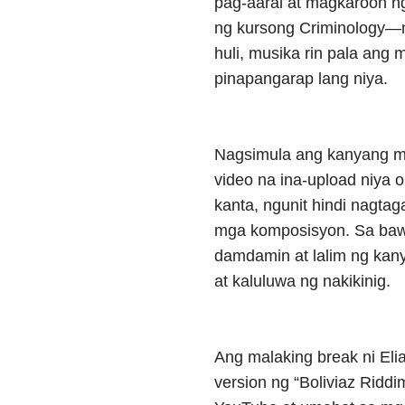
pag-aaral at magkaroon n
ng kursong Criminology—
huli, musika rin pala ang
pinapangarap lang niya.
Nagsimula ang kanyang m
video na ina-upload niya o
kanta, ngunit hindi nagtag
mga komposisyon. Sa baw
damdamin at lalim ng ka
at kaluluwa ng nakikinig.
Ang malaking break ni El
version ng “Boliviaz Riddi