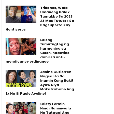
Trillanes, Wala
Umanong Balak
Tumakbo Sa 2028
At Mas Tututok Sa
Pagsuporta Kay
Hontiveros
Lolong
tumutugtog ng
harmonica sa
Colon, nadetine
dahil sa anti-
mendicancy ordinance
Janine Gutierrez
Nagsalita Na
Inamin Kung Bakit
Ayaw Niya
Makatrabaho Ang
Ex Na Si Paulo Avelino!
Cristy Fermin
Hindi Naniniwala
Na Tatagal Ang