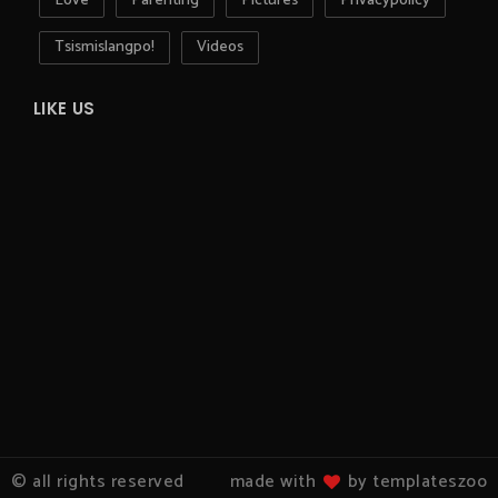
Love
Parenting
Pictures
Privacypolicy
Tsismislangpo!
Videos
LIKE US
© all rights reserved
made with
by templateszoo