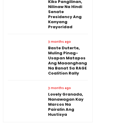
Kiko Pangilinan,
Nilinaw Na Hindi
Senate
Presidency Ang
Kanyang
Prayoridad
3 months ago
Baste Duterte,
Muling Pinag-
Usapan Matapos
Ang Maaanghang
Na Banat Sa RAGE
Coalition Rally
3 months ago
Lovely Granada,
Nanawagan Kay
Marcos Na
Pairalin Ang
Hustisya