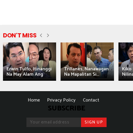
DON'T MISS
Erwin Tulfo, Itinanggi
Trillanes, Nanawagan
Kiko 
Na May Alam Ang
Na Mapalitan Si...
Nilin
Home
Privacy Policy
Contact
SUBSCRIBE