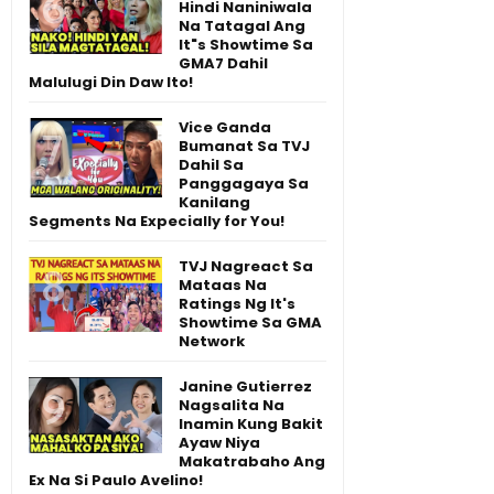
Hindi Naniniwala
Na Tatagal Ang
It"s Showtime Sa
GMA7 Dahil
Malulugi Din Daw Ito!
Vice Ganda
Bumanat Sa TVJ
Dahil Sa
Panggagaya Sa
Kanilang
Segments Na Expecially for You!
TVJ Nagreact Sa
Mataas Na
Ratings Ng It's
Showtime Sa GMA
Network
Janine Gutierrez
Nagsalita Na
Inamin Kung Bakit
Ayaw Niya
Makatrabaho Ang
Ex Na Si Paulo Avelino!