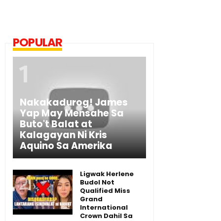
POPULAR
Nakakadurog! James
Yap May Mensahe Sa
Buto't Balat at
Kalagayan Ni Kris
Aquino Sa Amerika
Ligwak Herlene
Budol Not
Qualified Miss
Grand
International
Crown Dahil Sa