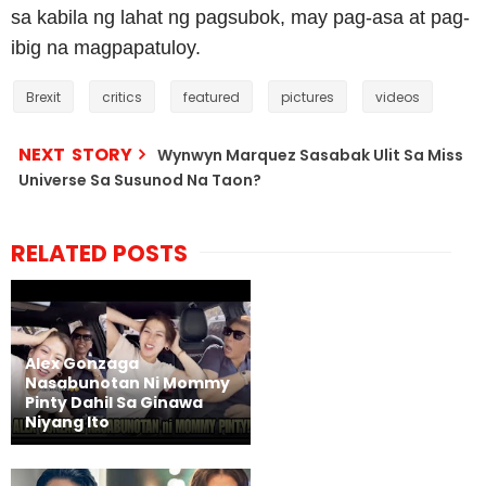
sa kabila ng lahat ng pagsubok, may pag-asa at pag-
ibig na magpapatuloy.
Brexit
critics
featured
pictures
videos
NEXT STORY
Wynwyn Marquez Sasabak Ulit Sa Miss
Universe Sa Susunod Na Taon?
RELATED POSTS
Alex Gonzaga
Nasabunotan Ni Mommy
Pinty Dahil Sa Ginawa
Niyang Ito