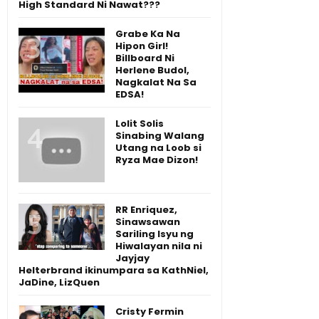
High Standard Ni Nawat???
Grabe Ka Na
Hipon Girl!
Billboard Ni
Herlene Budol,
Nagkalat Na Sa
EDSA!
Lolit Solis
Sinabing Walang
Utang na Loob si
Ryza Mae Dizon!
RR Enriquez,
Sinawsawan
Sariling Isyu ng
Hiwalayan nila ni
Jayjay
Helterbrand ikinumpara sa KathNiel,
JaDine, LizQuen
Cristy Fermin