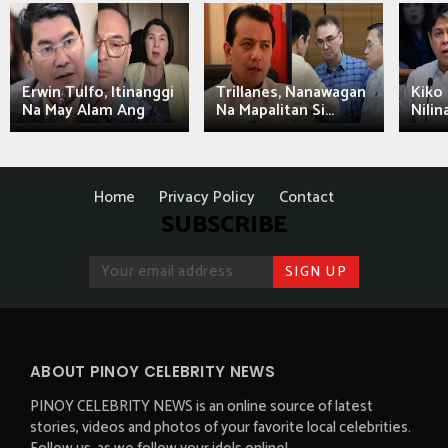
Erwin Tulfo, Itinanggi
Trillanes, Nanawagan
Kiko 
Na May Alam Ang
Na Mapalitan Si...
Nilin
Home
Privacy Policy
Contact
SUBSCRIBE
ABOUT PINOY CELEBRITY NEWS
PINOY CELEBRITY NEWS is an online source of latest
stories, videos and photos of your favorite local celebrities.