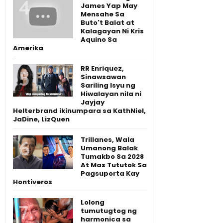
James Yap May
Mensahe Sa
Buto't Balat at
Kalagayan Ni Kris
Aquino Sa
Amerika
RR Enriquez,
Sinawsawan
Sariling Isyu ng
Hiwalayan nila ni
Jayjay
Helterbrand ikinumpara sa KathNiel,
JaDine, LizQuen
Trillanes, Wala
Umanong Balak
Tumakbo Sa 2028
At Mas Tututok Sa
Pagsuporta Kay
Hontiveros
Lolong
tumutugtog ng
harmonica sa