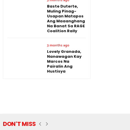
3 months ago
Baste Duterte,
Muling Pinag-
Usapan Matapos
Ang Maaanghang
Na Banat Sa RAGE
Coalition Rally
3 months ago
Lovely Granada,
Nanawagan Kay
Marcos Na
Pairalin Ang
Hustisya
DON'T MISS