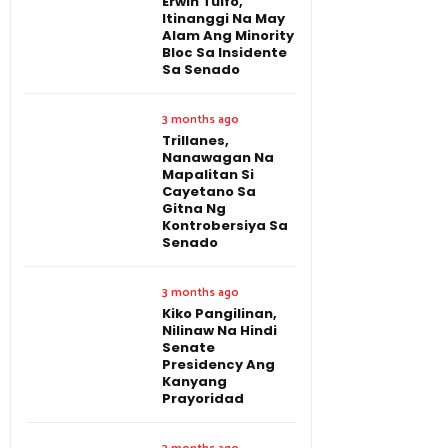
Erwin Tulfo,
Itinanggi Na May
Alam Ang Minority
Bloc Sa Insidente
Sa Senado
3 months ago
Trillanes,
Nanawagan Na
Mapalitan Si
Cayetano Sa
Gitna Ng
Kontrobersiya Sa
Senado
3 months ago
Kiko Pangilinan,
Nilinaw Na Hindi
Senate
Presidency Ang
Kanyang
Prayoridad