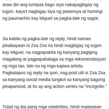
araw din ang lumipas bago siya nakapagbigay ng
tugon, kaya’t nagbigay siya ng pasensya at humingi
ng paumanhin kay Miguel sa pagka-late ng sagot.
Sa kabila ng pagka-late ng reply, hindi naman
pinabayaan ni Zsa Zsa na hindi magbigay ng tugon
kay Miguel, na nagpapakita ng kanyang pagiging
magalang at pagpapahalaga sa mga rekomendasyon
ng mga tao, lalo na ng mga kapwa artista.
Pagkatapos ng reply na iyon, nag-post ulit si Zsa Zsa
sa kanyang social media tungkol sa kanyang bagong
pinapanood, at ito ay ang action series na “Incognito.”
Tulad ng iba pang mga celebrities, hindi maiiwasan