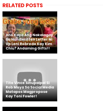
RELATED POSTS
Ano Kaya Ang Nakalagay
Sa Handwritten Letter Ni
Vp Leni Robredo Kay Kim
Chiu? Andaming Gifts!!
Tito Vince Sinupalpal Si
Rob Moya Sa Social Media
Matapos Magpropose
Kay Toni Fowler!