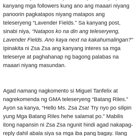
kanyang mga followers kung ano ang maaari niyang
panoorin pagkatapos niyang matapos ang
teleseryeng “Lavender Fields.” Sa kanyang post,
sinabi niya,
“Natapos ko na din ang teleseryeng,
Lavender Fields. Ano kaya next na kakahumalingan?”
Ipinakita ni Zsa Zsa ang kanyang interes sa mga
teleserye at paghahanap ng bagong palabas na
maaari niyang masundan.
Agad namang nagkomento si Miguel Tanfelix at
nagrekomenda ng GMA teleseryeng “Batang Riles.”
Ayon sa kanya, “Hello Ms. Zsa Zsa! Try nyo po silipin
yung Mga Batang Riles hehe salamat po.” Mabilis
itong napansin ni Zsa Zsa ngunit hindi agad nakapag-
reply dahil abala siya sa mga iba pang bagay. Ilang