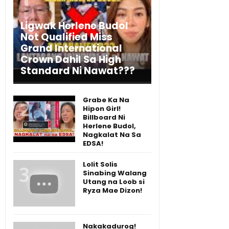
Ligwak Herlene Budol
Not Qualified Miss
Grand International
Crown Dahil Sa High
Standard Ni Nawat???
Grabe Ka Na
Hipon Girl!
Billboard Ni
Herlene Budol,
Nagkalat Na Sa
EDSA!
Lolit Solis
Sinabing Walang
Utang na Loob si
Ryza Mae Dizon!
Nakakadurog!