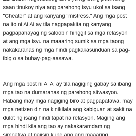
saan tinukoy niya ang parehong isyu ukol sa isang
"Cheater" at ang kanyang "mistress." Ang mga post
na ito ni Ai Ai ay tila nagpapakita ng kanyang
pagpapahayag ng saloobin hinggil sa mga relasyon
at ang mga isyu na maaaring sumik sa mga taong
nakakaranas ng mga hindi pagkakasunduan sa pag-
ibig o sa buhay-pag-aasawa.
Ang mga post ni Ai Ai ay tila nagiging gabay sa ibang
mga tao na dumaranas ng parehong sitwasyon.
Habang may mga nagiging biro at pagpapatawa, may
mga netizen din na kinikilala ang kabiguan at sakit na
dulot ng isang hindi tapat na relasyon. Maging ang
mga hindi kilalang tao ay nakakaramdam ng
simpatiya at naiisip kung ano ang maaaring