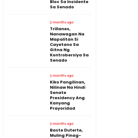
Bloc Sa Insidente
Sa Senado
3 months ago
Trillanes,
Nanawagan Na
Mapalitan Si
Cayetano Sa
Gitna Ng
Kontrobersiya Sa
Senado
3 months ago
Kiko Pangilinan,
Nilinaw Na Hindi
Senate
Presidency Ang
Kanyang
Prayoridad
3 months ago
Baste Duterte,
Muling Pinag-