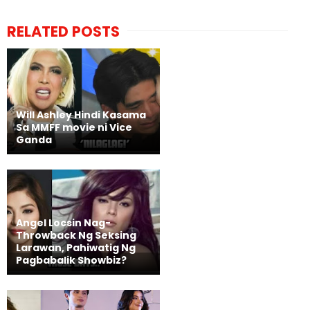
RELATED POSTS
Will Ashley Hindi Kasama
Sa MMFF movie ni Vice
Ganda
Angel Locsin Nag-
Throwback Ng Seksing
Larawan, Pahiwatig Ng
Pagbabalik Showbiz?