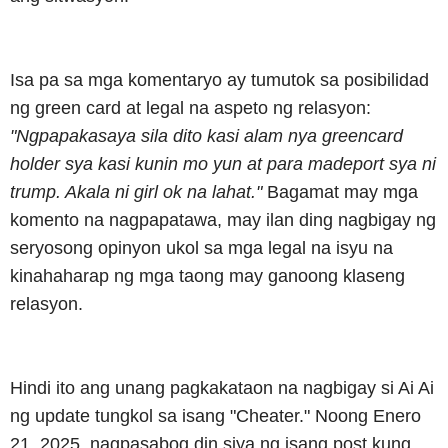
Isa pa sa mga komentaryo ay tumutok sa posibilidad
ng green card at legal na aspeto ng relasyon:
"Ngpapakasaya sila dito kasi alam nya greencard
holder sya kasi kunin mo yun at para madeport sya ni
trump. Akala ni girl ok na lahat."
Bagamat may mga
komento na nagpapatawa, may ilan ding nagbigay ng
seryosong opinyon ukol sa mga legal na isyu na
kinahaharap ng mga taong may ganoong klaseng
relasyon.
Hindi ito ang unang pagkakataon na nagbigay si Ai Ai
ng update tungkol sa isang "Cheater." Noong Enero
21, 2025, nagpasabog din siya ng isang post kung