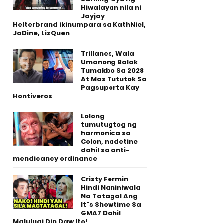
Hiwalayan nila ni
Jayjay
Helterbrand ikinumpara sa KathNiel,
JaDine, LizQuen
Trillanes, Wala
Umanong Balak
Tumakbo Sa 2028
At Mas Tututok Sa
Pagsuporta Kay
Hontiveros
Lolong
tumutugtog ng
harmonica sa
Colon, nadetine
dahil sa anti-
mendicancy ordinance
Cristy Fermin
Hindi Naniniwala
Na Tatagal Ang
It"s Showtime Sa
GMA7 Dahil
Malulugi Din Daw Ito!