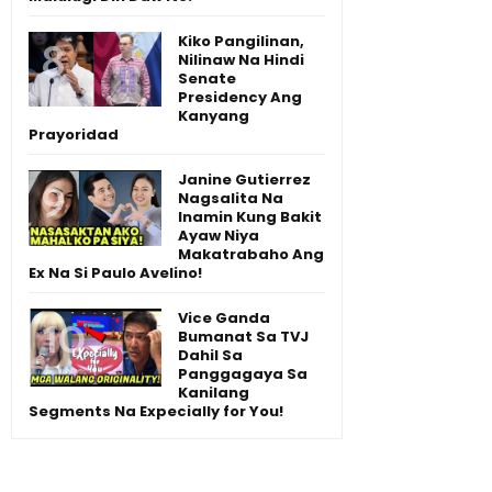
Kiko Pangilinan,
Nilinaw Na Hindi
Senate
Presidency Ang
Kanyang
Prayoridad
Janine Gutierrez
Nagsalita Na
Inamin Kung Bakit
Ayaw Niya
Makatrabaho Ang
Ex Na Si Paulo Avelino!
Vice Ganda
Bumanat Sa TVJ
Dahil Sa
Panggagaya Sa
Kanilang
Segments Na Expecially for You!