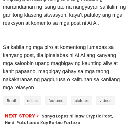
maramdaman ng isang tao na nangyayari sa ilalim ng
ganitong klaseng sitwasyon, kaya’t patuloy ang mga
reaksyon at komento sa mga post ni Ai Ai.
Sa kabila ng mga biro at komentong lumabas sa
kanyang post, tila ipinalabas ni Ai Ai ang kanyang
mga saloobin upang magbigay ng kaunting aliw at
kahit papaano, magbigay gabay sa mga taong
nakakaranas ng pagdurusa o kalituhan sa kanilang
mga relasyon.
Brexit
critics
featured
pictures
videos
NEXT STORY
Sanya Lopez Nilinaw Cryptic Post,
Hindi Patutsada Kay Barbie Forteza