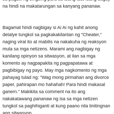
na hindi na makatarungan sa kanyang pananaw.
Bagamat hindi nagbigay si Ai Ai ng kahit anong
detalye tungkol sa pagkakakilanlan ng "Cheater,"
naging viral ito at mabilis na nakakuha ng reaksyon
mula sa mga netizens. Marami ang nagbigay ng
kanilang opinyon sa sitwasyon, at ilan sa mga
komento ay nagpapakita ng pagpapatawa at
pagbibigay ng payo. May mga nagkomento ng mga
pahayag tulad ng: "Wag mong pirmahan ang divorce
paper, pahirapan mo hahahah! Para hindi makasal
ganern." Makikita sa comment na ito ang
nakakatawang pananaw ng isa sa mga netizen
tungkol sa paghihiganti at kung paano nila tinitingnan
ang sitwasyon.