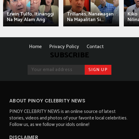
Erwin Tulfo, Itinanggi
Trillanes, Nanawagan
Kiko 
Na May Alam Ang
Na Mapalitan Si...
Nilin
Home
Privacy Policy
Contact
SUBSCRIBE
ABOUT PINOY CELEBRITY NEWS
PINOY CELEBRITY NEWS is an online source of latest
stories, videos and photos of your favorite local celebrities.
Follow us, as we follow your idols online!
DISCLAIMER