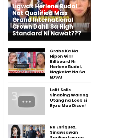
Ligwak Herlene Budol
Not Qualified Miss
Grand International
Crown Dahil Sa High
Standard Ni Nawat???
Grabe Ka Na
Hipon Girl!
Billboard Ni
Herlene Budol,
Nagkalat Na Sa
EDSA!
Lolit Solis
Sinabing Walang
Utang na Loob si
Ryza Mae Dizon!
RR Enriquez,
Sinawsawan
Sariling Isyu ng