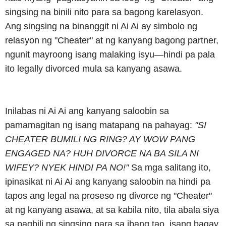
singsing na binili nito para sa bagong karelasyon.
Ang singsing na binanggit ni Ai Ai ay simbolo ng
relasyon ng "Cheater" at ng kanyang bagong partner,
ngunit mayroong isang malaking isyu—hindi pa pala
ito legally divorced mula sa kanyang asawa.
Inilabas ni Ai Ai ang kanyang saloobin sa
pamamagitan ng isang matapang na pahayag:
"SI
CHEATER BUMILI NG RING? AY WOW PANG
ENGAGED NA? HUH DIVORCE NA BA SILA NI
WIFEY? NYEK HINDI PA NO!"
Sa mga salitang ito,
ipinasikat ni Ai Ai ang kanyang saloobin na hindi pa
tapos ang legal na proseso ng divorce ng "Cheater"
at ng kanyang asawa, at sa kabila nito, tila abala siya
sa pagbili ng singsing para sa ibang tao, isang bagay