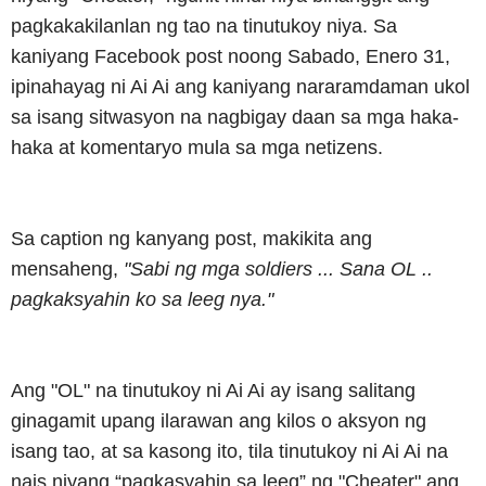
pagkakakilanlan ng tao na tinutukoy niya. Sa
kaniyang Facebook post noong Sabado, Enero 31,
ipinahayag ni Ai Ai ang kaniyang nararamdaman ukol
sa isang sitwasyon na nagbigay daan sa mga haka-
haka at komentaryo mula sa mga netizens.
Sa caption ng kanyang post, makikita ang
mensaheng,
"Sabi ng mga soldiers ... Sana OL ..
pagkaksyahin ko sa leeg nya."
Ang "OL" na tinutukoy ni Ai Ai ay isang salitang
ginagamit upang ilarawan ang kilos o aksyon ng
isang tao, at sa kasong ito, tila tinutukoy ni Ai Ai na
nais niyang “pagkasyahin sa leeg” ng "Cheater" ang