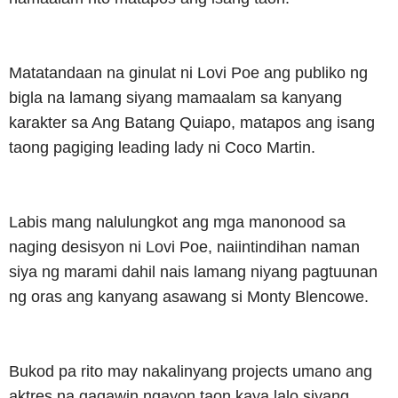
Matatandaan na ginulat ni Lovi Poe ang publiko ng
bigla na lamang siyang mamaalam sa kanyang
karakter sa Ang Batang Quiapo, matapos ang isang
taong pagiging leading lady ni Coco Martin.
Labis mang nalulungkot ang mga manonood sa
naging desisyon ni Lovi Poe, naiintindihan naman
siya ng marami dahil nais lamang niyang pagtuunan
ng oras ang kanyang asawang si Monty Blencowe.
Bukod pa rito may nakalinyang projects umano ang
aktres na gagawin ngayon taon kaya lalo siyang