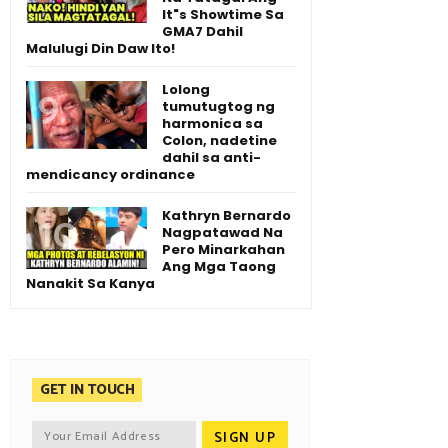
It"s Showtime Sa
GMA7 Dahil
Malulugi Din Daw Ito!
Lolong
tumutugtog ng
harmonica sa
Colon, nadetine
dahil sa anti-
mendicancy ordinance
Kathryn Bernardo
Nagpatawad Na
Pero Minarkahan
Ang Mga Taong
Nanakit Sa Kanya
GET IN TOUCH