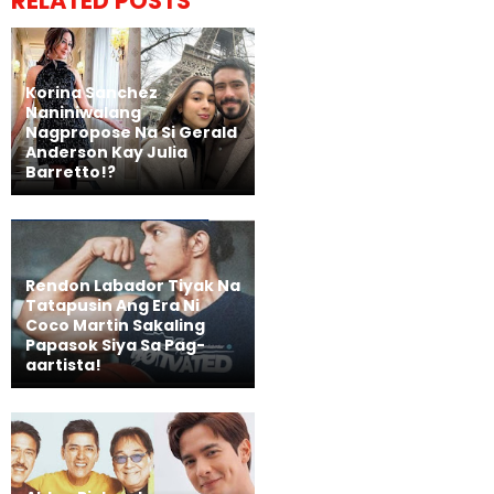
RELATED POSTS
Korina Sanchez
Naniniwalang
Nagpropose Na Si Gerald
Anderson Kay Julia
Barretto!?
Rendon Labador Tiyak Na
Tatapusin Ang Era Ni
Coco Martin Sakaling
Papasok Siya Sa Pag-
aartista!