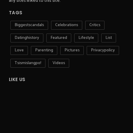
any sites linked to this site.
TAGS
Biggestscandals
Celebrations
Critics
Datinghistory
Featured
Lifestyle
List
Love
Parenting
Pictures
Privacypolicy
Tsismislangpo!
Videos
LIKE US