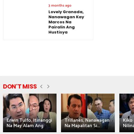
3 months ago
Lovely Granada,
Nanawagan Kay
Marcos Na
Pairalin Ang
Hustisya
DON'T MISS
Erwin Tulfo, Itinanggi
Trillanes, Nanawagan
Kiko 
Na May Alam Ang
Na Mapalitan Si...
Nilin