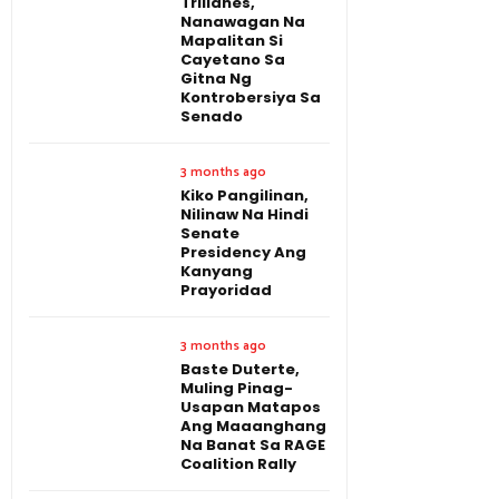
Trillanes,
Nanawagan Na
Mapalitan Si
Cayetano Sa
Gitna Ng
Kontrobersiya Sa
Senado
3 months ago
Kiko Pangilinan,
Nilinaw Na Hindi
Senate
Presidency Ang
Kanyang
Prayoridad
3 months ago
Baste Duterte,
Muling Pinag-
Usapan Matapos
Ang Maaanghang
Na Banat Sa RAGE
Coalition Rally