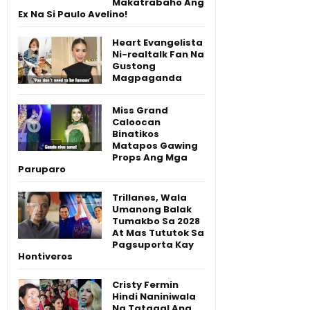
Makatrabaho Ang
Ex Na Si Paulo Avelino!
Heart Evangelista
Ni-realtalk Fan Na
Gustong
Magpaganda
Miss Grand
Caloocan
Binatikos
Matapos Gawing
Props Ang Mga
Paruparo
Trillanes, Wala
Umanong Balak
Tumakbo Sa 2028
At Mas Tututok Sa
Pagsuporta Kay
Hontiveros
Cristy Fermin
Hindi Naniniwala
Na Tatagal Ang