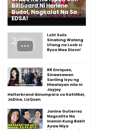
Billboard Ni Herlene
Budol, Nagkalat Na Sa
EDSA!
Lolit Solis
Sinabing Walang
Utang na Loob si
Ryza Mae Dizon!
RR Enriquez,
Sinawsawan
Sariling Isyu ng
Hiwalayan nila ni
Jayjay
Helterbrand ikinumpara sa KathNiel,
JaDine, LizQuen
Janine Gutierrez
Nagsalita Na
Inamin Kung Bakit
Ayaw Niya