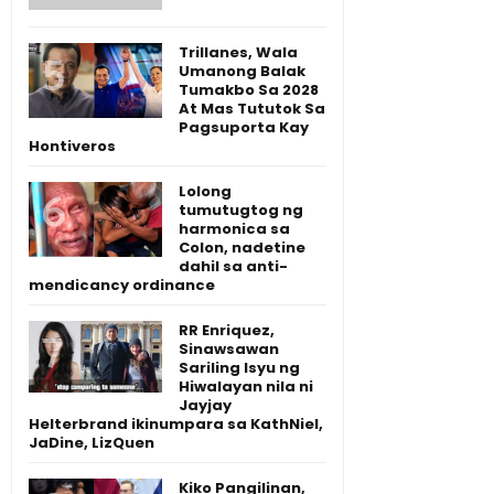
Trillanes, Wala
Umanong Balak
Tumakbo Sa 2028
At Mas Tututok Sa
Pagsuporta Kay
Hontiveros
Lolong
tumutugtog ng
harmonica sa
Colon, nadetine
dahil sa anti-
mendicancy ordinance
RR Enriquez,
Sinawsawan
Sariling Isyu ng
Hiwalayan nila ni
Jayjay
Helterbrand ikinumpara sa KathNiel,
JaDine, LizQuen
Kiko Pangilinan,