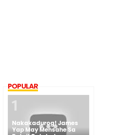
POPULAR
Nakakadurog! James
Yap May Mensahe Sa