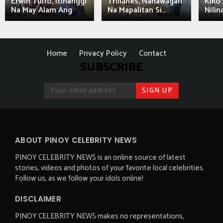
Erwin Tulfo, Itinanggi
Trillanes, Nanawagan
Kiko 
Na May Alam Ang
Na Mapalitan Si...
Nilin
Home
Privacy Policy
Contact
SUBSCRIBE
ABOUT PINOY CELEBRITY NEWS
PINOY CELEBRITY NEWS is an online source of latest
stories, videos and photos of your favorite local celebrities.
Follow us, as we follow your idols online!
DISCLAIMER
PINOY CELEBRITY NEWS makes no representations,