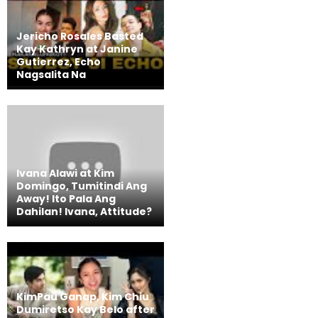
Jericho Rosales Basted
Kay Kathryn at Janine
Gutierrez, Echo
Nagsalita Na
Ivana Alawi at Kim
Domingo, Tumitindi Ang
Away! Ito Pala Ang
Dahilan! Ivana, Attitude?
KimPau Ganap, Kim Chiu
Dumiretso Kay Belo after