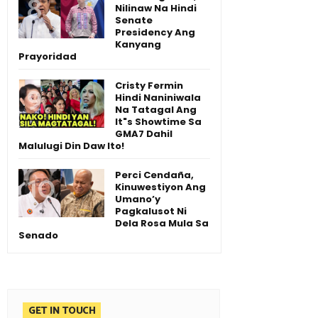
Nilinaw Na Hindi
Senate
Presidency Ang
Kanyang
Prayoridad
Cristy Fermin
Hindi Naniniwala
Na Tatagal Ang
It"s Showtime Sa
GMA7 Dahil
Malulugi Din Daw Ito!
Perci Cendaña,
Kinuwestiyon Ang
Umano’y
Pagkalusot Ni
Dela Rosa Mula Sa
Senado
GET IN TOUCH