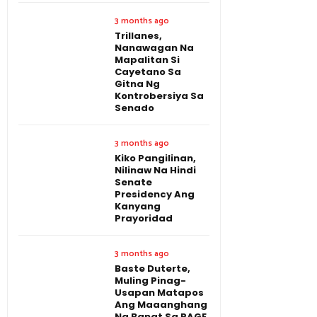
3 months ago
Trillanes,
Nanawagan Na
Mapalitan Si
Cayetano Sa
Gitna Ng
Kontrobersiya Sa
Senado
3 months ago
Kiko Pangilinan,
Nilinaw Na Hindi
Senate
Presidency Ang
Kanyang
Prayoridad
3 months ago
Baste Duterte,
Muling Pinag-
Usapan Matapos
Ang Maaanghang
Na Banat Sa RAGE