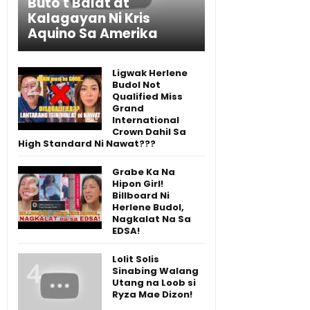
Buto't Balat at
Kalagayan Ni Kris
Aquino Sa Amerika
Ligwak Herlene
Budol Not
Qualified Miss
Grand
International
Crown Dahil Sa
High Standard Ni Nawat???
Grabe Ka Na
Hipon Girl!
Billboard Ni
Herlene Budol,
Nagkalat Na Sa
EDSA!
Lolit Solis
Sinabing Walang
Utang na Loob si
Ryza Mae Dizon!