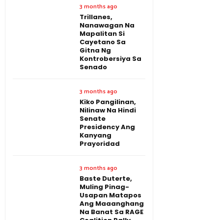
3 months ago
Trillanes,
Nanawagan Na
Mapalitan Si
Cayetano Sa
Gitna Ng
Kontrobersiya Sa
Senado
3 months ago
Kiko Pangilinan,
Nilinaw Na Hindi
Senate
Presidency Ang
Kanyang
Prayoridad
3 months ago
Baste Duterte,
Muling Pinag-
Usapan Matapos
Ang Maaanghang
Na Banat Sa RAGE