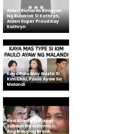
Alden Richards Binigyan
Ng Bulaklak Si Kathryn,
Alden Super Proud Kay
Kathryn
Kaya Pala May Gusto Si
Kim Chiu, Paulo Ayaw Sa
Malandi
Bea Alonzo Matapos
Sabihin Na Si Dominic
Ang Nakipag Break,