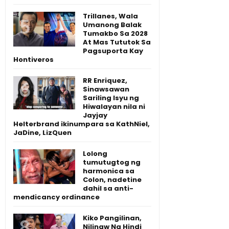
Trillanes, Wala
Umanong Balak
Tumakbo Sa 2028
At Mas Tututok Sa
Pagsuporta Kay
Hontiveros
RR Enriquez,
Sinawsawan
Sariling Isyu ng
Hiwalayan nila ni
Jayjay
Helterbrand ikinumpara sa KathNiel,
JaDine, LizQuen
Lolong
tumutugtog ng
harmonica sa
Colon, nadetine
dahil sa anti-
mendicancy ordinance
Kiko Pangilinan,
Nilinaw Na Hindi