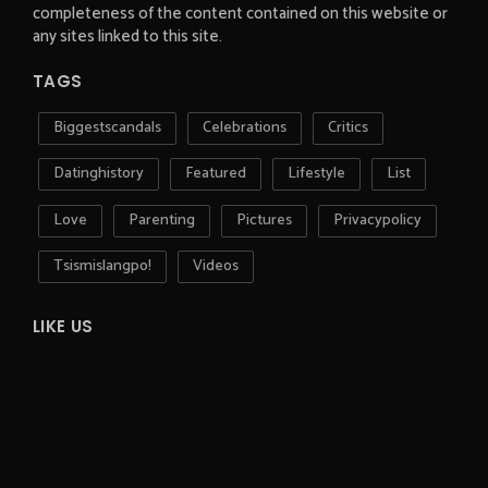
completeness of the content contained on this website or
any sites linked to this site.
TAGS
Biggestscandals
Celebrations
Critics
Datinghistory
Featured
Lifestyle
List
Love
Parenting
Pictures
Privacypolicy
Tsismislangpo!
Videos
LIKE US