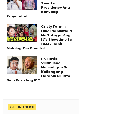
Senate
Presidency Ang
Kanyang
Prayoridad
Cristy Fermin
Hindi Naniniwala
Na Tatagal Ang
It"s Showtime Sa
GMA7 Dahil
Malulugi Din Daw Ito!
Fr. Flavie
Villanueva,
Nanindigan Na
Kailangang
Harapin Ni Bato
Dela Rosa Ang ICC
GET IN TOUCH