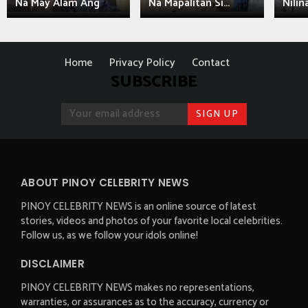
Na May Alam Ang
Na Mapalitan Si...
Nilin
Home
Privacy Policy
Contact
SUBSCRIBE
ABOUT PINOY CELEBRITY NEWS
PINOY CELEBRITY NEWS is an online source of latest
stories, videos and photos of your favorite local celebrities.
Follow us, as we follow your idols online!
DISCLAIMER
PINOY CELEBRITY NEWS makes no representations,
warranties, or assurances as to the accuracy, currency or