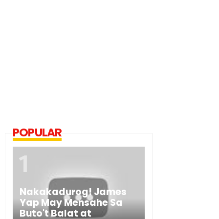
POPULAR
Nakakadurog! James
Yap May Mensahe Sa
Buto't Balat at