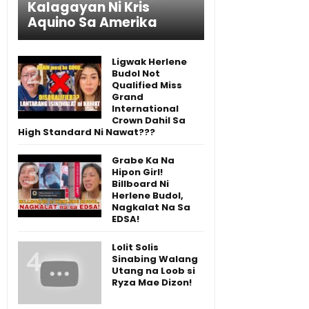
Kalagayan Ni Kris
Aquino Sa Amerika
Ligwak Herlene
Budol Not
Qualified Miss
Grand
International
Crown Dahil Sa
High Standard Ni Nawat???
Grabe Ka Na
Hipon Girl!
Billboard Ni
Herlene Budol,
Nagkalat Na Sa
EDSA!
Lolit Solis
Sinabing Walang
Utang na Loob si
Ryza Mae Dizon!