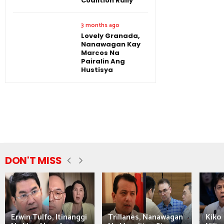
Coalition Rally
3 months ago
Lovely Granada,
Nanawagan Kay
Marcos Na
Pairalin Ang
Hustisya
DON'T MISS
Erwin Tulfo, Itinanggi
Trillanes, Nanawagan
Kiko 