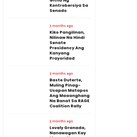
Gitna Ng
Kontrobersiya Sa
Senado
3 months ago
Kiko Pangilinan,
Nilinaw Na Hindi
Senate
Presidency Ang
Kanyang
Prayoridad
3 months ago
Baste Duterte,
Muling Pinag-
Usapan Matapos
Ang Maaanghang
Na Banat Sa RAGE
Coalition Rally
3 months ago
Lovely Granada,
Nanawagan Kay