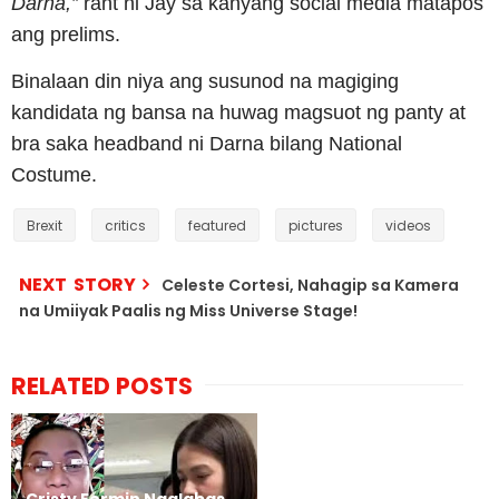
Darna,”
rant ni Jay sa kanyang social media matapos
ang prelims.
Binalaan din niya ang susunod na magiging
kandidata ng bansa na huwag magsuot ng panty at
bra saka headband ni Darna bilang National
Costume.
Brexit
critics
featured
pictures
videos
NEXT STORY
Celeste Cortesi, Nahagip sa Kamera
na Umiiyak Paalis ng Miss Universe Stage!
RELATED POSTS