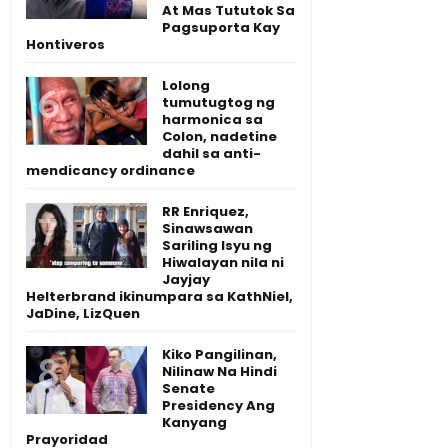
At Mas Tututok Sa
Pagsuporta Kay
Hontiveros
Lolong
tumutugtog ng
harmonica sa
Colon, nadetine
dahil sa anti-
mendicancy ordinance
RR Enriquez,
Sinawsawan
Sariling Isyu ng
Hiwalayan nila ni
Jayjay
Helterbrand ikinumpara sa KathNiel,
JaDine, LizQuen
Kiko Pangilinan,
Nilinaw Na Hindi
Senate
Presidency Ang
Kanyang
Prayoridad