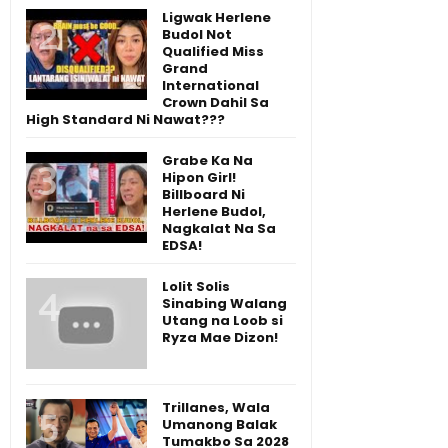
Ligwak Herlene
Budol Not
Qualified Miss
Grand
International
Crown Dahil Sa
High Standard Ni Nawat???
Grabe Ka Na
Hipon Girl!
Billboard Ni
Herlene Budol,
Nagkalat Na Sa
EDSA!
Lolit Solis
Sinabing Walang
Utang na Loob si
Ryza Mae Dizon!
Trillanes, Wala
Umanong Balak
Tumakbo Sa 2028