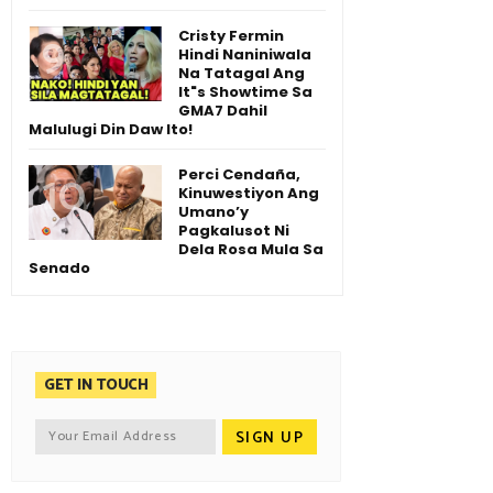
Cristy Fermin
Hindi Naniniwala
Na Tatagal Ang
It"s Showtime Sa
GMA7 Dahil
Malulugi Din Daw Ito!
Perci Cendaña,
Kinuwestiyon Ang
Umano’y
Pagkalusot Ni
Dela Rosa Mula Sa
Senado
GET IN TOUCH