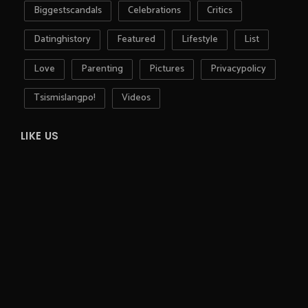
Biggestscandals
Celebrations
Critics
Datinghistory
Featured
Lifestyle
List
Love
Parenting
Pictures
Privacypolicy
Tsismislangpo!
Videos
LIKE US