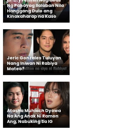
Cristy Fermin Naglabas
Ng Pahayag Ilalaban Nila
Hanggang Dulo ang
Kinakaharap na Kaso
Jeric Gonzales Tuluyan
Nang Iniwan Ni Rabiya
Mateo?
Atasha Muhlach Dyowa
Na Ang Anak Ni Ramon
Ang, Nabuking Sa IG