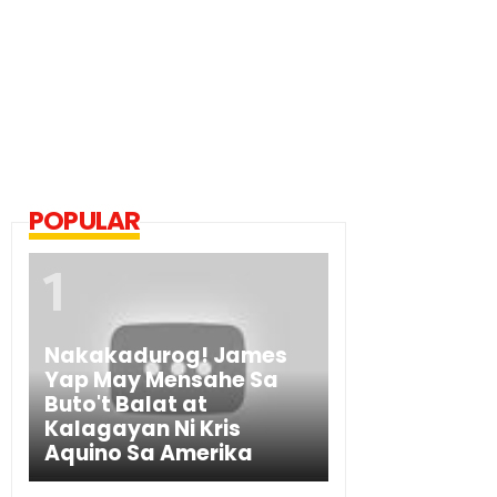
POPULAR
Nakakadurog! James
Yap May Mensahe Sa
Buto't Balat at
Kalagayan Ni Kris
Aquino Sa Amerika