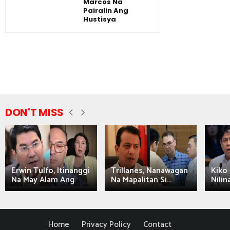
Marcos Na
Pairalin Ang
Hustisya
DON'T MISS
Erwin Tulfo, Itinanggi
Trillanes, Nanawagan
Kiko 
Na May Alam Ang
Na Mapalitan Si...
Nilin
Home
Privacy Policy
Contact