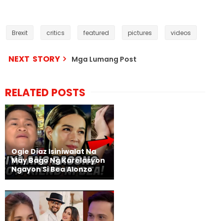
Brexit
critics
featured
pictures
videos
NEXT STORY
Mga Lumang Post
RELATED POSTS
Ogie Diaz Isiniwalat Na
May Bago Ng Karelasyon
Ngayon Si Bea Alonzo