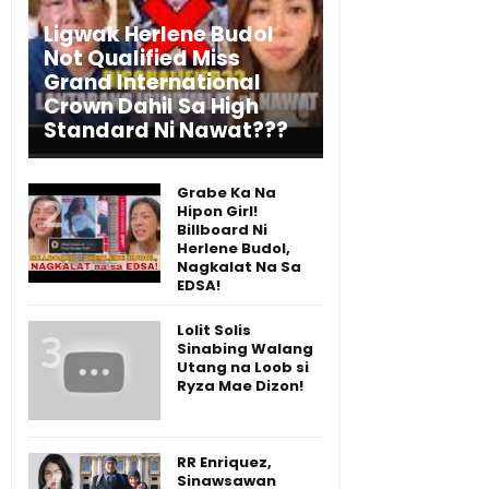
Ligwak Herlene Budol
Not Qualified Miss
Grand International
Crown Dahil Sa High
Standard Ni Nawat???
Grabe Ka Na
Hipon Girl!
Billboard Ni
Herlene Budol,
Nagkalat Na Sa
EDSA!
Lolit Solis
Sinabing Walang
Utang na Loob si
Ryza Mae Dizon!
RR Enriquez,
Sinawsawan