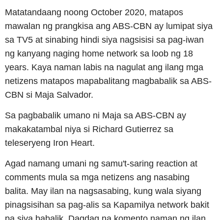
Matatandaang noong October 2020, matapos
mawalan ng prangkisa ang ABS-CBN ay lumipat siya
sa TV5 at sinabing hindi siya nagsisisi sa pag-iwan
ng kanyang naging home network sa loob ng 18
years. Kaya naman labis na nagulat ang ilang mga
netizens matapos mapabalitang magbabalik sa ABS-
CBN si Maja Salvador.
Sa pagbabalik umano ni Maja sa ABS-CBN ay
makakatambal niya si Richard Gutierrez sa
teleseryeng Iron Heart.
Agad namang umani ng samu't-saring reaction at
comments mula sa mga netizens ang nasabing
balita. May ilan na nagsasabing, kung wala siyang
pinagsisihan sa pag-alis sa Kapamilya network bakit
pa siya babalik. Dagdag na komento naman ng ilan