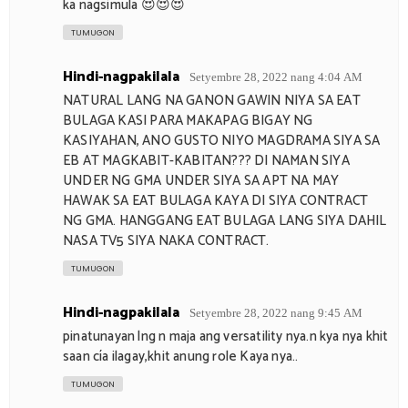
ka nagsimula 😍😍😍
TUMUGON
Hindi-nagpakilala
Setyembre 28, 2022 nang 4:04 AM
NATURAL LANG NA GANON GAWIN NIYA SA EAT
BULAGA KASI PARA MAKAPAG BIGAY NG
KASIYAHAN, ANO GUSTO NIYO MAGDRAMA SIYA SA
EB AT MAGKABIT-KABITAN??? DI NAMAN SIYA
UNDER NG GMA UNDER SIYA SA APT NA MAY
HAWAK SA EAT BULAGA KAYA DI SIYA CONTRACT
NG GMA. HANGGANG EAT BULAGA LANG SIYA DAHIL
NASA TV5 SIYA NAKA CONTRACT.
TUMUGON
Hindi-nagpakilala
Setyembre 28, 2022 nang 9:45 AM
pinatunayan lng n maja ang versatility nya.n kya nya khit
saan cía ilagay,khit anung role Kaya nya..
TUMUGON