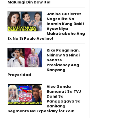
Malulugi Din Daw Ito!
Janine Gutierrez
Nagsalita Na
Inamin Kung Bakit
Ayaw Niya
Makatrabaho Ang
Ex Na Si Paulo Avelino!
Kiko Pangilinan,
Nilinaw Na Hindi
Senate
Presidency Ang
Kanyang
Prayoridad
Vice Ganda
Bumanat Sa TVJ
Dahil Sa
Panggagaya Sa
Kanilang
Segments Na Expecially for You!