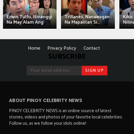
Erwin Tulfo, Itinanggi
Trillanes, Nanawagan
Kiko 
Na May Alam Ang
Na Mapalitan Si...
Nilin
Home
Privacy Policy
Contact
SUBSCRIBE
ABOUT PINOY CELEBRITY NEWS
PINOY CELEBRITY NEWS is an online source of latest
stories, videos and photos of your favorite local celebrities.
Follow us, as we follow your idols online!