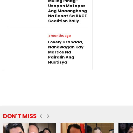
Muling Pinag-
Usapan Matapos
Ang Maaanghang
Na Banat Sa RAGE
Coalition Rally
3 months ago
Lovely Granada,
Nanawagan Kay
Marcos Na
Pairalin Ang
Hustisya
DON'T MISS