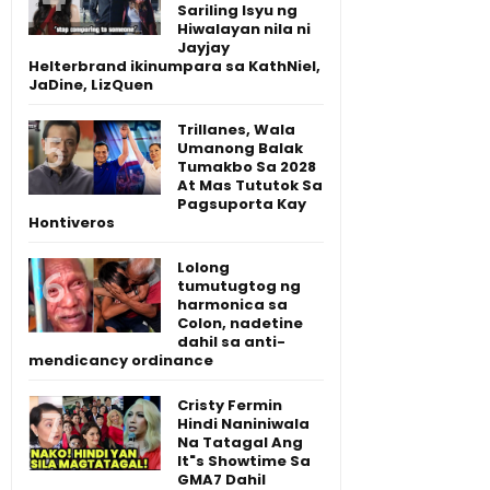
Sariling Isyu ng
Hiwalayan nila ni
Jayjay
Helterbrand ikinumpara sa KathNiel,
JaDine, LizQuen
Trillanes, Wala
Umanong Balak
Tumakbo Sa 2028
At Mas Tututok Sa
Pagsuporta Kay
Hontiveros
Lolong
tumutugtog ng
harmonica sa
Colon, nadetine
dahil sa anti-
mendicancy ordinance
Cristy Fermin
Hindi Naniniwala
Na Tatagal Ang
It"s Showtime Sa
GMA7 Dahil