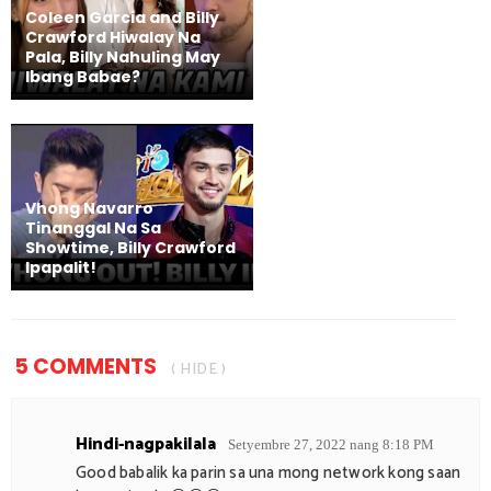
Coleen Garcia and Billy
Crawford Hiwalay Na
Pala, Billy Nahuling May
Ibang Babae?
Vhong Navarro
Tinanggal Na Sa
Showtime, Billy Crawford
Ipapalit!
5 COMMENTS
( HIDE )
Hindi-nagpakilala
Setyembre 27, 2022 nang 8:18 PM
Good babalik ka parin sa una mong network kong saan