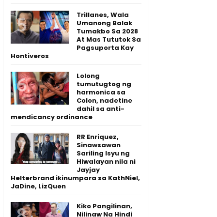
Trillanes, Wala
Umanong Balak
Tumakbo Sa 2028
At Mas Tututok Sa
Pagsuporta Kay
Hontiveros
Lolong
tumutugtog ng
harmonica sa
Colon, nadetine
dahil sa anti-
mendicancy ordinance
RR Enriquez,
Sinawsawan
Sariling Isyu ng
Hiwalayan nila ni
Jayjay
Helterbrand ikinumpara sa KathNiel,
JaDine, LizQuen
Kiko Pangilinan,
Nilinaw Na Hindi