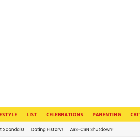
FESTYLE
LIST
CELEBRATIONS
PARENTING
CRI
t Scandals!
Dating History!
ABS-CBN Shutdown!