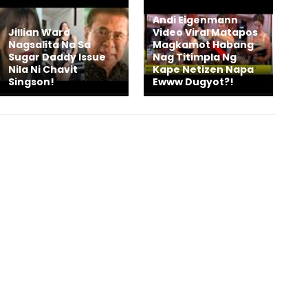
Andi Eigenmann
Jillian Ward
Video Viral Matapos
Nagsalita Na Sa
Magkamot Habang
Sugar Daddy Issue
Nag Titimpla Ng
Nila Ni Chavit
Kape Netizen Napa
Singson!
Ewww Dugyot?!