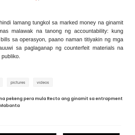
hindi lamang tungkol sa marked money na ginamit
mas malawak na tanong ng accountability: kung
ills sa operasyon, paano naman titiyakin ng mga
auuwi sa paglaganap ng counterfeit materials na
publiko.
pictures
videos
w na pekeng pera mula Recto ang ginamit sa entrapment
o Mabanta