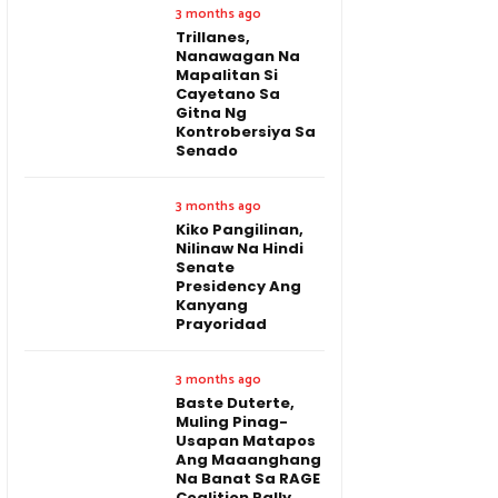
3 months ago
Trillanes,
Nanawagan Na
Mapalitan Si
Cayetano Sa
Gitna Ng
Kontrobersiya Sa
Senado
3 months ago
Kiko Pangilinan,
Nilinaw Na Hindi
Senate
Presidency Ang
Kanyang
Prayoridad
3 months ago
Baste Duterte,
Muling Pinag-
Usapan Matapos
Ang Maaanghang
Na Banat Sa RAGE
Coalition Rally