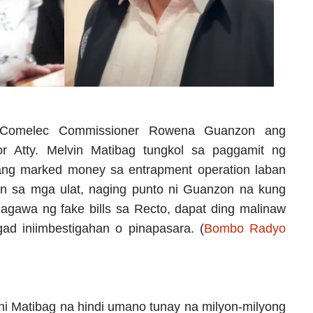
g Comelec Commissioner Rowena Guanzon ang
or Atty. Melvin Matibag tungkol sa paggamit ng
ang marked money sa entrapment operation laban
n sa mga ulat, naging punto ni Guanzon na kung
gawa ng fake bills sa Recto, dapat ding malinaw
gad iniimbestigahan o pinapasara. (
Bombo Radyo
ni Matibag na hindi umano tunay na milyon-milyong