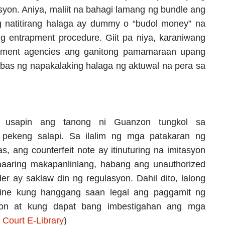
syon. Aniya, maliit na bahagi lamang ng bundle ang
g natitirang halaga ay dummy o “budol money” na
ng entrapment procedure. Giit pa niya, karaniwang
cement agencies ang ganitong pamamaraan upang
abas ng napakalaking halaga ng aktuwal na pera sa
g usapin ang tanong ni Guanzon tungkol sa
 pekeng salapi. Sa ilalim ng mga patakaran ng
s, ang counterfeit note ay itinuturing na imitasyon
aaaring makapanlinlang, habang ang unauthorized
der ay saklaw din ng regulasyon. Dahil dito, lalong
line kung hanggang saan legal ang paggamit ng
yon at kung dapat bang imbestigahan ang mga
Court E-Library
)