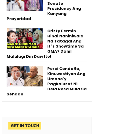
Senate
Presidency Ang
Kanyang
Prayoridad
Cristy Fermin
Hindi Naniniwala
Na Tatagal Ang
It"s Showtime Sa
GMA7 Dahil
Malulugi Din Daw Ito!
Perci Cendaña,
Kinuwestiyon Ang
Umano’y
Pagkalusot Ni
Dela Rosa Mula Sa
Senado
GET IN TOUCH