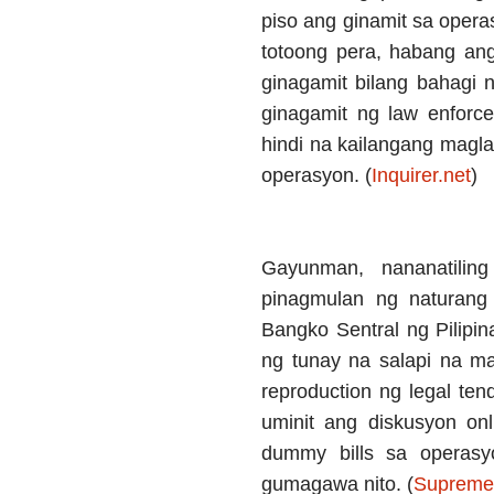
piso ang ginamit sa opera
totoong pera, habang an
ginagamit bilang bahagi 
ginagamit ng law enfor
hindi na kailangang magl
operasyon. (
Inquirer.net
)
Gayunman, nananatilin
pinagmulan ng naturang
Bangko Sentral ng Pilipina
ng tunay na salapi na m
reproduction ng legal ten
uminit ang diskusyon on
dummy bills sa operas
gumagawa nito. (
Supreme 