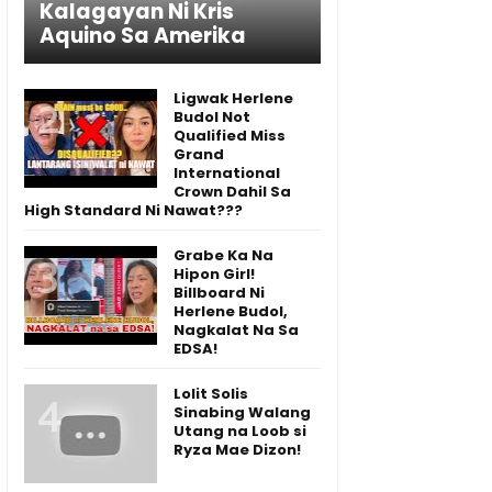
Kalagayan Ni Kris
Aquino Sa Amerika
Ligwak Herlene
Budol Not
Qualified Miss
Grand
International
Crown Dahil Sa
High Standard Ni Nawat???
Grabe Ka Na
Hipon Girl!
Billboard Ni
Herlene Budol,
Nagkalat Na Sa
EDSA!
Lolit Solis
Sinabing Walang
Utang na Loob si
Ryza Mae Dizon!