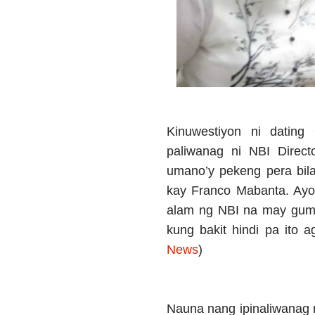
Kinuwestiyon ni datin
paliwanag ni NBI Direct
umano’y pekeng pera bil
kay Franco Mabanta. Ayo
alam ng NBI na may guma
kung bakit hindi pa ito a
News
)
Nauna nang ipinaliwanag 