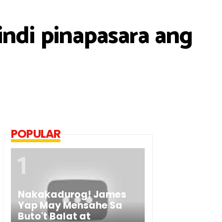
ndi pinapasara ang
POPULAR
Nakakadurog! James
Yap May Mensahe Sa
Buto't Balat at