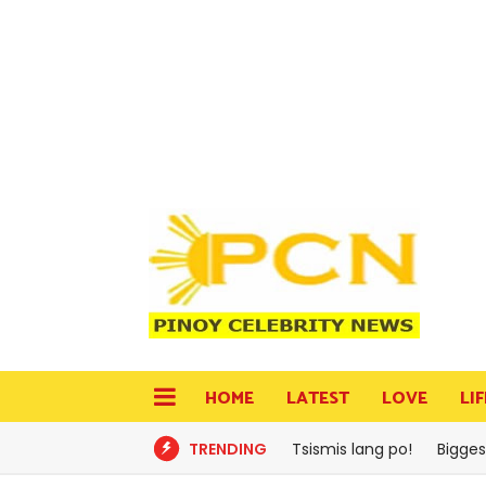
HOME
LATEST
LOVE
LI
TRENDING
Tsismis lang po!
Bigges