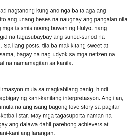
ad nagtanong kung ano nga ba talaga ang
 ito ang unang beses na naugnay ang pangalan nila
ng mga tsismis noong buwan ng Hulyo, nang
id na tagasubaybay ang sunod-sunod na
. Sa ilang posts, tila ba makikitang sweet at
sama, bagay na nag-udyok sa mga netizen na
al na namamagitan sa kanila.
rmasyon mula sa magkabilang panig, hindi
gbigay ng kani-kanilang interpretasyon. Ang ilan,
imula na ang isang bagong love story sa pagitan
sketball star. May mga tagasuporta naman na
ay ang dalawa dahil parehong achievers at
ani-kanilang larangan.