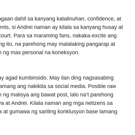
gaan dahil sa kanyang katalinuhan, confidence, at
ts, si Andrei naman ay kilala sa kanyang husay at
court. Para sa maraming fans, nakaka-excite ang
ng ito, na parehong may malalaking pangarap at
n ng mas personal na koneksyon.
ay agad kumbinsido. May ilan ding nagsasabing
lamang ang nakikita sa social media. Posible raw
n ng malisya ang bawat post, lalo na’t parehong
ya at Andrei. Kilala naman ang mga netizens sa
la at gumawa ng sariling konklusyon base lamang