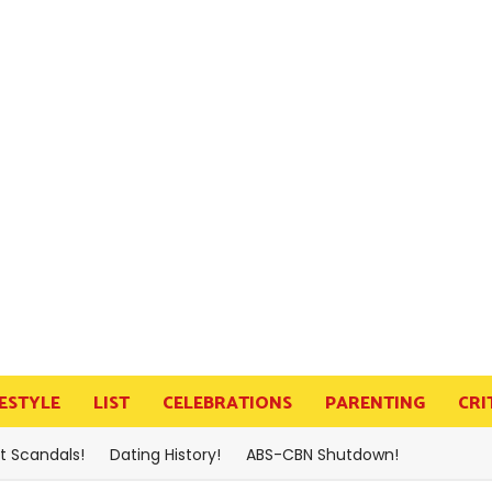
FESTYLE
LIST
CELEBRATIONS
PARENTING
CRI
t Scandals!
Dating History!
ABS-CBN Shutdown!