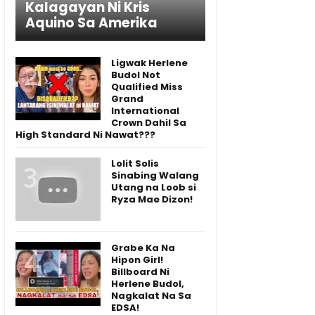
Kalagayan Ni Kris
Aquino Sa Amerika
Ligwak Herlene
Budol Not
Qualified Miss
Grand
International
Crown Dahil Sa
High Standard Ni Nawat???
Lolit Solis
Sinabing Walang
Utang na Loob si
Ryza Mae Dizon!
Grabe Ka Na
Hipon Girl!
Billboard Ni
Herlene Budol,
Nagkalat Na Sa
EDSA!