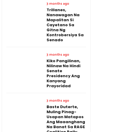
3 months ago
Trillanes,
Nanawagan Na
Mapalitan Si
Cayetano Sa
Gitna Ng
Kontrobersiya Sa
Senado
3 months ago
Kiko Pangilinan,
Nilinaw Na Hindi
Senate
Presidency Ang
Kanyang
Prayoridad
3 months ago
Baste Duterte,
Muling Pinag-
Usapan Matapos
Ang Maaanghang
Na Banat Sa RAGE
Coalition Rally