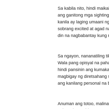
Sa kabila nito, hindi mai
ang ganitong mga sightin
kanila ay laging umaani n
sobrang excited at agad 
din na nagbabantay kung
Sa ngayon, nananatiling ti
Wala pang opisyal na paha
hindi pansinin ang kumakal
magbigay ng diretsahang s
ang kanilang personal na 
Anuman ang totoo, malina