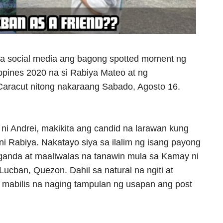
 social media ang bagong spotted moment ng
ippines 2020 na si Rabiya Mateo at ng
 Caracut nitong nakaraang Sabado, Agosto 16.
ni Andrei, makikita ang candid na larawan kung
ni Rabiya. Nakatayo siya sa ilalim ng isang payong
anda at maaliwalas na tanawin mula sa Kamay ni
ucban, Quezon. Dahil sa natural na ngiti at
, mabilis na naging tampulan ng usapan ang post