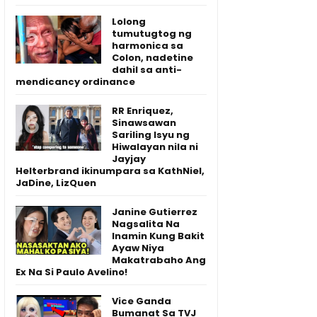
Lolong
tumutugtog ng
harmonica sa
Colon, nadetine
dahil sa anti-
mendicancy ordinance
RR Enriquez,
Sinawsawan
Sariling Isyu ng
Hiwalayan nila ni
Jayjay
Helterbrand ikinumpara sa KathNiel,
JaDine, LizQuen
Janine Gutierrez
Nagsalita Na
Inamin Kung Bakit
Ayaw Niya
Makatrabaho Ang
Ex Na Si Paulo Avelino!
Vice Ganda
Bumanat Sa TVJ