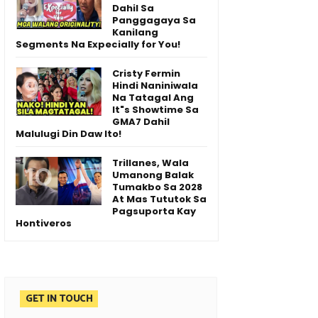
Dahil Sa
Panggagaya Sa
Kanilang
Segments Na Expecially for You!
Cristy Fermin
Hindi Naniniwala
Na Tatagal Ang
It"s Showtime Sa
GMA7 Dahil
Malulugi Din Daw Ito!
Trillanes, Wala
Umanong Balak
Tumakbo Sa 2028
At Mas Tututok Sa
Pagsuporta Kay
Hontiveros
GET IN TOUCH