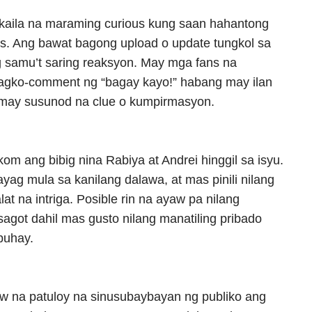
kakaila na maraming curious kung saan hahantong
gs. Ang bawat bagong upload o update tungkol sa
g samu’t saring reaksyon. May mga fans na
nagko-comment ng “bagay kayo!” habang may ilan
 may susunod na clue o kumpirmasyon.
kom ang bibig nina Rabiya at Andrei hinggil sa isyu.
yag mula sa kanilang dalawa, at mas pinili nilang
at na intriga. Posible rin na ayaw pa nilang
agot dahil mas gusto nilang manatiling pribado
buhay.
w na patuloy na sinusubaybayan ng publiko ang