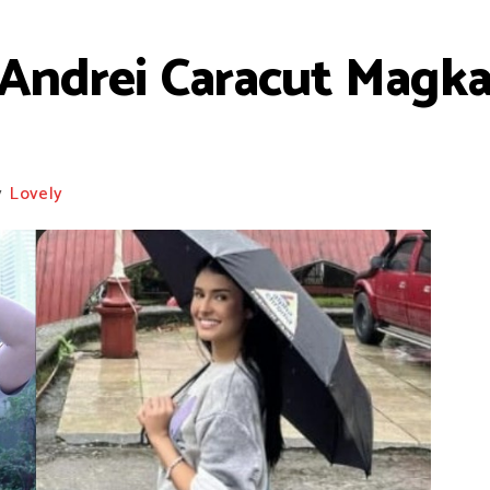
 Andrei Caracut Magk
y
Lovely