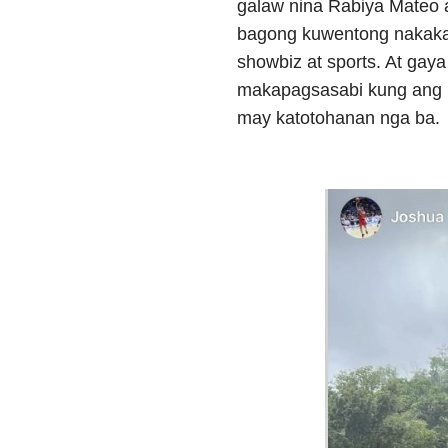
galaw nina Rabiya Mateo a
bagong kuwentong nakakak
showbiz at sports. At ga
makapagsasabi kung ang m
may katotohanan nga ba.