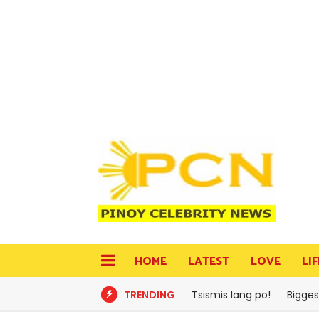
HOME
LATEST
LOVE
LI
TRENDING
Tsismis lang po!
Bigges