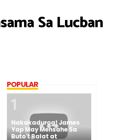
asama Sa Lucban
POPULAR
Nakakadurog! James
Yap May Mensahe Sa
Buto't Balat at