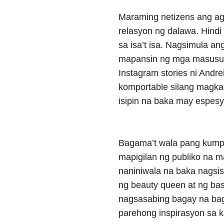
Maraming netizens ang ag
relasyon ng dalawa. Hindi
sa isa’t isa. Nagsimula a
mapansin ng mga masusug
Instagram stories ni Andrei
komportable silang magka
isipin na baka may espesy
Bagama’t wala pang kumpi
mapigilan ng publiko na ma
naniniwala na baka nagsis
ng beauty queen at ng ba
nagsasabing bagay na bag
parehong inspirasyon sa k