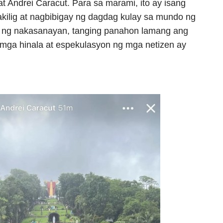
t Andrei Caracut. Para sa marami, ito ay isang
ilig at nagbibigay ng dagdag kulay sa mundo ng
ya ng nakasanayan, tanging panahon lamang ang
ga hinala at espekulasyon ng mga netizen ay