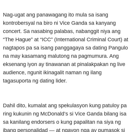
Nag-ugat ang panawagang ito mula sa isang
kontrobersyal na biro ni Vice Ganda sa kanyang
concert. Sa nasabing palabas, nabanggit niya ang
“The Hague” at “ICC” (International Criminal Court) at
nagtapos pa sa isang panggagaya sa dating Pangulo
na may kasamang malutong na pagmumura. Ang
eksenang iyon ay tinawanan at pinalakpakan ng live
audience, ngunit ikinagalit naman ng ilang
tagasuporta ng dating lider.
Dahil dito, kumalat ang spekulasyon kung patuloy pa
ring kukunin ng McDonald’s si Vice Ganda bilang isa
sa kanilang endorsers o kung papalitan na siya ng
ibang personalidad — at ngayon nga ay pumasok si