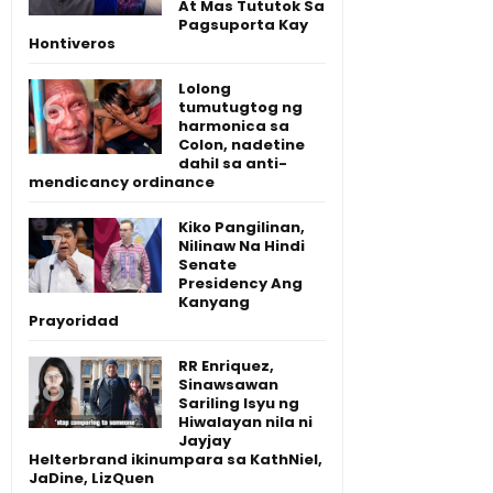
At Mas Tututok Sa
Pagsuporta Kay
Hontiveros
Lolong
tumutugtog ng
harmonica sa
Colon, nadetine
dahil sa anti-
mendicancy ordinance
Kiko Pangilinan,
Nilinaw Na Hindi
Senate
Presidency Ang
Kanyang
Prayoridad
RR Enriquez,
Sinawsawan
Sariling Isyu ng
Hiwalayan nila ni
Jayjay
Helterbrand ikinumpara sa KathNiel,
JaDine, LizQuen