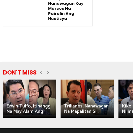
Nanawagan Kay
Marcos Na
Pairalin Ang
Hustisya
DON'T MISS
Erwin Tulfo, Itinanggi
Trillanes, Nanawagan
Kiko 
Na May Alam Ang
Na Mapalitan Si...
Nilin