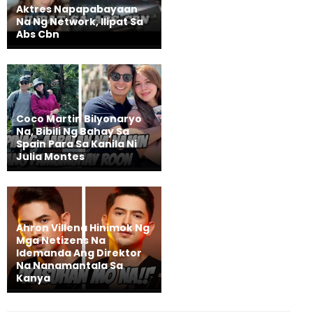
Aktres Napapabayaan
Na Ng Network, Ilipat Sa
Abs Cbn
Coco Martin Bilyonaryo
Na, Bibili Ng Bahay Sa
Spain Para Sa Kanila Ni
Julia Montes
Ahron Villena Hinimok Ng
Mga Netizens Na
Idemanda Ang Direktor
Na Nanamantala Sa
Kanya