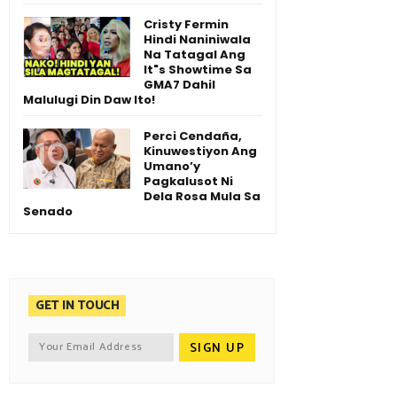
Cristy Fermin
Hindi Naniniwala
Na Tatagal Ang
It"s Showtime Sa
GMA7 Dahil
Malulugi Din Daw Ito!
Perci Cendaña,
Kinuwestiyon Ang
Umano’y
Pagkalusot Ni
Dela Rosa Mula Sa
Senado
GET IN TOUCH