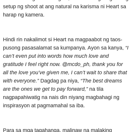
setup ng shoot at ang natural na karisma ni Heart sa
harap ng kamera.
Hindi rin nakalimot si Heart na magpaabot ng taos-
pusong pasasalamat sa kumpanya. Ayon sa kanya,
“I
can’t even put into words how much love and
gratitude I feel right now. @mcdo_ph, thank you for
all the love you’ve given me, I can’t wait to share that
with everyone.”
Dagdag pa niya,
“The best dreams
are the ones we get to pay forward,”
na tila
nagpapahiwatig na nais din niyang magbahagi ng
inspirasyon at pagmamahal sa iba.
Para sa mga tagahanga, malinaw na malaking