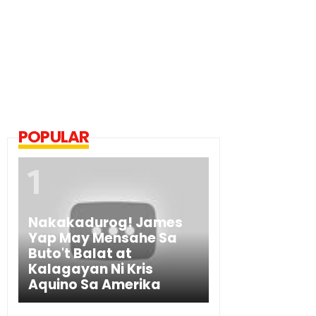
POPULAR
Nakakadurog! James
Yap May Mensahe Sa
Buto't Balat at
Kalagayan Ni Kris
Aquino Sa Amerika