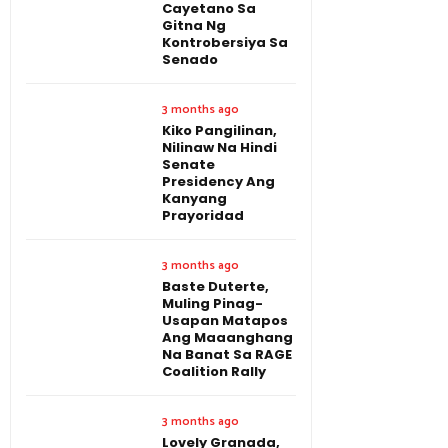
Cayetano Sa
Gitna Ng
Kontrobersiya Sa
Senado
3 months ago
Kiko Pangilinan,
Nilinaw Na Hindi
Senate
Presidency Ang
Kanyang
Prayoridad
3 months ago
Baste Duterte,
Muling Pinag-
Usapan Matapos
Ang Maaanghang
Na Banat Sa RAGE
Coalition Rally
3 months ago
Lovely Granada,