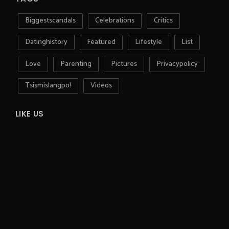
Biggestscandals
Celebrations
Critics
Datinghistory
Featured
Lifestyle
List
Love
Parenting
Pictures
Privacypolicy
Tsismislangpo!
Videos
LIKE US