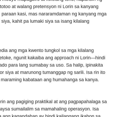
totoo at walang pretensyon ni Lorin sa kanyang
ng paraan kasi, mas nararamdaman ng kanyang mga
siya, kahit pa lumaki siya sa isang kilalang
edia ang mga kwento tungkol sa mga kilalang
toke, ngunit kakaiba ang approach ni Lorin—hindi
ado para lang sumabay sa uso. Sa halip, ipinakita
 siya at marunong tumanggap ng sarili. Isa rin ito
it maraming kabataan ang humahanga sa kanya.
 Lorin ang pagiging praktikal at ang pagpapahalaga sa
 kaysa sumailalim sa mamahaling operasyon. Isa
a ang kagandahan ay hindi kailangang ikahon sa