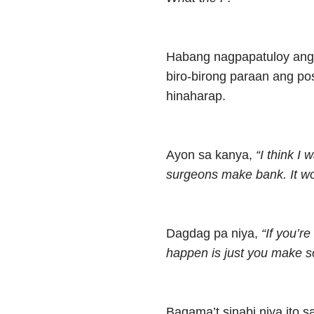
Habang nagpapatuloy ang k
biro-birong paraan ang po
hinaharap.
Ayon sa kanya,
“I think I
surgeons make bank. It wo
Dagdag pa niya,
“If you’r
happen is just you make 
Bagama’t sinabi niya ito 