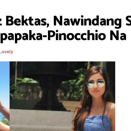
ez Bektas, Nawindang 
gpapaka-Pinocchio Na
Lovely