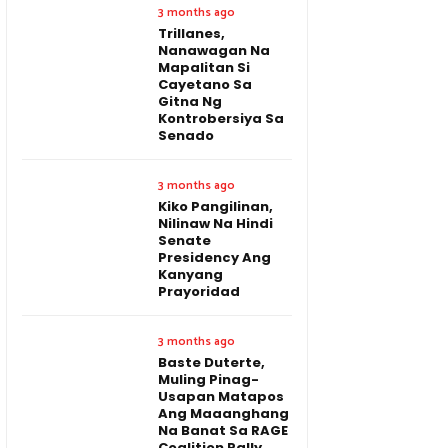
3 months ago
Trillanes,
Nanawagan Na
Mapalitan Si
Cayetano Sa
Gitna Ng
Kontrobersiya Sa
Senado
3 months ago
Kiko Pangilinan,
Nilinaw Na Hindi
Senate
Presidency Ang
Kanyang
Prayoridad
3 months ago
Baste Duterte,
Muling Pinag-
Usapan Matapos
Ang Maaanghang
Na Banat Sa RAGE
Coalition Rally