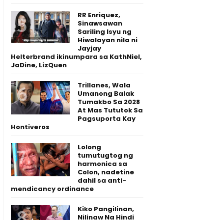
RR Enriquez,
Sinawsawan
Sariling Isyu ng
Hiwalayan nila ni
Jayjay
Helterbrand ikinumpara sa KathNiel,
JaDine, LizQuen
Trillanes, Wala
Umanong Balak
Tumakbo Sa 2028
At Mas Tututok Sa
Pagsuporta Kay
Hontiveros
Lolong
tumutugtog ng
harmonica sa
Colon, nadetine
dahil sa anti-
mendicancy ordinance
Kiko Pangilinan,
Nilinaw Na Hindi