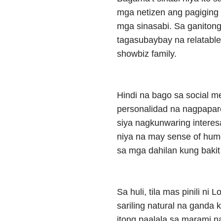
mga netizen ang pagiging 
mga sinasabi. Sa ganito
tagasubaybay na relatable 
showbiz family.
Hindi na bago sa social m
personalidad na nagpapare
siya nagkunwaring interes
niya na may sense of humor
sa mga dahilan kung bak
Sa huli, tila mas pinili ni
sariling natural na ganda
itong paalala sa marami n