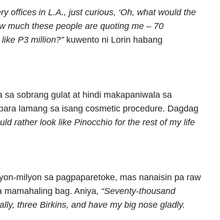
gery offices in L.A., just curious, ‘Oh, what would the
ow much these people are quoting me – 70
 like P3 million?”
kuwento ni Lorin habang
 sa sobrang gulat at hindi makapaniwala sa
para lamang sa isang cosmetic procedure. Dagdag
d rather look like Pinocchio for the rest of my life
lyon-milyon sa pagpaparetoke, mas nanaisin pa raw
ga mamahaling bag. Aniya,
“Seventy-thousand
terally, three Birkins, and have my big nose gladly.