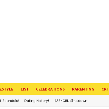
FESTYLE
LIST
CELEBRATIONS
PARENTING
CRI
t Scandals!
Dating History!
ABS-CBN Shutdown!