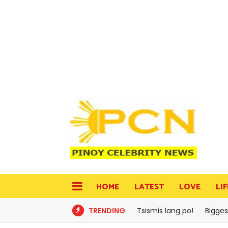
HOME
LATEST
LOVE
LI
TRENDING
Tsismis lang po!
Bigges