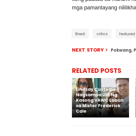
mga pamantayang nililikha
Brexit
critics
featured
NEXT STORY
Pokwang, Pu
RELATED POSTS
Lindsay Custodio
Nagsampa Ulit Ng
Kasong VAWC Laban
sa Mister Frederick
Cale