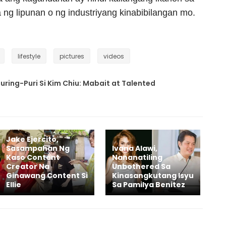
 ng lipunan o ng industriyang kinabibilangan mo.
lifestyle
pictures
videos
ring-Puri Si Kim Chiu: Mabait at Talented
Jake Ejercito,
Sasampahan Ng
Ivana Alawi,
Kaso Content
Nananatiling
Creator Na
Unbothered Sa
Ginawang Content Si
Kinasangkutang Isyu
Ellie
Sa Pamilya Benitez