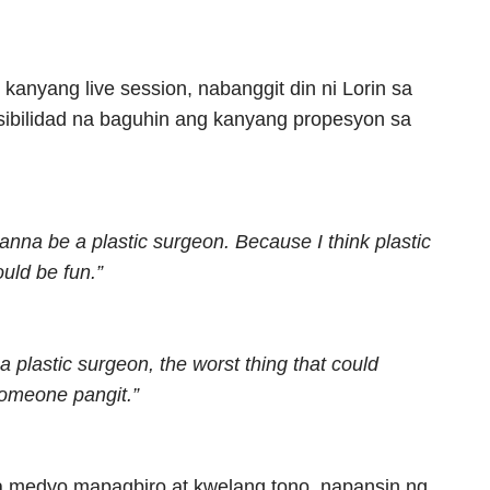
anyang live session, nabanggit din ni Lorin sa
sibilidad na baguhin ang kanyang propesyon sa
 wanna be a plastic surgeon. Because I think plastic
uld be fun.”
e a plastic surgeon, the worst thing that could
someone pangit.”
sa medyo mapagbiro at kwelang tono, napansin ng