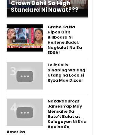
Crown Dahil Sa High
Standard Ni Nawat???
Grabe Ka Na
Hipon Girl!
Billboard Ni
Herlene Budol,
Nagkalat Na Sa
EDSA!
Lolit Solis
Sinabing Walang
Utang na Loob si
Ryza Mae Dizon!
Nakakadurog!
James Yap May
Mensahe Sa
Buto't Balat at
Kalagayan Ni Kris
Aquino Sa
Amerika