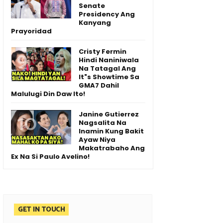
Senate
Presidency Ang
Kanyang
Prayoridad
Cristy Fermin
Hindi Naniniwala
Na Tatagal Ang
It"s Showtime Sa
GMA7 Dahil
Malulugi Din Daw Ito!
Janine Gutierrez
Nagsalita Na
Inamin Kung Bakit
Ayaw Niya
Makatrabaho Ang
Ex Na Si Paulo Avelino!
GET IN TOUCH