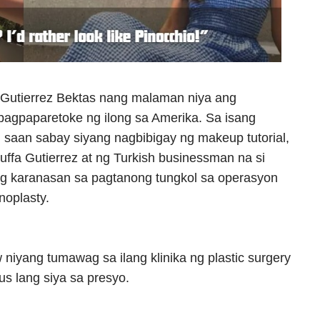
n Gutierrez Bektas nang malaman niya ang
pagpaparetoke ng ilong sa Amerika. Sa isang
g saan sabay siyang nagbibigay ng makeup tutorial,
uffa Gutierrez at ng Turkish businessman na si
g karanasan sa pagtanong tungkol sa operasyon
noplasty.
 niyang tumawag sa ilang klinika ng plastic surgery
us lang siya sa presyo.