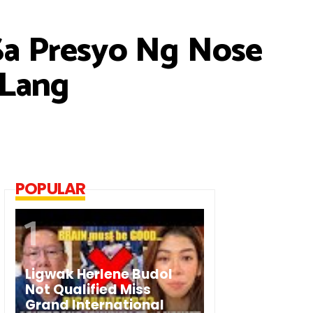
Sa Presyo Ng Nose
 Lang
POPULAR
Ligwak Herlene Budol
Not Qualified Miss
Grand International