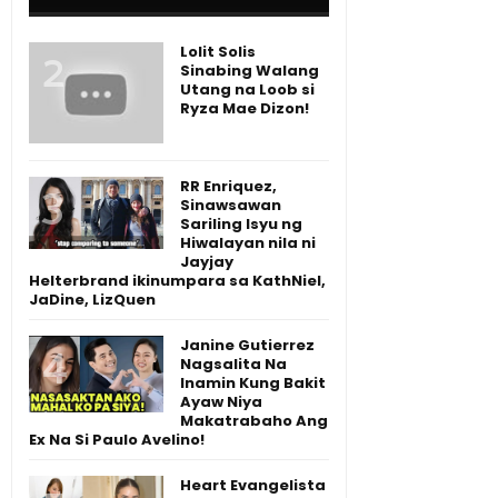
Lolit Solis
Sinabing Walang
Utang na Loob si
Ryza Mae Dizon!
RR Enriquez,
Sinawsawan
Sariling Isyu ng
Hiwalayan nila ni
Jayjay
Helterbrand ikinumpara sa KathNiel,
JaDine, LizQuen
Janine Gutierrez
Nagsalita Na
Inamin Kung Bakit
Ayaw Niya
Makatrabaho Ang
Ex Na Si Paulo Avelino!
Heart Evangelista