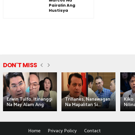
Marcos Na
Pairalin Ang
Hustisya
DON'T MISS
Erwin Tulfo, Itinanggi
Trillanes, Nanawagan
Kiko 
Na May Alam Ang
Na Mapalitan Si...
Nilin
Home
Privacy Policy
Contact