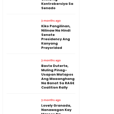
Kontrobersiya Sa
Senado
3 months ago
Kiko Pangilinan,
Nilinaw Na Hindi
Senate
Presidency Ang
Kanyang
Prayoridad
3 months ago
Baste Duterte,
Muling Pinag-
Usapan Matapos
Ang Maaanghang
Na Banat Sa RAGE
Coalition Rally
3 months ago
Lovely Granada,
Nanawagan Kay