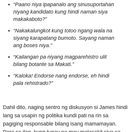
“Paano niya ipapanalo ang sinusuportahan
niyang kandidato kung hindi naman siya
makakaboto?”
“Nakakalungkot kung totoo ngang wala na
siyang karapatang bumoto. Sayang naman
ang boses niya.”
“Kailangan pa niyang magparehistro ulit
bilang botante sa Makati.”
“Kaloka! Endorse nang endorse, eh hindi
pala rehistrado?”
Dahil dito, naging sentro ng diskusyon si James hindi
lang sa usapin ng politika kundi pati na rin sa
pagiging responsable bilang isang mamamayan.
Para sa ilan, kung tunay na may malasakit siya sa