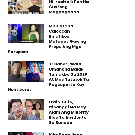
Ni-realtalk Fan Na
Gustong
Magpaganda
Miss Grand
Caloocan
Binatikos
Matapos Gawing
Props Ang Mga
Paruparo
Trillanes, Wala
Umanong Balak
Tumakbo Sa 2028
At Mas Tututok Sa
Pagsuporta Kay
Hontiveros
Erwin Tulfo,
Itinanggi Na May
Alam Ang Minority
Bloc Sa Insidente
Sa Senado
Kiko Pangilinan,