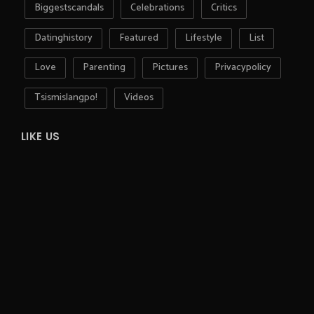
Biggestscandals
Celebrations
Critics
Datinghistory
Featured
Lifestyle
List
Love
Parenting
Pictures
Privacypolicy
Tsismislangpo!
Videos
LIKE US