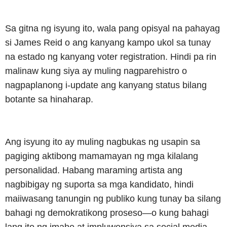
Sa gitna ng isyung ito, wala pang opisyal na pahayag
si James Reid o ang kanyang kampo ukol sa tunay
na estado ng kanyang voter registration. Hindi pa rin
malinaw kung siya ay muling nagparehistro o
nagpaplanong i-update ang kanyang status bilang
botante sa hinaharap.
Ang isyung ito ay muling nagbukas ng usapin sa
pagiging aktibong mamamayan ng mga kilalang
personalidad. Habang maraming artista ang
nagbibigay ng suporta sa mga kandidato, hindi
maiiwasang tanungin ng publiko kung tunay ba silang
bahagi ng demokratikong proseso—o kung bahagi
lang ito ng imahe at impluwensiya sa social media.