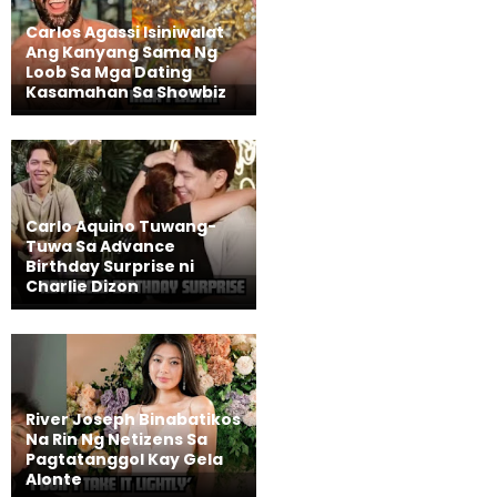
Carlos Agassi Isiniwalat
Ang Kanyang Sama Ng
Loob Sa Mga Dating
Kasamahan Sa Showbiz
Carlo Aquino Tuwang-
Tuwa Sa Advance
Birthday Surprise ni
Charlie Dizon
River Joseph Binabatikos
Na Rin Ng Netizens Sa
Pagtatanggol Kay Gela
Alonte