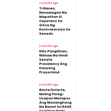
3 months ago
Trillanes,
Nanawagan Na
Mapalitan Si
Cayetano Sa
Gitna Ng
Kontrobersiya Sa
Senado
3 months ago
Kiko Pangilinan,
Nilinaw Na Hindi
Senate
Presidency Ang
Kanyang
Prayoridad
3 months ago
Baste Duterte,
Muling Pinag-
Usapan Matapos
Ang Maaanghang
Na Banat Sa RAGE
Coalition Rally