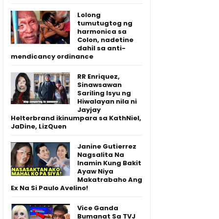
Lolong
tumutugtog ng
harmonica sa
Colon, nadetine
dahil sa anti-
mendicancy ordinance
RR Enriquez,
Sinawsawan
Sariling Isyu ng
Hiwalayan nila ni
Jayjay
Helterbrand ikinumpara sa KathNiel,
JaDine, LizQuen
Janine Gutierrez
Nagsalita Na
Inamin Kung Bakit
Ayaw Niya
Makatrabaho Ang
Ex Na Si Paulo Avelino!
Vice Ganda
Bumanat Sa TVJ