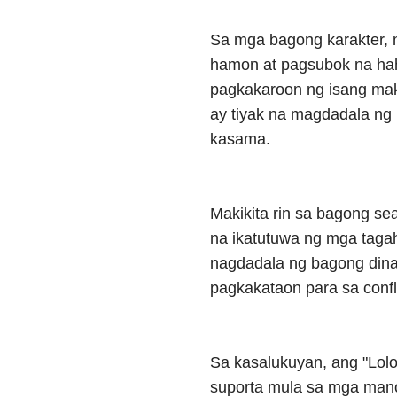
Sa mga bagong karakter, 
hamon at pagsubok na ha
pagkakaroon ng isang mak
ay tiyak na magdadala ng
kasama.
Makikita rin sa bagong s
na ikatutuwa ng mga taga
nagdadala ng bagong din
pagkakataon para sa confli
Sa kasalukuyan, ang "Lol
suporta mula sa mga mano