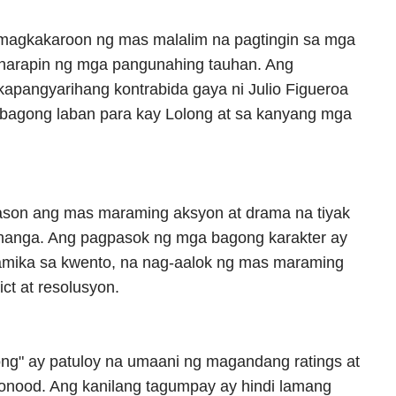
magkakaroon ng mas malalim na pagtingin sa mga
harapin ng mga pangunahing tauhan. Ang
apangyarihang kontrabida gaya ni Julio Figueroa
 bagong laban para kay Lolong at sa kanyang mga
eason ang mas maraming aksyon at drama na tiyak
hanga. Ang pagpasok ng mga bagong karakter ay
amika sa kwento, na nag-aalok ng mas maraming
ct at resolusyon.
ong" ay patuloy na umaani ng magandang ratings at
nood. Ang kanilang tagumpay ay hindi lamang