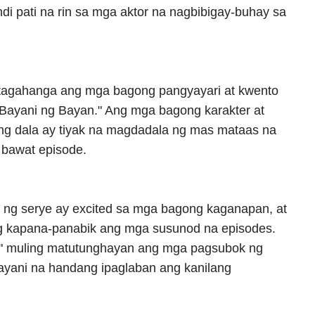
di pati na rin sa mga aktor na nagbibigay-buhay sa
 tagahanga ang mga bagong pangyayari at kwento
 Bayani ng Bayan." Ang mga bagong karakter at
g dala ay tiyak na magdadala ng mas mataas na
 bawat episode.
 ng serye ay excited sa mga bagong kaganapan, at
ng kapana-panabik ang mga susunod na episodes.
," muling matutunghayan ang mga pagsubok ng
ayani na handang ipaglaban ang kanilang