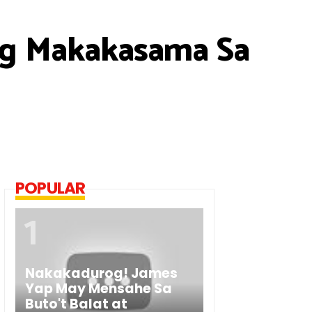
ong Makakasama Sa
POPULAR
Nakakadurog! James
Yap May Mensahe Sa
Buto't Balat at