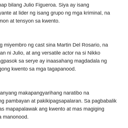
ap bilang Julio Figueroa. Siya ay isang
te at lider ng isang grupo ng mga kriminal, na
mon at tensyon sa kwento.
 miyembro ng cast sina Martin Del Rosario, na
 ni Julio, at ang versatile actor na si Nikko
pagpasok sa serye ay inaasahang magdadala ng
gong kwento sa mga tagapanood.
 kanyang makapangyarihang naratibo na
g pambayan at pakikipagsapalaran. Sa pagbabalik
mas mapapalawak ang kwento at mas magiging
ga manonood.