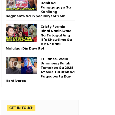
Dahil Sa
Panggagaya Sa
Kanilang
Segments Na Expecially for You!
Cristy Fermin
Hindi Naniniwala
Na Tatagal Ang
It"s Showtime Sa
GMA7 Dahil
Malulugi Din Daw Ito!
Trillanes, Wala
Umanong Balak
Tumakbo Sa 2028
At Mas Tututok Sa
Pagsuporta Kay
Hontiveros
GET IN TOUCH