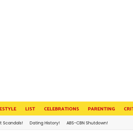
FESTYLE
LIST
CELEBRATIONS
PARENTING
CRI
t Scandals!
Dating History!
ABS-CBN Shutdown!