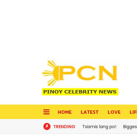
HOME
LATEST
LOVE
LI
TRENDING
Tsismis lang po!
Bigges