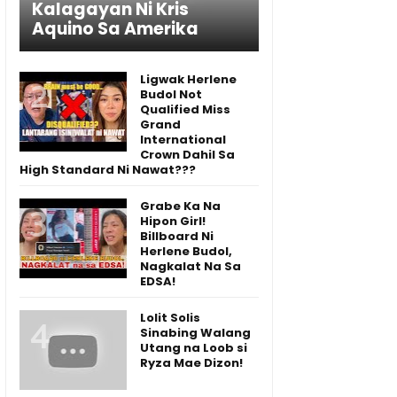
Kalagayan Ni Kris
Aquino Sa Amerika
Ligwak Herlene
Budol Not
Qualified Miss
Grand
International
Crown Dahil Sa
High Standard Ni Nawat???
Grabe Ka Na
Hipon Girl!
Billboard Ni
Herlene Budol,
Nagkalat Na Sa
EDSA!
Lolit Solis
Sinabing Walang
Utang na Loob si
Ryza Mae Dizon!