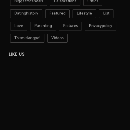
Biggestscandals
Celebrations
Critics
Datinghistory
Featured
Lifestyle
List
Love
Parenting
Pictures
Privacypolicy
Tsismislangpo!
Videos
LIKE US