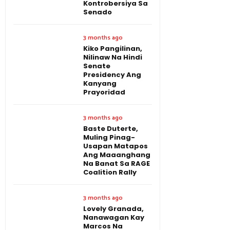
Kontrobersiya Sa
Senado
3 months ago
Kiko Pangilinan,
Nilinaw Na Hindi
Senate
Presidency Ang
Kanyang
Prayoridad
3 months ago
Baste Duterte,
Muling Pinag-
Usapan Matapos
Ang Maaanghang
Na Banat Sa RAGE
Coalition Rally
3 months ago
Lovely Granada,
Nanawagan Kay
Marcos Na