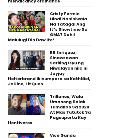
mendicancy ordinance
Cristy Fermin
Hindi Naniniwala
Na Tatagal Ang
It"s Showtime Sa
GMA7 Dahil
Malulugi Din Daw Ito!
RR Enriquez,
Sinawsawan
Sariling Isyu ng
Hiwalayan nila ni
Jayjay
Helterbrand ikinumpara sa KathNiel,
JaDine, LizQuen
Trillanes, Wala
Umanong Balak
Tumakbo Sa 2028
At Mas Tututok Sa
Pagsuporta Kay
Hontiveros
Vice Ganda