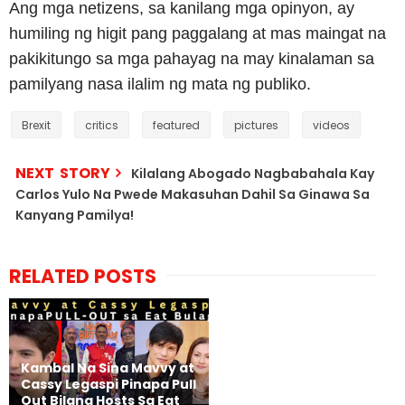
Ang mga netizens, sa kanilang mga opinyon, ay
humiling ng higit pang paggalang at mas maingat na
pakikitungo sa mga pahayag na may kinalaman sa
pamilyang nasa ilalim ng mata ng publiko.
Brexit
critics
featured
pictures
videos
NEXT STORY
Kilalang Abogado Nagbabahala Kay
Carlos Yulo Na Pwede Makasuhan Dahil Sa Ginawa Sa
Kanyang Pamilya!
RELATED POSTS
Kambal Na Sina Mavvy at
Cassy Legaspi Pinapa Pull
Out Bilang Hosts Sa Eat