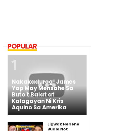
POPULAR
Nakakadurog! James
Yap May Mensahe Sa
Buto't Balat at
Kalagayan Ni Kris
Aquino Sa Amerika
Ligwak Herlene
Budol Not