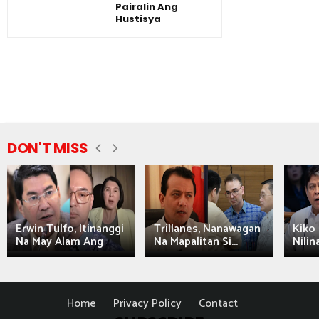
Pairalin Ang
Hustisya
DON'T MISS
Erwin Tulfo, Itinanggi
Trillanes, Nanawagan
Kiko 
Na May Alam Ang
Na Mapalitan Si...
Nilin
Home
Privacy Policy
Contact