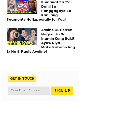
Bumanat Sa TVJ
Dahil Sa
Panggagaya Sa
Kanilang
Segments Na Expecially for You!
Janine Gutierrez
Nagsalita Na
Inamin Kung Bakit
Ayaw Niya
Makatrabaho Ang
Ex Na Si Paulo Avelino!
GET IN TOUCH