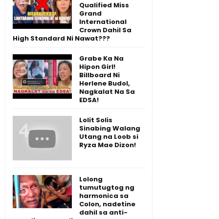
Qualified Miss
Grand
International
Crown Dahil Sa
High Standard Ni Nawat???
Grabe Ka Na
Hipon Girl!
Billboard Ni
Herlene Budol,
Nagkalat Na Sa
EDSA!
Lolit Solis
Sinabing Walang
Utang na Loob si
Ryza Mae Dizon!
Lolong
tumutugtog ng
harmonica sa
Colon, nadetine
dahil sa anti-