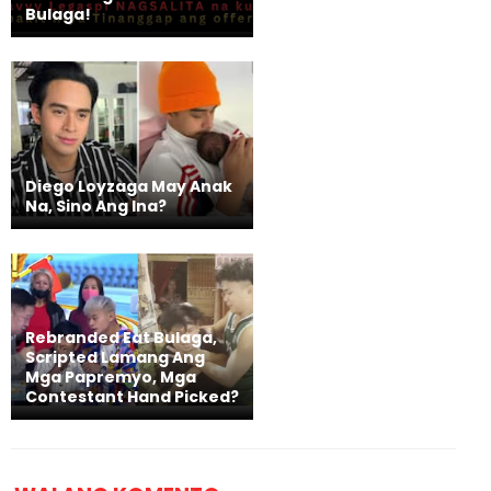
Bulaga!
Diego Loyzaga May Anak
Na, Sino Ang Ina?
Rebranded Eat Bulaga,
Scripted Lamang Ang
Mga Papremyo, Mga
Contestant Hand Picked?