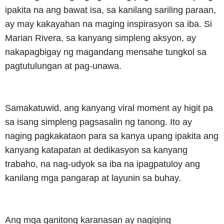
ipakita na ang bawat isa, sa kanilang sariling paraan,
ay may kakayahan na maging inspirasyon sa iba. Si
Marian Rivera, sa kanyang simpleng aksyon, ay
nakapagbigay ng magandang mensahe tungkol sa
pagtutulungan at pag-unawa.
Samakatuwid, ang kanyang viral moment ay higit pa
sa isang simpleng pagsasalin ng tanong. Ito ay
naging pagkakataon para sa kanya upang ipakita ang
kanyang katapatan at dedikasyon sa kanyang
trabaho, na nag-udyok sa iba na ipagpatuloy ang
kanilang mga pangarap at layunin sa buhay.
Ang mga ganitong karanasan ay nagiging