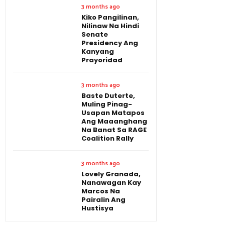
3 months ago
Kiko Pangilinan,
Nilinaw Na Hindi
Senate
Presidency Ang
Kanyang
Prayoridad
3 months ago
Baste Duterte,
Muling Pinag-
Usapan Matapos
Ang Maaanghang
Na Banat Sa RAGE
Coalition Rally
3 months ago
Lovely Granada,
Nanawagan Kay
Marcos Na
Pairalin Ang
Hustisya