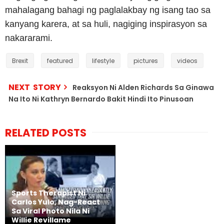
mahalagang bahagi ng paglalakbay ng isang tao sa
kanyang karera, at sa huli, nagiging inspirasyon sa
nakararami.
Brexit
featured
lifestyle
pictures
videos
NEXT STORY
Reaksyon Ni Alden Richards Sa Ginawa
Na Ito Ni Kathryn Bernardo Bakit Hindi Ito Pinusoan
RELATED POSTS
Sports Therapist Ni
Carlos Yulo, Nag-React
Sa Viral Photo Nila Ni
Willie Revillame