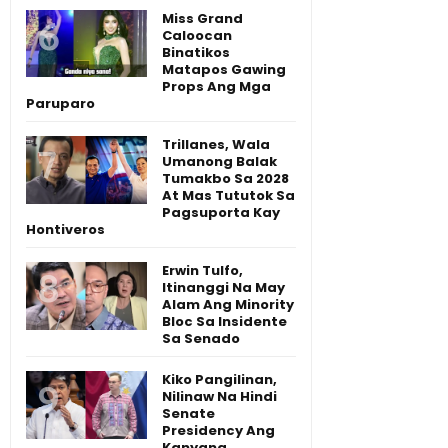
Miss Grand
Caloocan
Binatikos
Matapos Gawing
Props Ang Mga
Paruparo
Trillanes, Wala
Umanong Balak
Tumakbo Sa 2028
At Mas Tututok Sa
Pagsuporta Kay
Hontiveros
Erwin Tulfo,
Itinanggi Na May
Alam Ang Minority
Bloc Sa Insidente
Sa Senado
Kiko Pangilinan,
Nilinaw Na Hindi
Senate
Presidency Ang
Kanyang