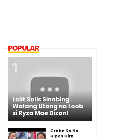
POPULAR
Lolit Solis Sinabing
Walang Utang na Loob
si Ryza Mae Dizon!
Grabe Ka Na
Hipon Girl!