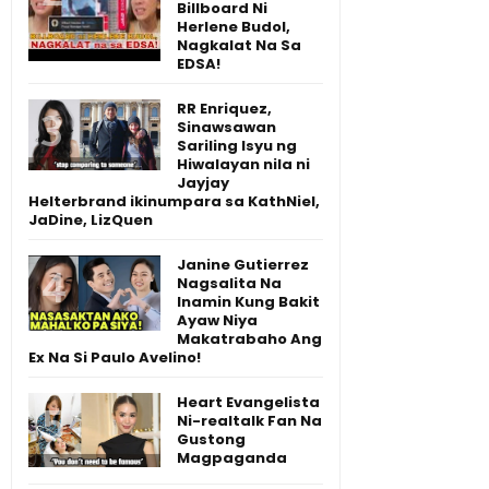
Billboard Ni
Herlene Budol,
Nagkalat Na Sa
EDSA!
RR Enriquez,
Sinawsawan
Sariling Isyu ng
Hiwalayan nila ni
Jayjay
Helterbrand ikinumpara sa KathNiel,
JaDine, LizQuen
Janine Gutierrez
Nagsalita Na
Inamin Kung Bakit
Ayaw Niya
Makatrabaho Ang
Ex Na Si Paulo Avelino!
Heart Evangelista
Ni-realtalk Fan Na
Gustong
Magpaganda