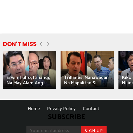
DON'T MISS
Erwin Tulfo, Itinanggi
Trillanes, Nanawagan
Kiko 
Na May Alam Ang
Na Mapalitan Si...
Nilin
Home
Privacy Policy
Contact
SUBSCRIBE