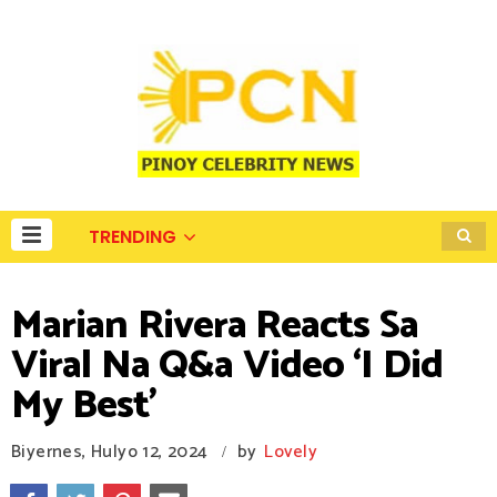
TRENDING
Marian Rivera Reacts Sa
Viral Na Q&a Video ‘I Did
My Best’
Biyernes, Hulyo 12, 2024
by
Lovely
/