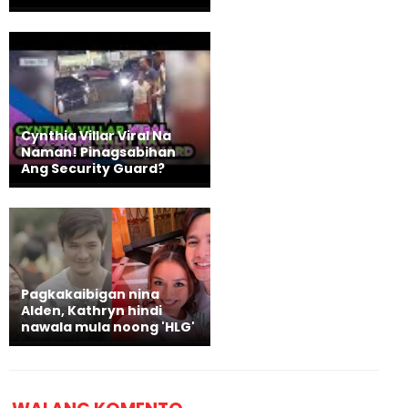
Cynthia Villar Viral Na
Naman! Pinagsabihan
Ang Security Guard?
Pagkakaibigan nina
Alden, Kathryn hindi
nawala mula noong 'HLG'