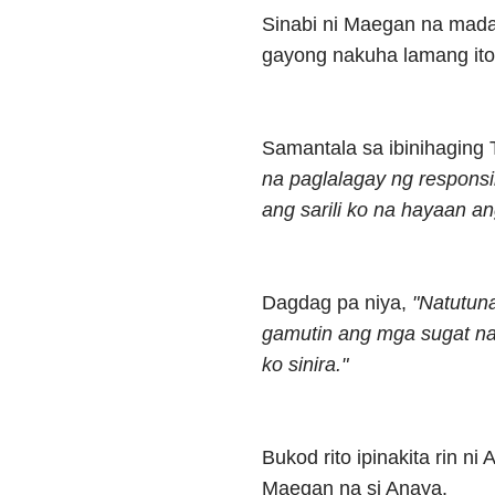
Sinabi ni Maegan na madam
gayong nakuha lamang ito
Samantala sa ibinihaging T
na paglalagay ng responsi
ang sarili ko na hayaan an
Dagdag pa niya,
"Natutuna
gamutin ang mga sugat na 
ko sinira."
Bukod rito ipinakita rin n
Maegan na si Anaya.