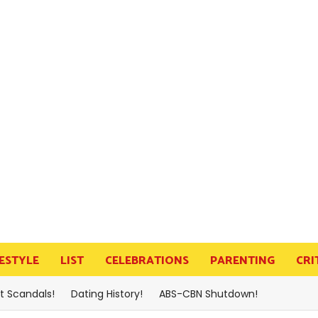
FESTYLE
LIST
CELEBRATIONS
PARENTING
CRI
t Scandals!
Dating History!
ABS-CBN Shutdown!