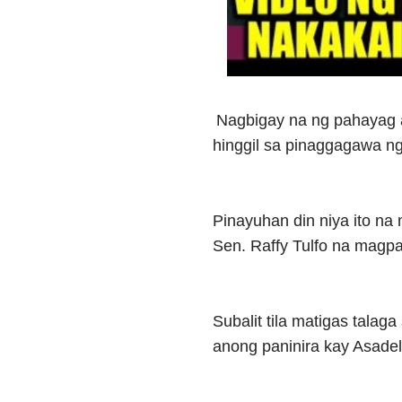
Nagbigay na ng pahayag a
hinggil sa pinaggagawa n
Pinayuhan din niya ito n
Sen. Raffy Tulfo na magpa
Subalit tila matigas talag
anong paninira kay Asadel