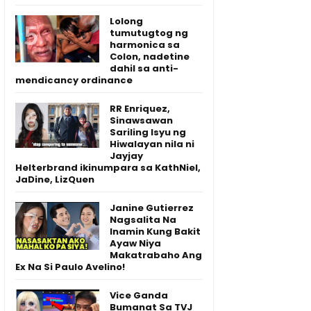
Lolong
tumutugtog ng
harmonica sa
Colon, nadetine
dahil sa anti-
mendicancy ordinance
RR Enriquez,
Sinawsawan
Sariling Isyu ng
Hiwalayan nila ni
Jayjay
Helterbrand ikinumpara sa KathNiel,
JaDine, LizQuen
Janine Gutierrez
Nagsalita Na
Inamin Kung Bakit
Ayaw Niya
Makatrabaho Ang
Ex Na Si Paulo Avelino!
Vice Ganda
Bumanat Sa TVJ