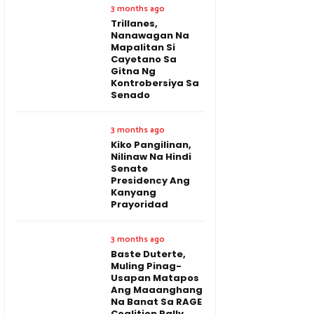
3 months ago
Trillanes,
Nanawagan Na
Mapalitan Si
Cayetano Sa
Gitna Ng
Kontrobersiya Sa
Senado
3 months ago
Kiko Pangilinan,
Nilinaw Na Hindi
Senate
Presidency Ang
Kanyang
Prayoridad
3 months ago
Baste Duterte,
Muling Pinag-
Usapan Matapos
Ang Maaanghang
Na Banat Sa RAGE
Coalition Rally