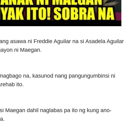
ng asawa ni Freddie Aguilar na si Asadela Aguilar
gayon ni Maegan.
a magbago na, kasunod nang pangungumbinsi ni
rehab ito.
a si Maegan dahil naglabas pa ito ng kung ano-
a.