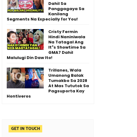
Dahil Sa
Panggagaya Sa
Kanilang
Segments Na Expecially for You!
Cristy Fermin
Hindi Naniniwala
Na Tatagal Ang
It"s Showtime Sa
GMA7 Dahil
Malulugi Din Daw Ito!
Trillanes, Wala
Umanong Balak
Tumakbo Sa 2028
At Mas Tututok Sa
Pagsuporta Kay
Hontiveros
GET IN TOUCH