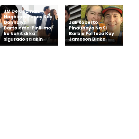
JM De Guzman,
Nagbigay Pugay Kay
Donnalyn
Jak Roberto
Bartolome; Pinili mo
Pinaubaya Na Si
ko kahit di ka
Barbie Forteza Kay
sigurado sa akin
Jameson Blake