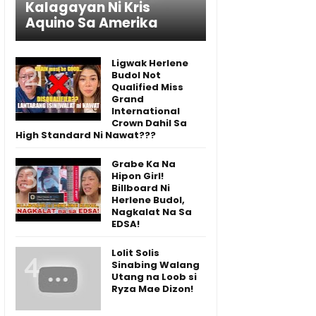
Kalagayan Ni Kris
Aquino Sa Amerika
Ligwak Herlene
Budol Not
Qualified Miss
Grand
International
Crown Dahil Sa
High Standard Ni Nawat???
Grabe Ka Na
Hipon Girl!
Billboard Ni
Herlene Budol,
Nagkalat Na Sa
EDSA!
Lolit Solis
Sinabing Walang
Utang na Loob si
Ryza Mae Dizon!