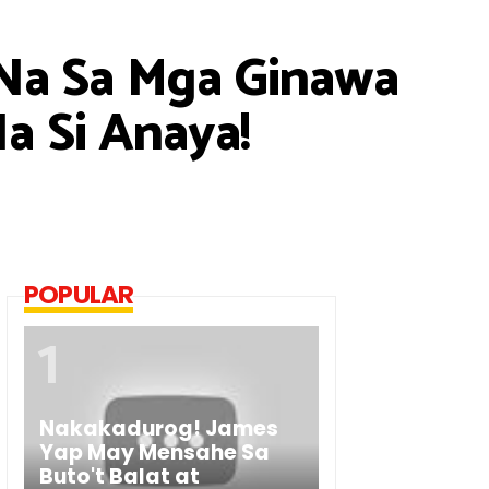
 Na Sa Mga Ginawa
a Si Anaya!
POPULAR
Nakakadurog! James
Yap May Mensahe Sa
Buto't Balat at