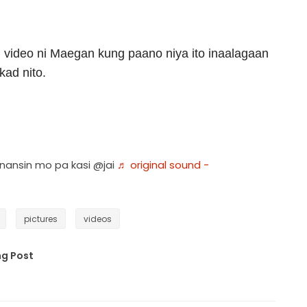
g video ni Maegan kung paano niya ito inaalagaan
ad nito.
nansin mo pa kasi @jai
♬ original sound -
pictures
videos
g Post