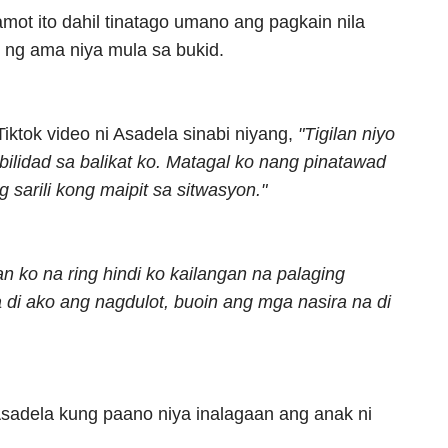
ot ito dahil tinatago umano ang pagkain nila
 ng ama niya mula sa bukid.
iktok video ni Asadela sinabi niyang,
"Tigilan niyo
bilidad sa balikat ko. Matagal ko nang pinatawad
g sarili kong maipit sa sitwasyon."
n ko na ring hindi ko kailangan na palaging
di ako ang nagdulot, buoin ang mga nasira na di
i Asadela kung paano niya inalagaan ang anak ni