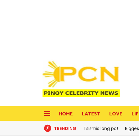
HOME
LATEST
LOVE
LI
TRENDING
Tsismis lang po!
Bigges