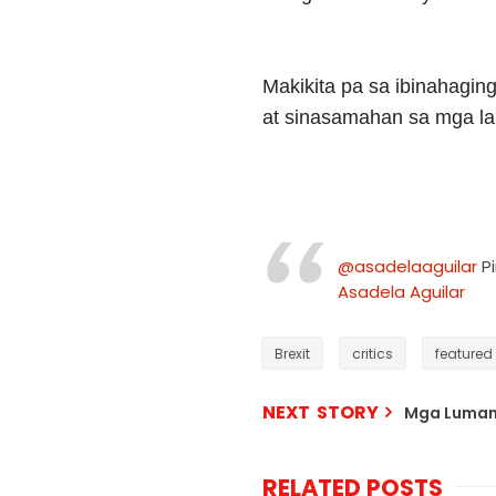
Makikita pa sa ibinahagin
at sinasamahan sa mga lak
@asadelaaguilar
Pi
Asadela Aguilar
Brexit
critics
featured
NEXT STORY
Mga Luman
RELATED POSTS