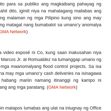
ilito para sa publiko ang magkaibang pahayag ng
hil dito, iginiit niya na mahalagang mailabas ang
ang malaman ng mga Pilipino kung sino ang may
ng matagal nang bumabalot sa umano’y anomalya
GMA Network
)
 video exposé ni Co, kung saan inakusahan niya
d Marcos Jr. at Romualdez na tumanggap umano ng
mga maanomalyang flood control projects. Sa isa
o na may mga umano’y cash deliveries na isinagawa
 habang mariin namang itinanggi ng kampo ni
ang ang mga paratang. (
GMA Network
)
in matapos lumabas ang ulat na iniugnay ng Office