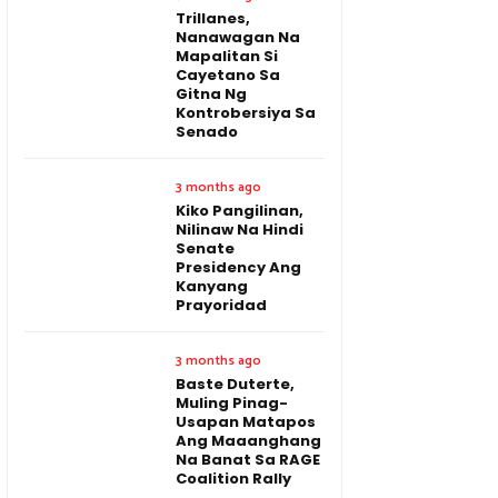
Trillanes,
Nanawagan Na
Mapalitan Si
Cayetano Sa
Gitna Ng
Kontrobersiya Sa
Senado
3 months ago
Kiko Pangilinan,
Nilinaw Na Hindi
Senate
Presidency Ang
Kanyang
Prayoridad
3 months ago
Baste Duterte,
Muling Pinag-
Usapan Matapos
Ang Maaanghang
Na Banat Sa RAGE
Coalition Rally