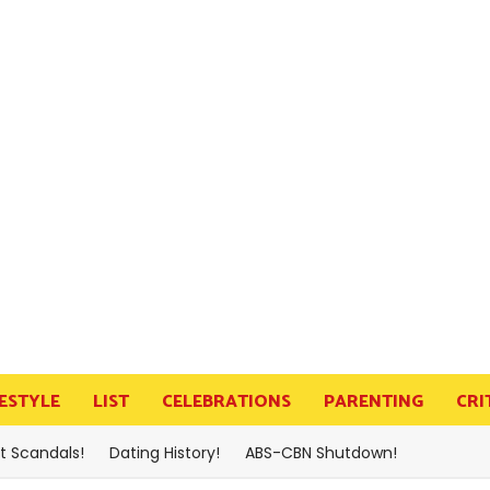
FESTYLE
LIST
CELEBRATIONS
PARENTING
CRI
t Scandals!
Dating History!
ABS-CBN Shutdown!