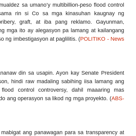
aldez sa umano’y multibillion-peso flood control
asama rin si Co sa mga kinasuhan kaugnay ng
ribery, graft, at iba pang reklamo. Gayunman,
ng mga ito ay alegasyon pa lamang at kailangang
ng imbestigasyon at paglilitis. (
POLITIKO - News
nanaw din sa usapin. Ayon kay Senate President
on, hindi raw madaling sabihing iisa lamang ang
 flood control controversy, dahil maaaring mas
o ang operasyon sa likod ng mga proyekto. (
ABS-
g mabigat ang panawagan para sa transparency at