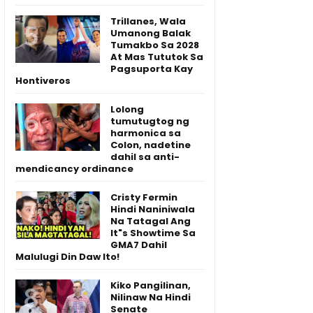
Trillanes, Wala
Umanong Balak
Tumakbo Sa 2028
At Mas Tututok Sa
Pagsuporta Kay
Hontiveros
Lolong
tumutugtog ng
harmonica sa
Colon, nadetine
dahil sa anti-
mendicancy ordinance
Cristy Fermin
Hindi Naniniwala
Na Tatagal Ang
It"s Showtime Sa
GMA7 Dahil
Malulugi Din Daw Ito!
Kiko Pangilinan,
Nilinaw Na Hindi
Senate