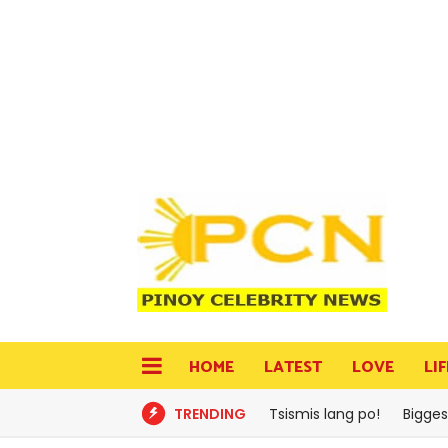
HOME
LATEST
LOVE
LI
TRENDING
Tsismis lang po!
Bigges