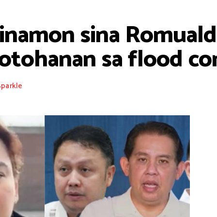
hinamon sina Romualde
otohanan sa flood con
Sparkle