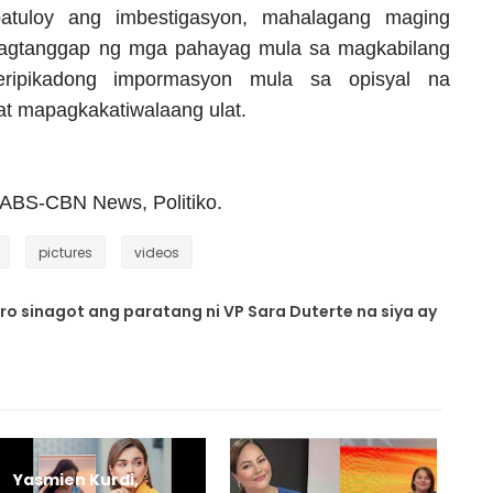
 patuloy ang imbestigasyon, mahalagang maging
pagtanggap ng mga pahayag mula sa magkabilang
ripikadong impormasyon mula sa opisyal na
at mapagkakatiwalaang ulat.
BS-CBN News, Politiko.
pictures
videos
ro sinagot ang paratang ni VP Sara Duterte na siya ay
Yasmien Kurdi,