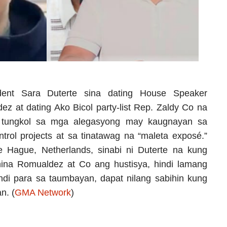
dent Sara Duterte sina dating House Speaker
z at dating Ako Bicol party-list Rep. Zaldy Co na
 tungkol sa mga alegasyong may kaugnayan sa
ntrol projects at sa tinatawag na “maleta exposé.”
Hague, Netherlands, sinabi ni Duterte na kung
na Romualdez at Co ang hustisya, hindi lamang
undi para sa taumbayan, dapat nilang sabihin kung
n. (
GMA Network
)