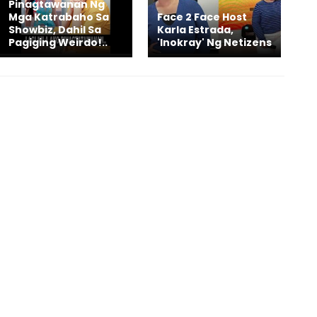
Pinagtawanan Ng
Mga Katrabaho Sa
Face 2 Face Host
Showbiz, Dahil Sa
Karla Estrada,
Pagiging Weirdo!..
'Inokray' Ng Netizens