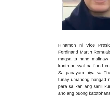
Hinamon ni Vice Presi
Ferdinand Martin Romualde
magsalita nang malinaw
kontrobersyal na flood co
Sa panayam niya sa The 
tunay umanong hangad ni
para sa kanilang sarili k
ano ang buong katotohana