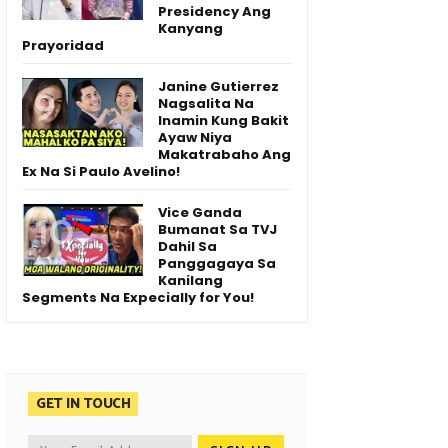
Presidency Ang
Kanyang
Prayoridad
Janine Gutierrez
Nagsalita Na
Inamin Kung Bakit
Ayaw Niya
Makatrabaho Ang
Ex Na Si Paulo Avelino!
Vice Ganda
Bumanat Sa TVJ
Dahil Sa
Panggagaya Sa
Kanilang
Segments Na Expecially for You!
GET IN TOUCH