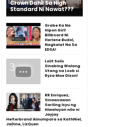
Crown Dahil Sa High
Standard Ni Nawat???
Grabe Ka Na
Hipon Girl!
Billboard Ni
Herlene Budol,
Nagkalat Na Sa
EDSA!
Lolit Solis
Sinabing Walang
Utang na Loob si
Ryza Mae Dizon!
RR Enriquez,
Sinawsawan
Sariling Isyu ng
Hiwalayan nila ni
Jayjay
Helterbrand ikinumpara sa KathNiel,
JaDine, LizQuen