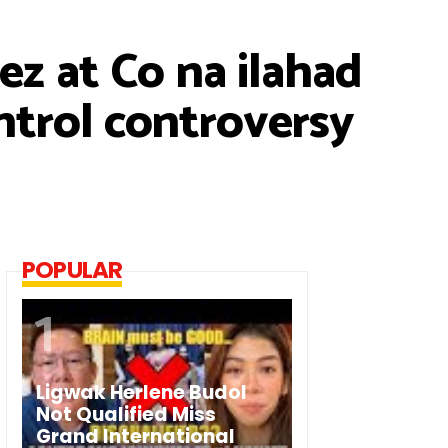
z at Co na ilahad
trol controversy
POPULAR
Ligwak Herlene Budol
Not Qualified Miss
Grand International