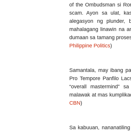
of the Ombudsman si Romu
scam. Ayon sa ulat, k
alegasyon ng plunder, b
mahalagang linawin na a
dumaan sa tamang proseso 
Philippine Politics
)
Samantala, may ibang pa
Pro Tempore Panfilo Lacs
“overall mastermind” sa
malawak at mas kumplikad
CBN
)
Sa kabuuan, nananatilin