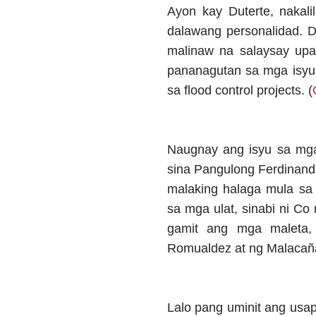
Ayon kay Duterte, nakal
dalawang personalidad. Da
malinaw na salaysay up
pananagutan sa mga isyu
sa flood control projects. (
Naugnay ang isyu sa mga
sina Pangulong Ferdinan
malaking halaga mula sa 
sa mga ulat, sinabi ni C
gamit ang mga maleta,
Romualdez at ng Malacañ
Lalo pang uminit ang usap