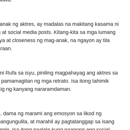
 anak ng aktres, ay madalas na makitang kasama ni
at social media posts. Kitang-kita sa mga lumang
ya at closeness ng mag-anak, na ngayon ay tila
raan.
ni Rufa sa isyu, piniling magpahayag ang aktres sa
 pamamagitan ng mga retrato. Isa itong tahimik
tig ng kanyang nararamdaman.
i, dama ng marami ang emosyon sa likod ng
angungulila, at marahil ay pagtatanggap sa isang
apin. Isa itong paalala kung paanong ang social