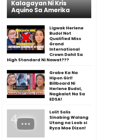
Kalagayan Ni Kris
Aquino Sa Amerika
Ligwak Herlene
Budol Not
Qualified Miss
Grand
International
Crown Dahil Sa
High Standard Ni Nawat???
Grabe Ka Na
Hipon Girl!
Billboard Ni
Herlene Budol,
Nagkalat Na Sa
EDSA!
Lolit Solis
Sinabing Walang
Utang na Loob si
Ryza Mae Dizon!