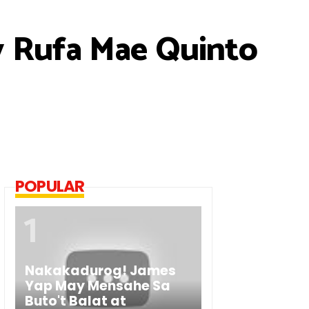
y Rufa Mae Quinto
POPULAR
Nakakadurog! James
Yap May Mensahe Sa
Buto't Balat at