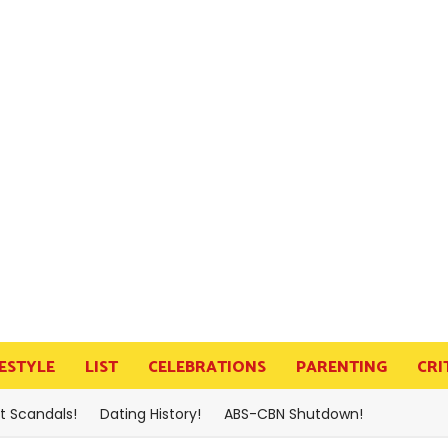
FESTYLE
LIST
CELEBRATIONS
PARENTING
CRI
t Scandals!
Dating History!
ABS-CBN Shutdown!