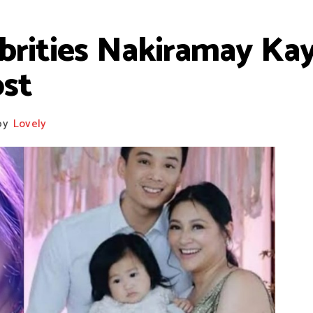
ebrities Nakiramay Ka
st
by
Lovely