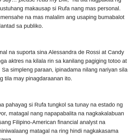
gustuhang makausap si Rufa nang mas personal.
g mensahe na mas malalim ang usaping bumabalot
lantad sa publiko.
al na suporta sina Alessandra de Rossi at Candy
 aktres na kilala rin sa kanilang pagiging totoo at
. Sa simpleng paraan, ipinadama nilang nariyan sila
 tila may pinagdaraanan ito.
a pahayag si Rufa tungkol sa tunay na estado ng
vor, matagal nang napapabalita na nagkakalabuan
sang Filipino-American financial analyst na
niniwalaang matagal na ring hindi nagkakasama
sawa.