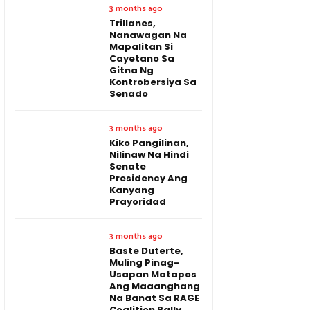
3 months ago
Trillanes,
Nanawagan Na
Mapalitan Si
Cayetano Sa
Gitna Ng
Kontrobersiya Sa
Senado
3 months ago
Kiko Pangilinan,
Nilinaw Na Hindi
Senate
Presidency Ang
Kanyang
Prayoridad
3 months ago
Baste Duterte,
Muling Pinag-
Usapan Matapos
Ang Maaanghang
Na Banat Sa RAGE
Coalition Rally