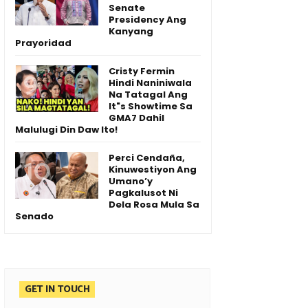
Senate
Presidency Ang
Kanyang
Prayoridad
Cristy Fermin
Hindi Naniniwala
Na Tatagal Ang
It"s Showtime Sa
GMA7 Dahil
Malulugi Din Daw Ito!
Perci Cendaña,
Kinuwestiyon Ang
Umano’y
Pagkalusot Ni
Dela Rosa Mula Sa
Senado
GET IN TOUCH