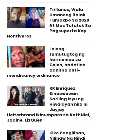
Trillanes, Wala
Umanong Balak
Tumakbo Sa 2028
At Mas Tututok Sa
Pagsuporta Kay
Hontiveros
Lolong
tumutugtog ng
harmonica sa
Colon, nadetine
dahil sa anti-
mendicancy ordinance
RR Enriquez,
Sinawsawan
Sariling Isyu ng
Hiwalayan nila ni
Jayjay
Helterbrand ikinumpara sa KathNiel,
JaDine, LizQuen
Kiko Pangilinan,
Nilinaw Na Hindi