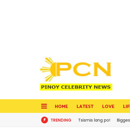
HOME
LATEST
LOVE
LI
TRENDING
Tsismis lang po!
Bigges