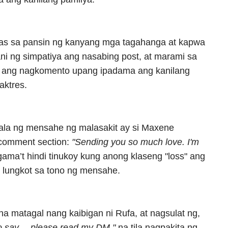
as sa pansin ng kanyang mga tagahanga at kapwa
ani ng simpatiya ang nasabing post, at marami sa
d ang nagkomento upang ipadama ang kanilang
aktres.
la ng mensahe ng malasakit ay si Maxene
comment section:
"Sending you so much love. I'm
ama’t hindi tinukoy kung anong klaseng "loss" ang
 lungkot sa tono ng mensahe.
 matagal nang kaibigan ni Rufa, at nagsulat ng,
to say… please read my DM,"
na tila nagpakita ng