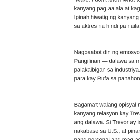
kanyang pag-aalala at ka
Ipinahihiwatig ng kanyan
sa aktres na hindi pa naila
Nagpaabot din ng emosyon
Pangilinan — dalawa sa mga
palakaibigan sa industriya
para kay Rufa sa panahong
Bagama’t walang opisyal n
kanyang relasyon kay Tre
ang dalawa. Si Trevor ay i
nakabase sa U.S., at pina
nang personal ang mag-a