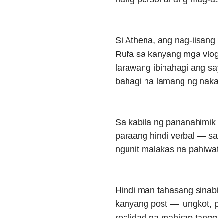
Si Athena, ang nag-iisang
Rufa sa kanyang mga vlog 
larawang ibinahagi ang sa
bahagi na lamang ng naka
Sa kabila ng pananahimik 
paraang hindi verbal — sa
ngunit malakas na pahiwa
Hindi man tahasang sinab
kanyang post — lungkot, p
realidad na mahirap tangg