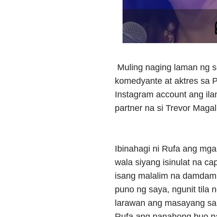
Muling naging laman ng so
komedyante at aktres sa P
Instagram account ang ila
partner na si Trevor Magal
Ibinahagi ni Rufa ang mg
wala siyang isinulat na c
isang malalim na damdami
puno ng saya, ngunit tila 
larawan ang masayang san
Rufa ang panahong buo pa