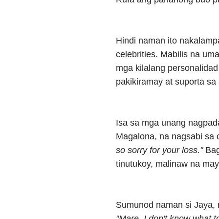
Hindi naman ito nakalamp
celebrities. Mabilis na um
mga kilalang personalida
pakikiramay at suporta sa 
Isa sa mga unang nagpada
Magalona, na nagsabi sa 
so sorry for your loss."
Bag
tinutukoy, malinaw na may
Sumunod naman si Jaya, na
"Mare, I don't know what 