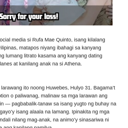
cial media si Rufa Mae Quinto, isang kilalang
ilipinas, matapos niyang ibahagi sa kanyang
ng lumang litrato kasama ang kanyang dating
lanes at kanilang anak na si Athena.
a larawang ito noong Huwebes, Hulyo 31. Bagama’t
aption o paliwanag, malinaw sa mga larawan ang
n — pagbabalik-tanaw sa isang yugto ng buhay na
ngayo’y isang alaala na lamang. Ipinakita ng mga
dali nilang mag-anak, na animo’y sinasariwa ni
 ang kanilang pamilya.