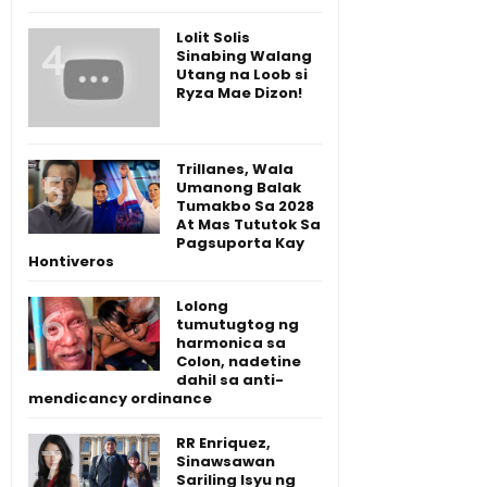
Lolit Solis
Sinabing Walang
Utang na Loob si
Ryza Mae Dizon!
Trillanes, Wala
Umanong Balak
Tumakbo Sa 2028
At Mas Tututok Sa
Pagsuporta Kay
Hontiveros
Lolong
tumutugtog ng
harmonica sa
Colon, nadetine
dahil sa anti-
mendicancy ordinance
RR Enriquez,
Sinawsawan
Sariling Isyu ng