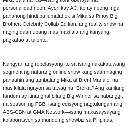
Mika Salamanca—isang kontrobersyal na
personalidad noon. Ayon kay AC, ito ay noong mga
panahong hindi pa lumalahok si Mika sa Pinoy Big
Brother: Celebrity Collab Edition, ang reality show na
naging daan upang mas makilala ang kanyang
pagkatao at talento.
Nangyari ang rebelasyong ito sa isang nakakatuwang
segment ng naturang online show kung saan naging
panauhin ang tambalang Mika at Brent Manalo, na
mas kilala ngayon sa tawag na “BreKa.” Ang kanilang
tandem ay itinanghal bilang Big Winner sa nabanggit
na season ng PBB, isang edisyong nagtulungan ang
ABS-CBN at GMA Network—isang makasaysayang
kolaborasyon sa mundo ng showbiz sa Pilipinas.