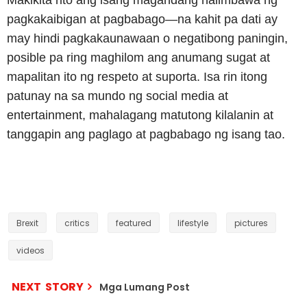
Makikita rito ang isang magandang halimbawa ng
pagkakaibigan at pagbabago—na kahit pa dati ay
may hindi pagkakaunawaan o negatibong paningin,
posible pa ring maghilom ang anumang sugat at
mapalitan ito ng respeto at suporta. Isa rin itong
patunay na sa mundo ng social media at
entertainment, mahalagang matutong kilalanin at
tanggapin ang paglago at pagbabago ng isang tao.
Brexit
critics
featured
lifestyle
pictures
videos
NEXT STORY
Mga Lumang Post