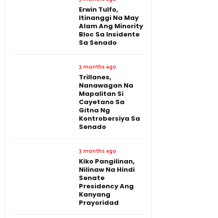
Erwin Tulfo,
Itinanggi Na May
Alam Ang Minority
Bloc Sa Insidente
Sa Senado
3 months ago
Trillanes,
Nanawagan Na
Mapalitan Si
Cayetano Sa
Gitna Ng
Kontrobersiya Sa
Senado
3 months ago
Kiko Pangilinan,
Nilinaw Na Hindi
Senate
Presidency Ang
Kanyang
Prayoridad