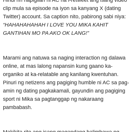
Hindi rin napigilan ni AC na i-retweet ang isang video
clip mula sa episode na iyon sa kanyang X (dating
Twitter) account. Sa caption nito, pabirong sabi niya:
“HAHAHAHAHAH I LOVE YOU MIKA KAHIT
GANTIHAN MO PA AKO OK LANG!”
Marami ang natuwa sa naging interaction ng dalawa
online, at mas lalong napansin kung gaano ka-
organiko at ka-relatable ang kanilang kwentuhan.
Pinuri ng netizens ang pagiging humble ni AC sa pag-
amin ng dating pagkakamali, gayundin ang pagiging
sport ni Mika sa pagtanggap ng nakaraang
pambabash.