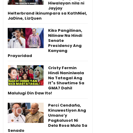
Hiwalayan nila ni
Jayjay
Helterbrand ikinumpara sa KathNiel,
JaDine, LizQuen
Kiko Pangilinan,
Nilinaw Na Hindi
Senate
Presidency Ang
Kanyang
Prayoridad
Cristy Fermin
Hindi Naniniwala
Na Tatagal Ang
It"s Showtime Sa
GMA7 Dahil
Malulugi Din Daw Ito!
Perci Cendaña,
Kinuwestiyon Ang
Umano’y
Pagkalusot Ni
Dela Rosa Mula Sa
Senado