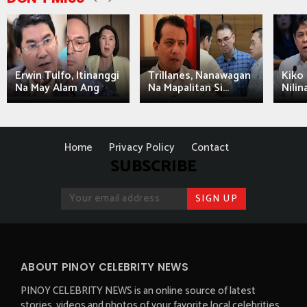
Erwin Tulfo, Itinanggi
Trillanes, Nanawagan
Kiko 
Na May Alam Ang
Na Mapalitan Si...
Nilin
Home
Privacy Policy
Contact
SUBSCRIBE
ABOUT PINOY CELEBRITY NEWS
PINOY CELEBRITY NEWS is an online source of latest
stories, videos and photos of your favorite local celebrities.