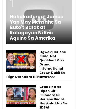
Nakakadurog! James
Yap May Mensahe Sa
Buto't Balat at
Kalagayan Ni Kris
Aquino Sa Amerika
Ligwak Herlene
Budol Not
Qualified Miss
Grand
International
Crown Dahil Sa
High Standard Ni Nawat???
Grabe Ka Na
Hipon Girl!
Billboard Ni
Herlene Budol,
Nagkalat Na Sa
EDSA!