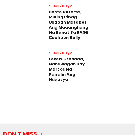
3 months ago
Baste Duterte,
Muling Pinag-
Usapan Matapos
Ang Maaanghang
Na Banat Sa RAGE
Coalition Rally
3 months ago
Lovely Granada,
Nanawagan Kay
Marcos Na
Pairalin Ang
Hustisya
DON'T MISS