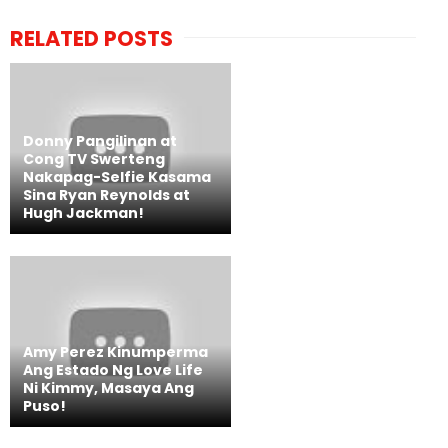
RELATED POSTS
Donny Pangilinan at
Cong TV Swerteng
Nakapag-Selfie Kasama
Sina Ryan Reynolds at
Hugh Jackman!
Amy Perez Kinumperma
Ang Estado Ng Love Life
Ni Kimmy, Masaya Ang
Puso!