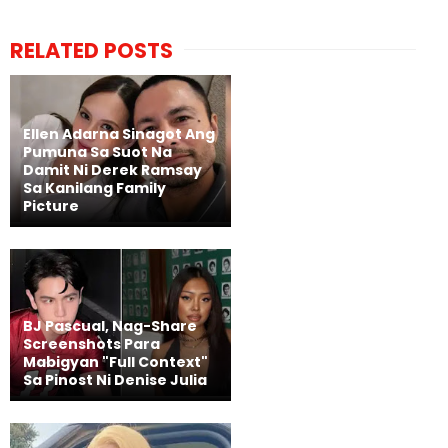
RELATED POSTS
Ellen Adarna Sinagot Ang
Pumuna Sa Suot Na
Damit Ni Derek Ramsay
Sa Kanilang Family
Picture
BJ Pascual, Nag-Share
Screenshots Para
Mabigyan "Full Context"
Sa Pinost Ni Denise Julia