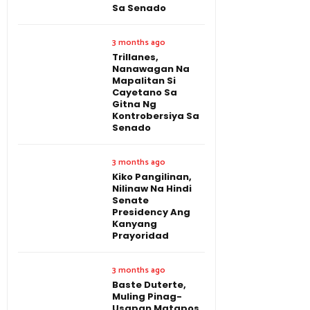
Sa Senado
3 months ago
Trillanes,
Nanawagan Na
Mapalitan Si
Cayetano Sa
Gitna Ng
Kontrobersiya Sa
Senado
3 months ago
Kiko Pangilinan,
Nilinaw Na Hindi
Senate
Presidency Ang
Kanyang
Prayoridad
3 months ago
Baste Duterte,
Muling Pinag-
Usapan Matapos