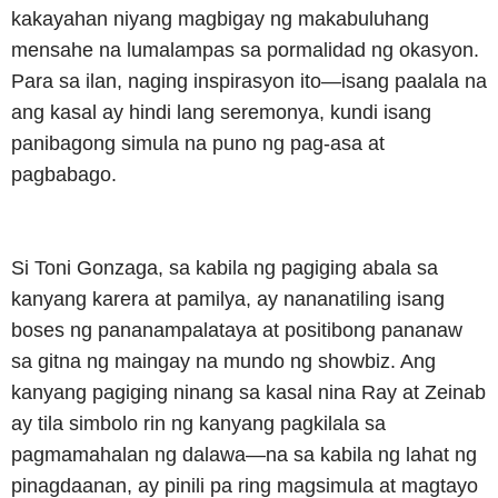
kakayahan niyang magbigay ng makabuluhang
mensahe na lumalampas sa pormalidad ng okasyon.
Para sa ilan, naging inspirasyon ito—isang paalala na
ang kasal ay hindi lang seremonya, kundi isang
panibagong simula na puno ng pag-asa at
pagbabago.
Si Toni Gonzaga, sa kabila ng pagiging abala sa
kanyang karera at pamilya, ay nananatiling isang
boses ng pananampalataya at positibong pananaw
sa gitna ng maingay na mundo ng showbiz. Ang
kanyang pagiging ninang sa kasal nina Ray at Zeinab
ay tila simbolo rin ng kanyang pagkilala sa
pagmamahalan ng dalawa—na sa kabila ng lahat ng
pinagdaanan, ay pinili pa ring magsimula at magtayo