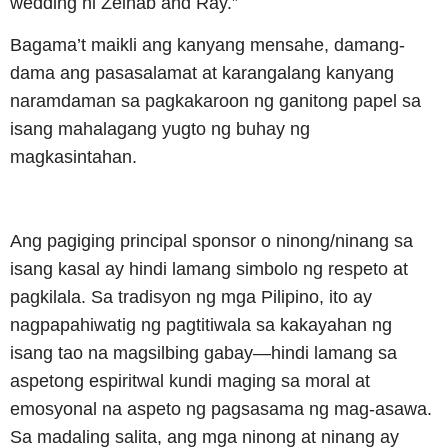
wedding ni Zeinab and Ray.”
Bagama’t maikli ang kanyang mensahe, damang-
dama ang pasasalamat at karangalang kanyang
naramdaman sa pagkakaroon ng ganitong papel sa
isang mahalagang yugto ng buhay ng
magkasintahan.
Ang pagiging principal sponsor o ninong/ninang sa
isang kasal ay hindi lamang simbolo ng respeto at
pagkilala. Sa tradisyon ng mga Pilipino, ito ay
nagpapahiwatig ng pagtitiwala sa kakayahan ng
isang tao na magsilbing gabay—hindi lamang sa
aspetong espiritwal kundi maging sa moral at
emosyonal na aspeto ng pagsasama ng mag-asawa.
Sa madaling salita, ang mga ninong at ninang ay