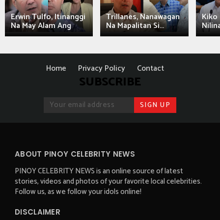
Erwin Tulfo, Itinanggi
Trillanes, Nanawagan
Kiko 
Na May Alam Ang
Na Mapalitan Si...
Nilin
Home
Privacy Policy
Contact
SUBSCRIBE
ABOUT PINOY CELEBRITY NEWS
PINOY CELEBRITY NEWS is an online source of latest
stories, videos and photos of your favorite local celebrities.
Follow us, as we follow your idols online!
DISCLAIMER