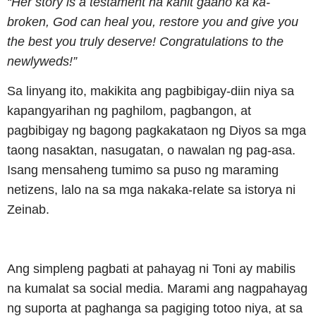
“Her story is a testament na kahit gaano ka ka-
broken, God can heal you, restore you and give you
the best you truly deserve! Congratulations to the
newlyweds!”
Sa linyang ito, makikita ang pagbibigay-diin niya sa
kapangyarihan ng paghilom, pagbangon, at
pagbibigay ng bagong pagkakataon ng Diyos sa mga
taong nasaktan, nasugatan, o nawalan ng pag-asa.
Isang mensaheng tumimo sa puso ng maraming
netizens, lalo na sa mga nakaka-relate sa istorya ni
Zeinab.
Ang simpleng pagbati at pahayag ni Toni ay mabilis
na kumalat sa social media. Marami ang nagpahayag
ng suporta at paghanga sa pagiging totoo niya, at sa