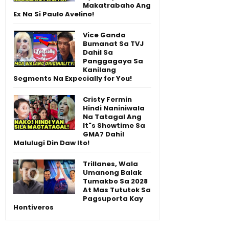
Makatrabaho Ang
Ex Na Si Paulo Avelino!
Vice Ganda
Bumanat Sa TVJ
Dahil Sa
Panggagaya Sa
Kanilang
Segments Na Expecially for You!
Cristy Fermin
Hindi Naniniwala
Na Tatagal Ang
It"s Showtime Sa
GMA7 Dahil
Malulugi Din Daw Ito!
Trillanes, Wala
Umanong Balak
Tumakbo Sa 2028
At Mas Tututok Sa
Pagsuporta Kay
Hontiveros