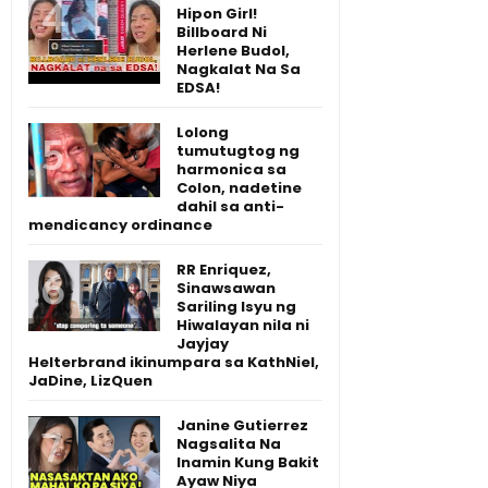
Hipon Girl!
Billboard Ni
Herlene Budol,
Nagkalat Na Sa
EDSA!
Lolong
tumutugtog ng
harmonica sa
Colon, nadetine
dahil sa anti-
mendicancy ordinance
RR Enriquez,
Sinawsawan
Sariling Isyu ng
Hiwalayan nila ni
Jayjay
Helterbrand ikinumpara sa KathNiel,
JaDine, LizQuen
Janine Gutierrez
Nagsalita Na
Inamin Kung Bakit
Ayaw Niya