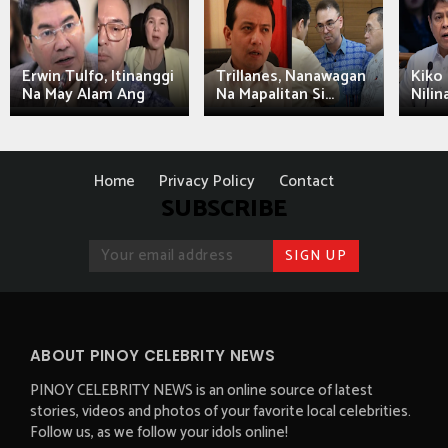
Erwin Tulfo, Itinanggi
Trillanes, Nanawagan
Kiko 
Na May Alam Ang
Na Mapalitan Si...
Nilin
Home
Privacy Policy
Contact
SUBSCRIBE
ABOUT PINOY CELEBRITY NEWS
PINOY CELEBRITY NEWS is an online source of latest
stories, videos and photos of your favorite local celebrities.
Follow us, as we follow your idols online!