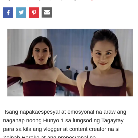
Isang napakaespesyal at emosyonal na araw ang
naganap noong Hunyo 1 sa lungsod ng Tagaytay
para sa kilalang vlogger at content creator na si
Zeinab Harake at ang propesyonal na