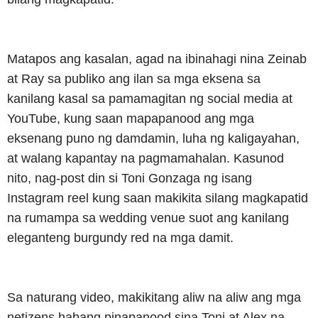
Matapos ang kasalan, agad na ibinahagi nina Zeinab
at Ray sa publiko ang ilan sa mga eksena sa
kanilang kasal sa pamamagitan ng social media at
YouTube, kung saan mapapanood ang mga
eksenang puno ng damdamin, luha ng kaligayahan,
at walang kapantay na pagmamahalan. Kasunod
nito, nag-post din si Toni Gonzaga ng isang
Instagram reel kung saan makikita silang magkapatid
na rumampa sa wedding venue suot ang kanilang
eleganteng burgundy red na mga damit.
Sa naturang video, makikitang aliw na aliw ang mga
netizens habang pinapanood sina Toni at Alex na