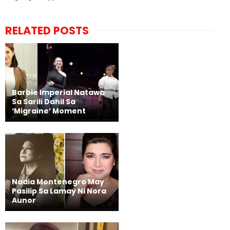
RELATED POSTS
Barbie Imperial Natawa
Sa Sarili Dahil Sa
‘Migraine’ Moment
Nadia Montenegro May
Pasilip Sa Lamay Ni Nora
Aunor