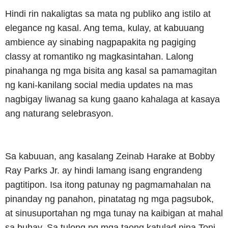
Hindi rin nakaligtas sa mata ng publiko ang istilo at
elegance ng kasal. Ang tema, kulay, at kabuuang
ambience ay sinabing nagpapakita ng pagiging
classy at romantiko ng magkasintahan. Lalong
pinahanga ng mga bisita ang kasal sa pamamagitan
ng kani-kanilang social media updates na mas
nagbigay liwanag sa kung gaano kahalaga at kasaya
ang naturang selebrasyon.
Sa kabuuan, ang kasalang Zeinab Harake at Bobby
Ray Parks Jr. ay hindi lamang isang engrandeng
pagtitipon. Isa itong patunay ng pagmamahalan na
pinanday ng panahon, pinatatag ng mga pagsubok,
at sinusuportahan ng mga tunay na kaibigan at mahal
sa buhay. Sa tulong ng mga taong katulad nina Toni