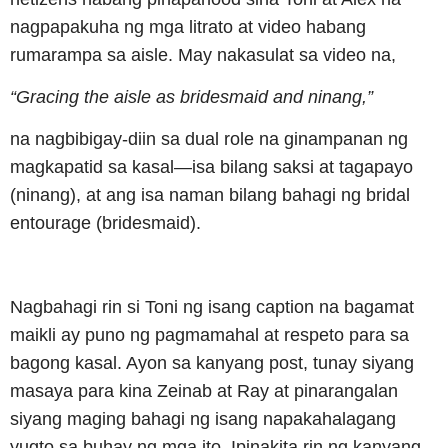
nagpapakuha ng mga litrato at video habang
rumarampa sa aisle. May nakasulat sa video na,
“Gracing the aisle as bridesmaid and ninang,”
na nagbibigay-diin sa dual role na ginampanan ng
magkapatid sa kasal—isa bilang saksi at tagapayo
(ninang), at ang isa naman bilang bahagi ng bridal
entourage (bridesmaid).
Nagbahagi rin si Toni ng isang caption na bagamat
maikli ay puno ng pagmamahal at respeto para sa
bagong kasal. Ayon sa kanyang post, tunay siyang
masaya para kina Zeinab at Ray at pinarangalan
siyang maging bahagi ng isang napakahalagang
yugto sa buhay ng mga ito. Ipinakita rin ng kanyang