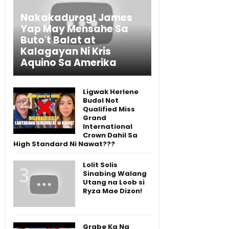
Nakakadurog! James
Yap May Mensahe Sa
Buto't Balat at
Kalagayan Ni Kris
Aquino Sa Amerika
Ligwak Herlene
Budol Not
Qualified Miss
Grand
International
Crown Dahil Sa
High Standard Ni Nawat???
Lolit Solis
Sinabing Walang
Utang na Loob si
Ryza Mae Dizon!
Grabe Ka Na