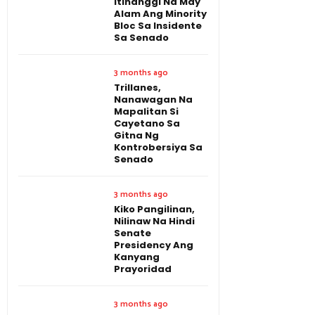
Itinanggi Na May
Alam Ang Minority
Bloc Sa Insidente
Sa Senado
3 months ago
Trillanes,
Nanawagan Na
Mapalitan Si
Cayetano Sa
Gitna Ng
Kontrobersiya Sa
Senado
3 months ago
Kiko Pangilinan,
Nilinaw Na Hindi
Senate
Presidency Ang
Kanyang
Prayoridad
3 months ago