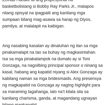
basketbolistang si Bobby Ray Parks Jr., matapos
nilang opisyal na ipagpalit ang kanilang mga
sumpaan bilang mag-asawa sa harap ng Diyos,
pamilya, at malalapit na kaibigan.
Ang nasabing kasalan ay dinaluhan ng ilan sa mga
pinakamalapit na tao sa buhay ng magkasintahan.
Isa sa mga pinakatampok na dumalo ay si Toni
Gonzaga, na nagsilbing principal sponsor o ninang sa
kasal, habang ang kapatid niyang si Alex Gonzaga ay
kabilang naman sa mga bridesmaids. Ang presensya
ng magkapatid na Gonzaga ay naging highlight para
sa maraming tagahanga, lalo na’t kilala sila sa
kanilang charisma, ganda, at magandang ugnayan
bilang magkapatid.