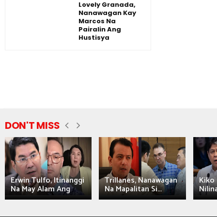
Lovely Granada,
Nanawagan Kay
Marcos Na
Pairalin Ang
Hustisya
DON'T MISS
Erwin Tulfo, Itinanggi
Trillanes, Nanawagan
Kiko 
Na May Alam Ang
Na Mapalitan Si...
Nilin