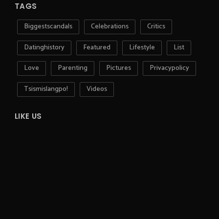
TAGS
Biggestscandals
Celebrations
Critics
Datinghistory
Featured
Lifestyle
List
Love
Parenting
Pictures
Privacypolicy
Tsismislangpo!
Videos
LIKE US