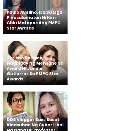
Paulo Avelino, Isa Sa Mga
Pinasalamatan Ni Kim
Chiu Matapos Ang PMPC
Star Awards
Jericho Rosales,
Nagbigay Ng Mensahe Sa
Award Ni Janine
Gutierrez Sa PMPC Star
Awards
DDS Vlogger Sass Sasot
Kinasuhan Ng Cyber Libel
Ng Isang UP Professor