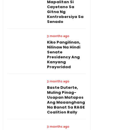
Mapalitan Si
Cayetano Sa
Gitna Ng
Kontrobersiya Sa
Senado
3 months ago
Kiko Pangilinan,
Nilinaw Na Hindi
Senate
Presidency Ang
Kanyang
Prayoridad
3 months ago
Baste Duterte,
Muling Pinag-
Usapan Matapos
Ang Maaanghang
Na Banat Sa RAGE
Coalition Rally
3 months ago