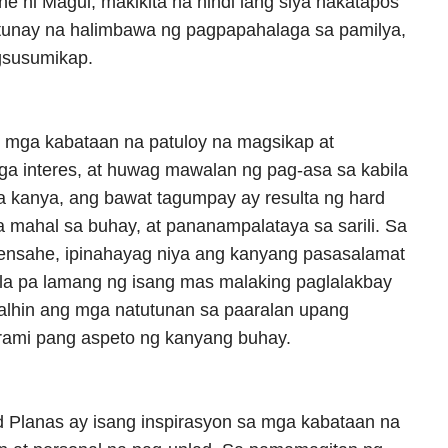
 ni Magui, makikita na hindi lang siya nakatapos
g tunay na halimbawa ng pagpapahalaga sa pamilya,
agsusumikap.
g mga kabataan na patuloy na magsikap at
ga interes, at huwag mawalan ng pag-asa sa kabila
 kanya, ang bawat tagumpay ay resulta ng hard
 mahal sa buhay, at pananampalataya sa sarili. Sa
ensahe, ipinahayag niya ang kanyang pasasalamat
ula pa lamang ng isang mas malaking paglalakbay
dalhin ang mga natutunan sa paaralan upang
mi pang aspeto ng kanyang buhay.
d Planas ay isang inspirasyon sa mga kabataan na