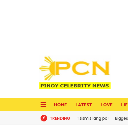
HOME
LATEST
LOVE
LI
TRENDING
Tsismis lang po!
Bigges