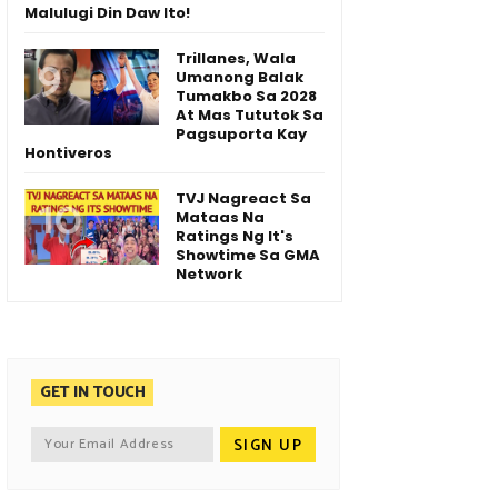
Malulugi Din Daw Ito!
Trillanes, Wala
Umanong Balak
Tumakbo Sa 2028
At Mas Tututok Sa
Pagsuporta Kay
Hontiveros
TVJ Nagreact Sa
Mataas Na
Ratings Ng It's
Showtime Sa GMA
Network
GET IN TOUCH