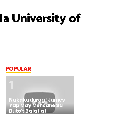
Na University of
POPULAR
Nakakadurog! James
Yap May Mensahe Sa
Buto't Balat at