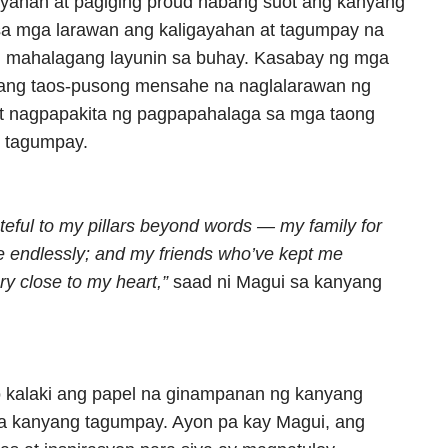
iyahan at pagiging proud habang suot ang kanyang
 sa mga larawan ang kaligayahan at tagumpay na
ng mahalagang layunin sa buhay. Kasabay ng mga
 isang taos-pusong mensahe na naglalarawan ng
 nagpapakita ng pagpapahalaga sa mga taong
g tagumpay.
ateful to my pillars beyond words — my family for
 endlessly; and my friends who’ve kept me
ry close to my heart,”
saad ni Magui sa kanyang
o kalaki ang papel na ginampanan ng kanyang
sa kanyang tagumpay. Ayon pa kay Magui, ang