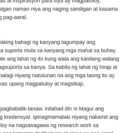
as at inspirasyon para siya ay magpatuloy,
bigan naman niya ang naging sandigan at kasama
 pag-aaral.
laking bahagi ng kanyang tagumpay ang
a suporta mula sa kanyang mga mahal sa buhay.
ble ang lahat ng ito kung wala ang kanilang walang
uporta sa kanya. Sa kabila ng lahat ng hirap at
alagi niyang natutunan na ang mga taong ito ay
akas upang magpatuloy at magsikap.
pagbabalik-tanaw, inilahad din ni Magui ang
 kredensyal. Ipinagmamalaki niyang nakamit ang
tuloy na nagsasagawa ng research work sa