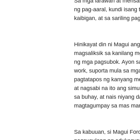
Sa mga larawan at mensahe
ng pag-aaral, kundi isan
kaibigan, at sa sariling p
Hinikayat din ni Magui an
magsaliksik sa kanilang m
ng mga pagsubok. Ayon sa
work, suporta mula sa mga
pagtatapos ng kanyang m
at nagsabi na ito ang sim
sa buhay, at nais niyang 
magtagumpay sa mas mara
Sa kabuuan, si Magui For