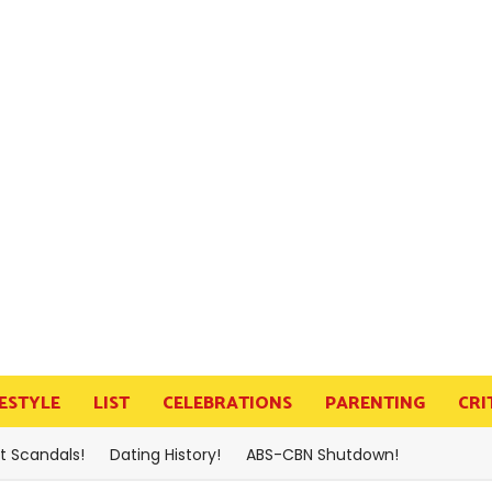
FESTYLE
LIST
CELEBRATIONS
PARENTING
CRI
t Scandals!
Dating History!
ABS-CBN Shutdown!