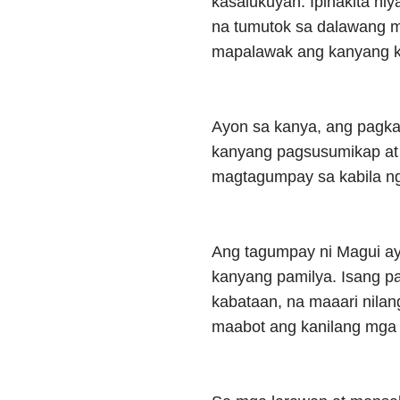
kasalukuyan. Ipinakita ni
na tumutok sa dalawang m
mapalawak ang kanyang 
Ayon sa kanya, ang pagka
kanyang pagsusumikap at
magtagumpay sa kabila n
Ang tagumpay ni Magui ay 
kanyang pamilya. Isang p
kabataan, na maaari nila
maabot ang kanilang mga