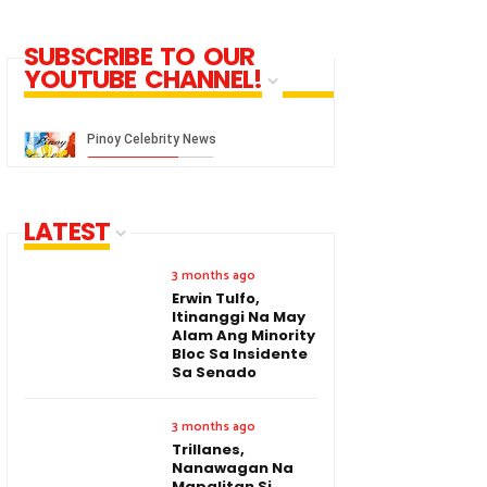
SUBSCRIBE TO OUR
YOUTUBE CHANNEL!
LATEST
3 months ago
Erwin Tulfo,
Itinanggi Na May
Alam Ang Minority
Bloc Sa Insidente
Sa Senado
3 months ago
Trillanes,
Nanawagan Na
Mapalitan Si