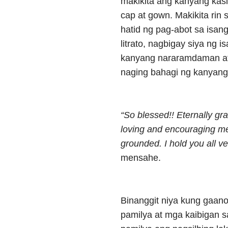
makikita ang kanyang kas
cap at gown. Makikita rin
hatid ng pag-abot sa isa
litrato, nagbigay siya ng
kanyang nararamdaman at
naging bahagi ng kanyan
“So blessed!! Eternally gr
loving and encouraging me
grounded. I hold you all ve
mensahe.
Binanggit niya kung gaan
pamilya at mga kaibigan 