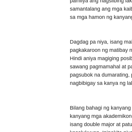
pamilya ang nagsilbing lak
samantalang ang mga kai
sa mga hamon ng kanyang
Dagdag pa niya, isang ma
pagkakaroon ng matibay n
Hindi aniya magiging posi
sawang pagmamahal at pags
pagsubok na dumarating, p
nagbibigay sa kanya ng l
Bilang bahagi ng kanyang 
kanyang mga akademikong
isang double major at pa