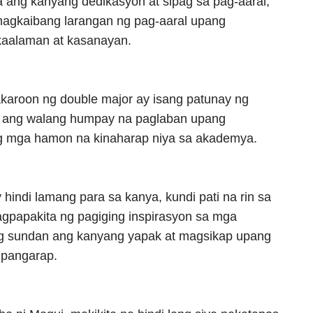
ya ang kanyang dedikasyon at sipag sa pag-aaral,
agkaibang larangan ng pag-aaral upang
kaalaman at kasanayan.
karoon ng double major ay isang patunay ng
 ang walang humpay na paglaban upang
g mga hamon na kinaharap niya sa akademya.
hindi lamang para sa kanya, kundi pati na rin sa
agpapakita ng pagiging inspirasyon sa mga
ng sundan ang kanyang yapak at magsikap upang
 pangarap.