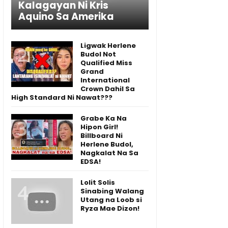
Kalagayan Ni Kris
Aquino Sa Amerika
Ligwak Herlene
Budol Not
Qualified Miss
Grand
International
Crown Dahil Sa
High Standard Ni Nawat???
Grabe Ka Na
Hipon Girl!
Billboard Ni
Herlene Budol,
Nagkalat Na Sa
EDSA!
Lolit Solis
Sinabing Walang
Utang na Loob si
Ryza Mae Dizon!