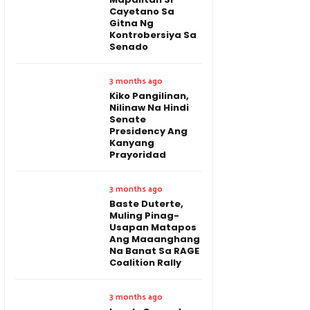
Cayetano Sa
Gitna Ng
Kontrobersiya Sa
Senado
3 months ago
Kiko Pangilinan,
Nilinaw Na Hindi
Senate
Presidency Ang
Kanyang
Prayoridad
3 months ago
Baste Duterte,
Muling Pinag-
Usapan Matapos
Ang Maaanghang
Na Banat Sa RAGE
Coalition Rally
3 months ago