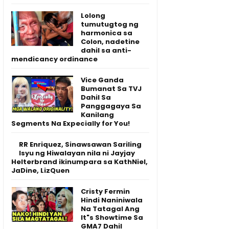
Lolong
tumutugtog ng
harmonica sa
Colon, nadetine
dahil sa anti-
mendicancy ordinance
Vice Ganda
Bumanat Sa TVJ
Dahil Sa
Panggagaya Sa
Kanilang
Segments Na Expecially for You!
RR Enriquez, Sinawsawan Sariling
Isyu ng Hiwalayan nila ni Jayjay
Helterbrand ikinumpara sa KathNiel,
JaDine, LizQuen
Cristy Fermin
Hindi Naniniwala
Na Tatagal Ang
It"s Showtime Sa
GMA7 Dahil