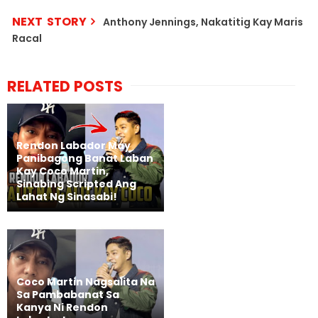
NEXT STORY
Anthony Jennings, Nakatitig Kay Maris
Racal
RELATED POSTS
Rendon Labador May
Panibagong Banat Laban
Kay Coco Martin,
Sinabing Scripted Ang
Lahat Ng Sinasabi!
Coco Martin Nagsalita Na
Sa Pambabanat Sa
Kanya Ni Rendon