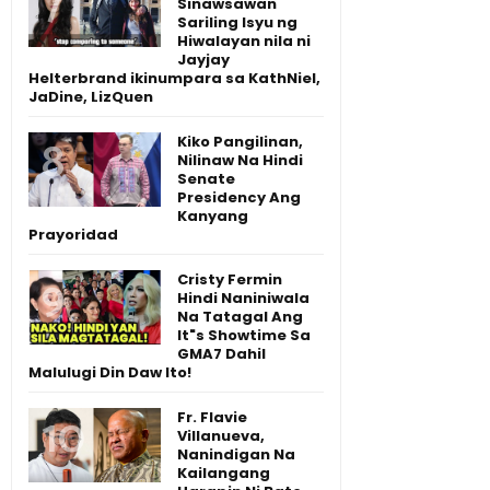
Sinawsawan
Sariling Isyu ng
Hiwalayan nila ni
Jayjay
Helterbrand ikinumpara sa KathNiel,
JaDine, LizQuen
Kiko Pangilinan,
Nilinaw Na Hindi
Senate
Presidency Ang
Kanyang
Prayoridad
Cristy Fermin
Hindi Naniniwala
Na Tatagal Ang
It"s Showtime Sa
GMA7 Dahil
Malulugi Din Daw Ito!
Fr. Flavie
Villanueva,
Nanindigan Na
Kailangang