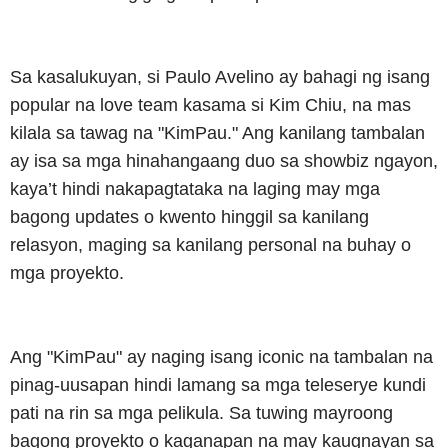
Sa kasalukuyan, si Paulo Avelino ay bahagi ng isang
popular na love team kasama si Kim Chiu, na mas
kilala sa tawag na "KimPau." Ang kanilang tambalan
ay isa sa mga hinahangaang duo sa showbiz ngayon,
kaya’t hindi nakapagtataka na laging may mga
bagong updates o kwento hinggil sa kanilang
relasyon, maging sa kanilang personal na buhay o
mga proyekto.
Ang "KimPau" ay naging isang iconic na tambalan na
pinag-uusapan hindi lamang sa mga teleserye kundi
pati na rin sa mga pelikula. Sa tuwing mayroong
bagong proyekto o kaganapan na may kaugnayan sa