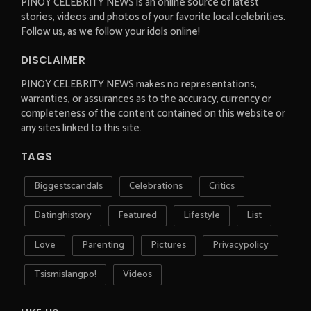
PINOY CELEBRITY NEWS is an online source of latest
stories, videos and photos of your favorite local celebrities.
Follow us, as we follow your idols online!
DISCLAIMER
PINOY CELEBRITY NEWS makes no representations,
warranties, or assurances as to the accuracy, currency or
completeness of the content contained on this website or
any sites linked to this site.
TAGS
Biggestscandals
Celebrations
Critics
Datinghistory
Featured
Lifestyle
List
Love
Parenting
Pictures
Privacypolicy
Tsismislangpo!
Videos