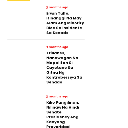
3 months ago
Erwin Tulfo,
Itinanggi Na May
Alam Ang Minority
Bloc Sa Insidente
Sa Senado
3 months ago
Trillanes,
Nanawagan Na
Mapalitan Si
Cayetano Sa
Gitna Ng
Kontrobersiya Sa
Senado
3 months ago
Kiko Pangilinan,
Nilinaw Na Hindi
Senate
Presidency Ang
Kanyang
Prayoridad