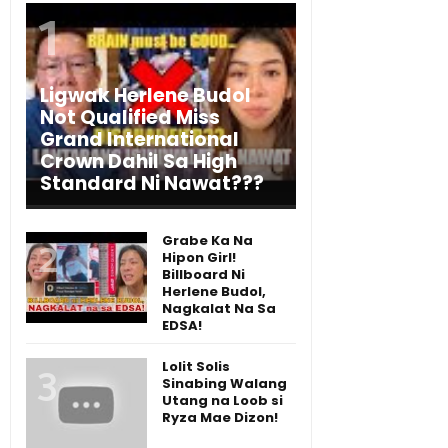
Ligwak Herlene Budol
Not Qualified Miss
Grand International
Crown Dahil Sa High
Standard Ni Nawat???
Grabe Ka Na
Hipon Girl!
Billboard Ni
Herlene Budol,
Nagkalat Na Sa
EDSA!
Lolit Solis
Sinabing Walang
Utang na Loob si
Ryza Mae Dizon!