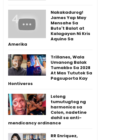
Nakakadurog!
James Yap May
Mensahe Sa
Buto't Balat at
Kalagayan Ni Kris
Aquino Sa
Amerika
Trillanes, Wala
Umanong Balak
Tumakbo Sa 2028
At Mas Tututok Sa
Pagsuporta Kay
Hontiveros
Lolong
tumutugtog ng
harmonica sa
Colon, nadetine
dahil sa anti-
mendicancy ordinance
RR Enriquez,