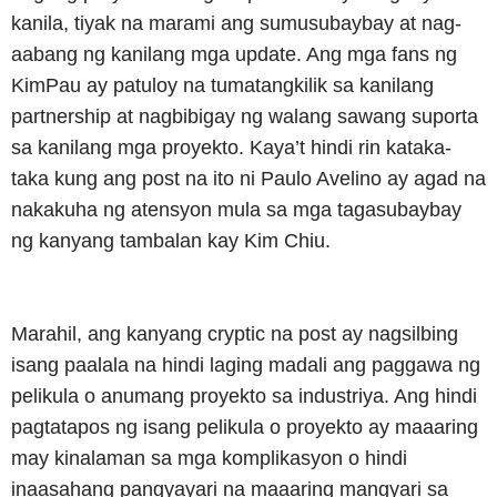
kanila, tiyak na marami ang sumusubaybay at nag-
aabang ng kanilang mga update. Ang mga fans ng
KimPau ay patuloy na tumatangkilik sa kanilang
partnership at nagbibigay ng walang sawang suporta
sa kanilang mga proyekto. Kaya’t hindi rin kataka-
taka kung ang post na ito ni Paulo Avelino ay agad na
nakakuha ng atensyon mula sa mga tagasubaybay
ng kanyang tambalan kay Kim Chiu.
Marahil, ang kanyang cryptic na post ay nagsilbing
isang paalala na hindi laging madali ang paggawa ng
pelikula o anumang proyekto sa industriya. Ang hindi
pagtatapos ng isang pelikula o proyekto ay maaaring
may kinalaman sa mga komplikasyon o hindi
inaasahang pangyayari na maaaring mangyari sa