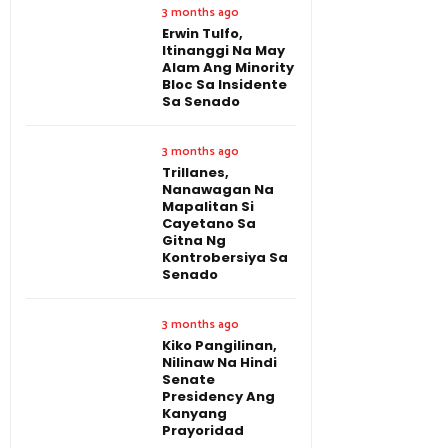
3 months ago
Erwin Tulfo,
Itinanggi Na May
Alam Ang Minority
Bloc Sa Insidente
Sa Senado
3 months ago
Trillanes,
Nanawagan Na
Mapalitan Si
Cayetano Sa
Gitna Ng
Kontrobersiya Sa
Senado
3 months ago
Kiko Pangilinan,
Nilinaw Na Hindi
Senate
Presidency Ang
Kanyang
Prayoridad