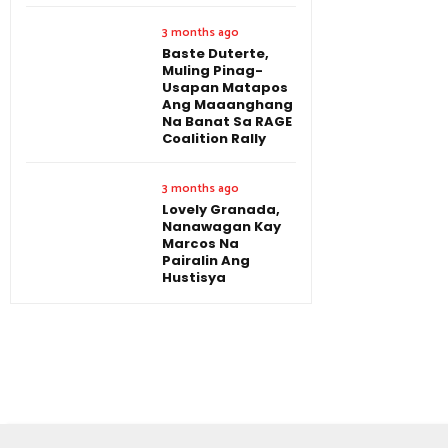
3 months ago
Baste Duterte,
Muling Pinag-
Usapan Matapos
Ang Maaanghang
Na Banat Sa RAGE
Coalition Rally
3 months ago
Lovely Granada,
Nanawagan Kay
Marcos Na
Pairalin Ang
Hustisya