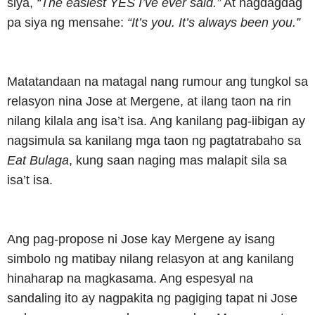
siya,
“The easiest YES I’ve ever said.”
At nagdagdag
pa siya ng mensahe:
“It’s you. It’s always been you.”
Matatandaan na matagal nang rumour ang tungkol sa
relasyon nina Jose at Mergene, at ilang taon na rin
nilang kilala ang isa’t isa. Ang kanilang pag-iibigan ay
nagsimula sa kanilang mga taon ng pagtatrabaho sa
Eat Bulaga
, kung saan naging mas malapit sila sa
isa’t isa.
Ang pag-propose ni Jose kay Mergene ay isang
simbolo ng matibay nilang relasyon at ang kanilang
hinaharap na magkasama. Ang espesyal na
sandaling ito ay nagpakita ng pagiging tapat ni Jose