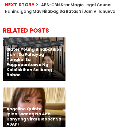
NEXT STORY
ABS-CBN Star Magic Legal Council
Nanindigang May Nilabag Sa Batas Si Jam Villanueva
RELATED POSTS
Slater Young Binabatikos
Dahil Sa Pahayag
Tungkol Sa
Pagpapantasya Ng
Kalalakihan Sa Ibang
Babae
Angeline Quinto,
Ipinaliwanag Na Ang
Kanyang Viral Blooper Sa
ASAP!