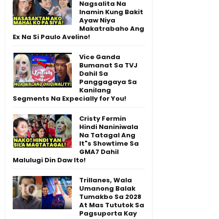
Nagsalita Na
Inamin Kung Bakit
Ayaw Niya
Makatrabaho Ang
Ex Na Si Paulo Avelino!
Vice Ganda
Bumanat Sa TVJ
Dahil Sa
Panggagaya Sa
Kanilang
Segments Na Expecially for You!
Cristy Fermin
Hindi Naniniwala
Na Tatagal Ang
It"s Showtime Sa
GMA7 Dahil
Malulugi Din Daw Ito!
Trillanes, Wala
Umanong Balak
Tumakbo Sa 2028
At Mas Tututok Sa
Pagsuporta Kay