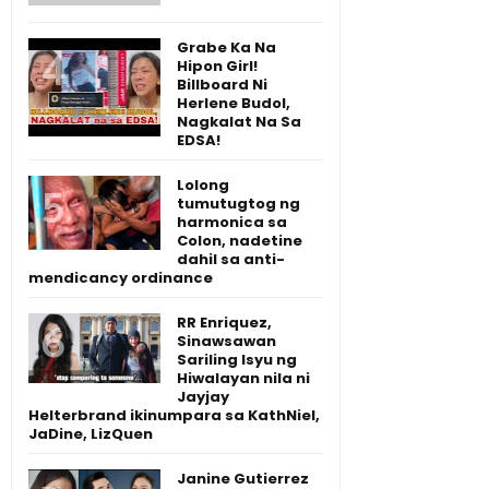
Grabe Ka Na
Hipon Girl!
Billboard Ni
Herlene Budol,
Nagkalat Na Sa
EDSA!
Lolong
tumutugtog ng
harmonica sa
Colon, nadetine
dahil sa anti-
mendicancy ordinance
RR Enriquez,
Sinawsawan
Sariling Isyu ng
Hiwalayan nila ni
Jayjay
Helterbrand ikinumpara sa KathNiel,
JaDine, LizQuen
Janine Gutierrez