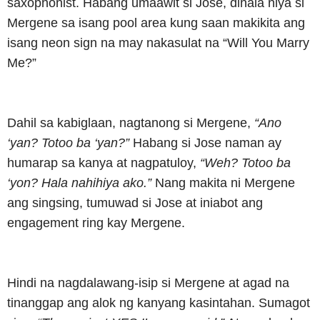
saxophonist. Habang umaawit si Jose, dinala niya si
Mergene sa isang pool area kung saan makikita ang
isang neon sign na may nakasulat na “Will You Marry
Me?”
Dahil sa kabiglaan, nagtanong si Mergene,
“Ano
‘yan? Totoo ba ‘yan?”
Habang si Jose naman ay
humarap sa kanya at nagpatuloy,
“Weh? Totoo ba
‘yon? Hala nahihiya ako.”
Nang makita ni Mergene
ang singsing, tumuwad si Jose at iniabot ang
engagement ring kay Mergene.
Hindi na nagdalawang-isip si Mergene at agad na
tinanggap ang alok ng kanyang kasintahan. Sumagot