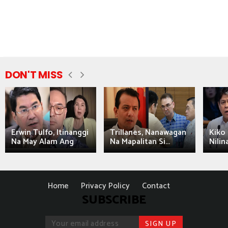
DON'T MISS
Erwin Tulfo, Itinanggi
Trillanes, Nanawagan
Kiko 
Na May Alam Ang
Na Mapalitan Si...
Nilin
Home
Privacy Policy
Contact
SUBSCRIBE