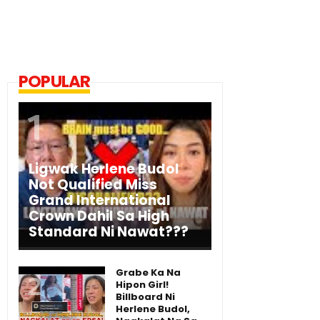
POPULAR
Ligwak Herlene Budol
Not Qualified Miss
Grand International
Crown Dahil Sa High
Standard Ni Nawat???
Grabe Ka Na
Hipon Girl!
Billboard Ni
Herlene Budol,