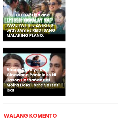
TOTOO BA? Liza and
Enrique HIWALAY NA?
PAGLIPAT ni LIZA sa US
with JAmes REID ISANG
MALAKING PLANO.
Buong Detalye Sa
Ginawang Panloloko Ni
Jason Hernandez at
Moira Dela Torre Sa Isat-
isa!
WALANG KOMENTO