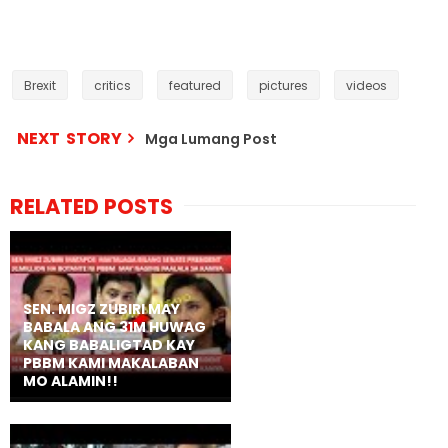
Brexit
critics
featured
pictures
videos
NEXT STORY
Mga Lumang Post
RELATED POSTS
SEN. MIGZ ZUBIRI MAY
BABALA ANG 31M HUWAG
KANG BABALIGTAD KAY
PBBM KAMI MAKALABAN
MO ALAMIN!!