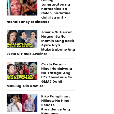
Lolong
tumutugtog ng
harmonica sa
Colon, nadetine
dahil sa anti-
mendicancy ordinance
Janine Gutierrez
Nagsalita Na
Inamin Kung Bakit
Ayaw Niya
Makatrabaho Ang
Ex Na Si Paulo Avelino!
Cristy Fermin
Hindi Naniniwala
Na Tatagal Ang
It"s Showtime Sa
GMA7 Dahil
Malulugi Din Daw Ito!
Kiko Pangilinan,
Nilinaw Na Hindi
Senate
Presidency Ang
Kanyang