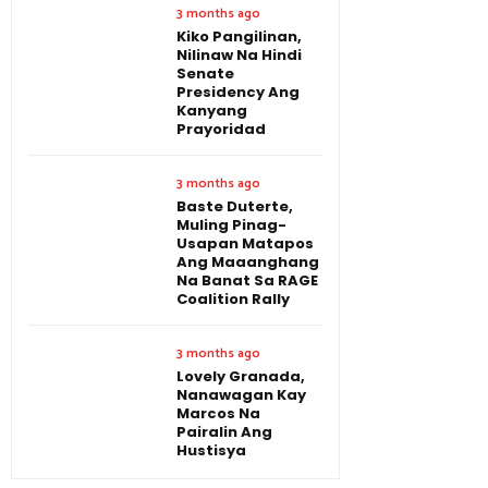
3 months ago
Kiko Pangilinan,
Nilinaw Na Hindi
Senate
Presidency Ang
Kanyang
Prayoridad
3 months ago
Baste Duterte,
Muling Pinag-
Usapan Matapos
Ang Maaanghang
Na Banat Sa RAGE
Coalition Rally
3 months ago
Lovely Granada,
Nanawagan Kay
Marcos Na
Pairalin Ang
Hustisya