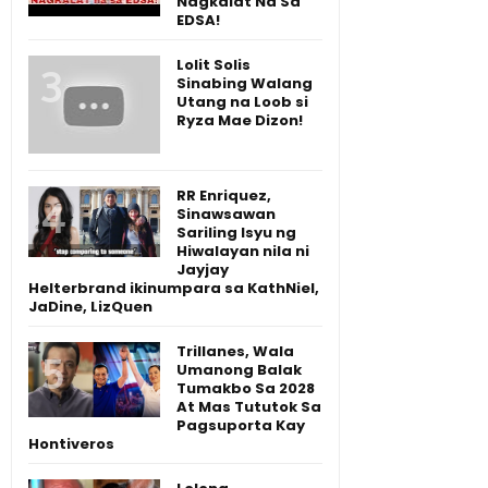
Nagkalat Na Sa
EDSA!
Lolit Solis
Sinabing Walang
Utang na Loob si
Ryza Mae Dizon!
RR Enriquez,
Sinawsawan
Sariling Isyu ng
Hiwalayan nila ni
Jayjay
Helterbrand ikinumpara sa KathNiel,
JaDine, LizQuen
Trillanes, Wala
Umanong Balak
Tumakbo Sa 2028
At Mas Tututok Sa
Pagsuporta Kay
Hontiveros