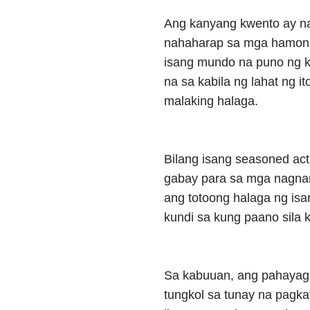
Ang kanyang kwento ay na
nahaharap sa mga hamon n
isang mundo na puno ng ka
na sa kabila ng lahat ng it
malaking halaga.
Bilang isang seasoned act
gabay para sa mga nagnan
ang totoong halaga ng isa
kundi sa kung paano sila k
Sa kabuuan, ang pahayag 
tungkol sa tunay na pagka