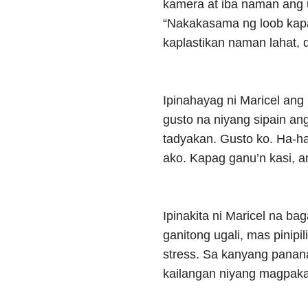
kamera at iba naman ang ug
“Nakakasama ng loob kapa
kaplastikan naman lahat, d
Ipinahayag ni Maricel ang 
gusto na niyang sipain an
tadyakan. Gusto ko. Ha-h
ako. Kapag ganu’n kasi, a
Ipinakita ni Maricel na 
ganitong ugali, mas pinipi
stress. Sa kanyang panan
kailangan niyang magpaka