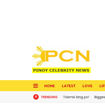
HOME
LATEST
LOVE
LI
TRENDING
Tsismis lang po!
Bigges