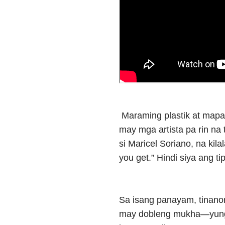
Maraming plastik at mapan
may mga artista pa rin na 
si Maricel Soriano, na kil
you get.” Hindi siya ang 
Sa isang panayam, tinanon
may dobleng mukha—yung 