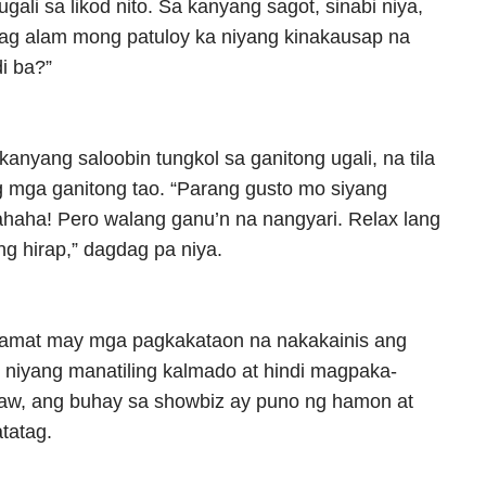
ali sa likod nito. Sa kanyang sagot, sinabi niya,
g alam mong patuloy ka niyang kinakausap na
i ba?”
kanyang saloobin tungkol sa ganitong ugali, na tila
g mga ganitong tao. “Parang gusto mo siyang
ahaha! Pero walang ganu’n na nangyari. Relax lang
ng hirap,” dagdag pa niya.
bagamat may mga pagkakataon na nakakainis ang
li niyang manatiling kalmado at hindi magpaka-
aw, ang buhay sa showbiz ay puno ng hamon at
tatag.