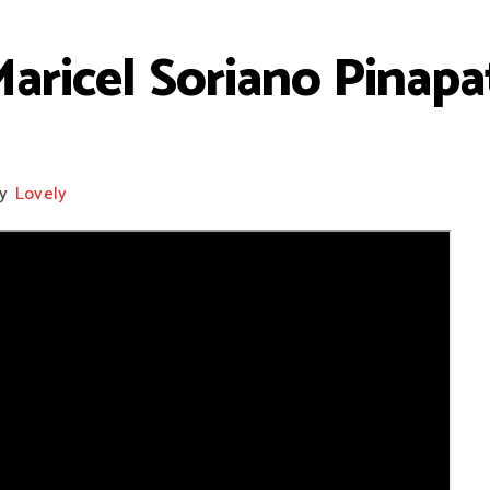
aricel Soriano Pinap
y
Lovely