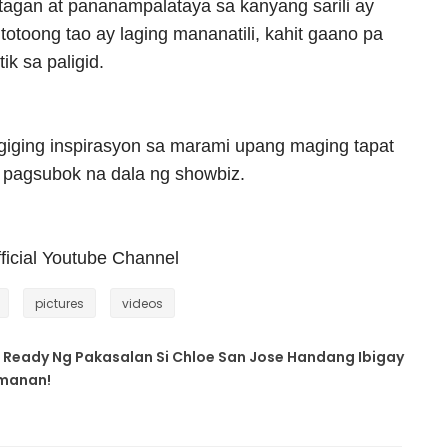
tagan at pananampalataya sa kanyang sarili ay
totoong tao ay laging mananatili, kahit gaano pa
k sa paligid.
agiging inspirasyon sa marami upang maging tapat
a pagsubok na dala ng showbiz.
ficial Youtube Channel
pictures
videos
o Ready Ng Pakasalan Si Chloe San Jose Handang Ibigay
amanan!