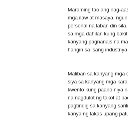
Maraming tao ang nag-aas
mga ilaw at masaya, nguni
personal na laban din sila.
sa mga dahilan kung baki
kanyang pagnanais na magi
hangin sa isang industriy
Maliban sa kanyang mga o
siya sa kanyang mga kara
kwento kung paano niya 
na nagdulot ng takot at pa
pagtindig sa kanyang sari
kanya ng lakas upang pat