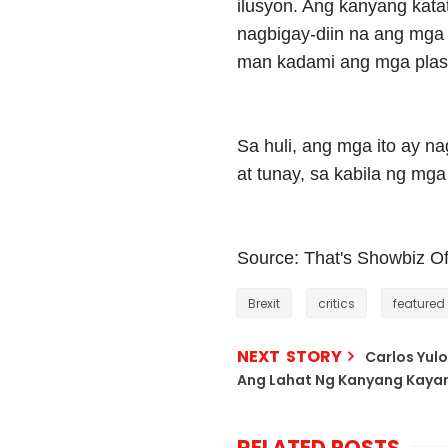
ilusyon. Ang kanyang kata
nagbigay-diin na ang mga 
man kadami ang mga plasti
Sa huli, ang mga ito ay n
at tunay, sa kabila ng mg
Source: That's Showbiz Of
Brexit
critics
featured
NEXT STORY
Carlos Yul
Ang Lahat Ng Kanyang Kay
RELATED POSTS