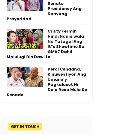
Senate
Presidency Ang
Kanyang
Prayoridad
Cristy Fermin
Hindi Naniniwala
Na Tatagal Ang
It"s Showtime Sa
GMA7 Dahil
Malulugi Din Daw Ito!
Perci Cendaña,
Kinuwestiyon Ang
Umano’y
Pagkalusot Ni
Dela Rosa Mula Sa
Senado
GET IN TOUCH