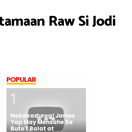
atamaan Raw Si Jodi
POPULAR
Nakakadurog! James
Yap May Mensahe Sa
Buto't Balat at