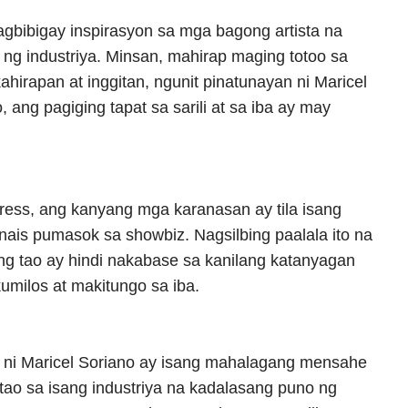
gbibigay inspirasyon sa mga bagong artista na
g industriya. Minsan, mahirap maging totoo sa
hirapan at inggitan, ngunit pinatunayan ni Maricel
o, ang pagiging tapat sa sarili at sa iba ay may
ress, ang kanyang mga karanasan ay tila isang
ais pumasok sa showbiz. Nagsilbing paalala ito na
ng tao ay hindi nakabase sa kanilang katanyagan
umilos at makitungo sa iba.
ni Maricel Soriano ay isang mahalagang mensahe
tao sa isang industriya na kadalasang puno ng