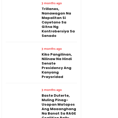
3 months ago
Trillanes,
Nanawagan Na
Mapalitan Si
Cayetano Sa
Gitna Ng
Kontrobersiya Sa
Senado
3 months ago
Kiko Pangilinan,
Nilinaw Na Hindi
Senate
Presidency Ang
Kanyang
Prayoridad
3 months ago
Baste Duterte,
Muling Pinag-
Usapan Matapos
Ang Maaanghang
Na Banat Sa RAGE
Coalition Rally