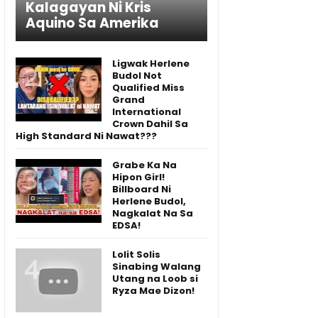
Kalagayan Ni Kris
Aquino Sa Amerika
Ligwak Herlene
Budol Not
Qualified Miss
Grand
International
Crown Dahil Sa
High Standard Ni Nawat???
Grabe Ka Na
Hipon Girl!
Billboard Ni
Herlene Budol,
Nagkalat Na Sa
EDSA!
Lolit Solis
Sinabing Walang
Utang na Loob si
Ryza Mae Dizon!