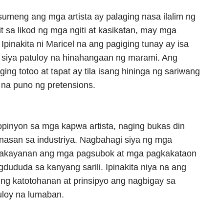
umeng ang mga artista ay palaging nasa ilalim ng
t sa likod ng mga ngiti at kasikatan, may mga
 Ipinakita ni Maricel na ang pagiging tunay ay isa
t siya patuloy na hinahangaan ng marami. Ang
ng totoo at tapat ay tila isang hininga ng sariwang
a na puno ng pretensions.
pinyon sa mga kapwa artista, naging bukas din
nasan sa industriya. Nagbahagi siya ng mga
nakayanan ang mga pagsubok at mga pagkakataon
gdududa sa kanyang sarili. Ipinakita niya na ang
ling katotohanan at prinsipyo ang nagbigay sa
uloy na lumaban.