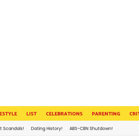
FESTYLE
LIST
CELEBRATIONS
PARENTING
CRI
t Scandals!
Dating History!
ABS-CBN Shutdown!