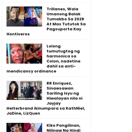
Trillanes, Wala
Umanong Balak
Tumakbo Sa 2028
At Mas Tututok Sa
Pagsuporta Kay
Hontiveros
Lolong
tumutugtog ng
harmonica sa
Colon, nadetine
dahil sa anti-
mendicancy ordinance
RR Enriquez,
Sinawsawan
Sariling Isyu ng
Hiwalayan nila ni
Jayjay
Helterbrand ikinumpara sa KathNiel,
JaDine, LizQuen
Kiko Pangilinan,
Nilinaw Na Hindi