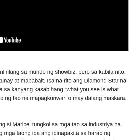
linlang sa mundo ng showbiz, pero sa kabila nito,
tunay at mababait. Isa na rito ang Diamond Star na
ala sa kanyang kasabihang “what you see is what
tipo ng tao na mapagkunwari o may dalang maskara.
g si Maricel tungkol sa mga tao sa industriya na
mga taong iba ang ipinapakita sa harap ng