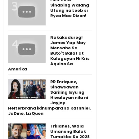
Sinabing Walang
Utang na Loob si
Ryza Mae Dizon!
Nakakadurog!
James Yap May
Mensahe Sa
Buto't Balat at
Kalagayan Ni Kris
Aquino Sa
Amerika
RR Enriquez,
Sinawsawan
Sariling Isyu ng
Hiwalayan nila ni
Jayjay
Helterbrand ikinumpara sa KathNiel,
JaDine, LizQuen
Trillanes, Wala
Umanong Balak
Tumakbo Sa 2028