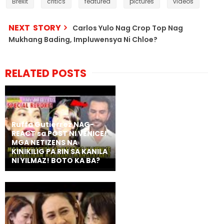
Brexit
critics
featured
pictures
videos
NEXT STORY
Carlos Yulo Nag Crop Top Nag
Mukhang Bading, Impluwensya Ni Chloe?
RELATED POSTS
Ruffa Gutierrez NAG-
REACT sa POST NI VENICE!
MGA NETIZENS NA
KINIKILIG PA RIN SA KANILA
NI YILMAZ! BOTO KA BA?