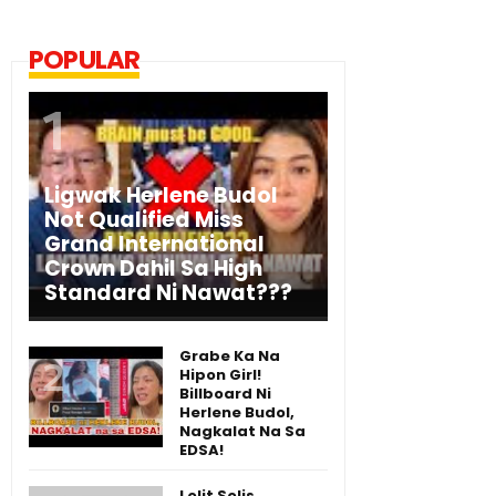
POPULAR
Ligwak Herlene Budol
Not Qualified Miss
Grand International
Crown Dahil Sa High
Standard Ni Nawat???
Grabe Ka Na
Hipon Girl!
Billboard Ni
Herlene Budol,
Nagkalat Na Sa
EDSA!
Lolit Solis