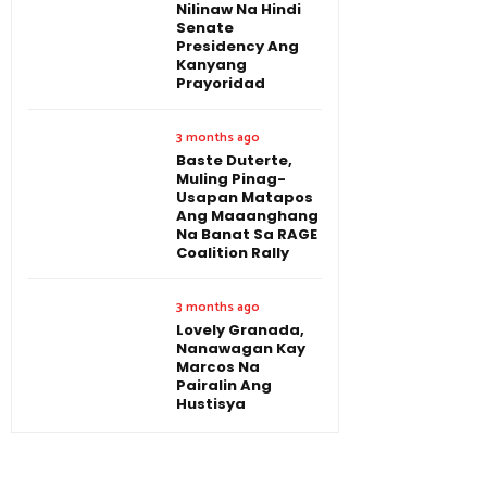
Nilinaw Na Hindi
Senate
Presidency Ang
Kanyang
Prayoridad
3 months ago
Baste Duterte,
Muling Pinag-
Usapan Matapos
Ang Maaanghang
Na Banat Sa RAGE
Coalition Rally
3 months ago
Lovely Granada,
Nanawagan Kay
Marcos Na
Pairalin Ang
Hustisya