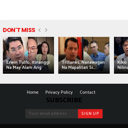
DON'T MISS
Erwin Tulfo, Itinanggi
Trillanes, Nanawagan
Kiko 
Na May Alam Ang
Na Mapalitan Si...
Nilin
Home
Privacy Policy
Contact
SUBSCRIBE