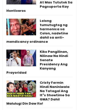
At Mas Tututok Sa
Pagsuporta Kay
Hontiveros
Lolong
tumutugtog ng
harmonica sa
Colon, nadetine
dahil sa anti-
mendicancy ordinance
Kiko Pangilinan,
Nilinaw Na Hindi
Senate
Presidency Ang
Kanyang
Prayoridad
Cristy Fermin
Hindi Naniniwala
Na Tatagal Ang
It"s Showtime Sa
GMA7 Dahil
Malulugi Din Daw Ito!