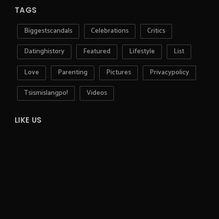
TAGS
Biggestscandals
Celebrations
Critics
Datinghistory
Featured
Lifestyle
List
Love
Parenting
Pictures
Privacypolicy
Tsismislangpo!
Videos
LIKE US