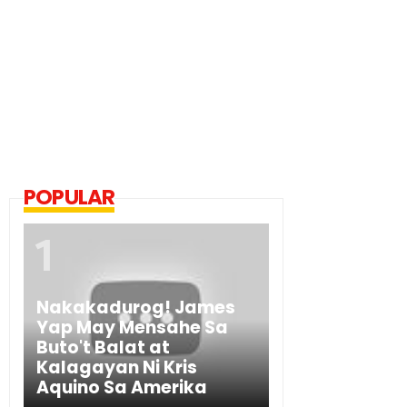
POPULAR
Nakakadurog! James
Yap May Mensahe Sa
Buto't Balat at
Kalagayan Ni Kris
Aquino Sa Amerika