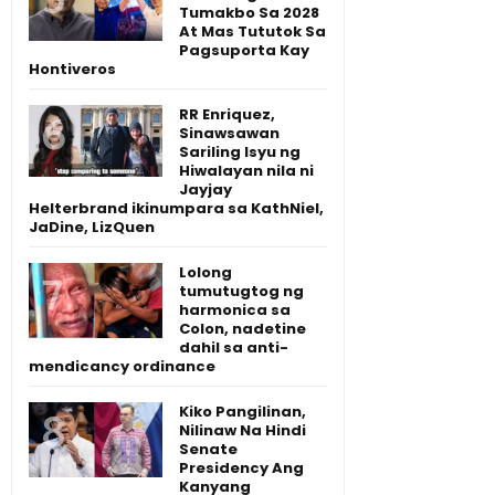
Tumakbo Sa 2028
At Mas Tututok Sa
Pagsuporta Kay
Hontiveros
RR Enriquez,
Sinawsawan
Sariling Isyu ng
Hiwalayan nila ni
Jayjay
Helterbrand ikinumpara sa KathNiel,
JaDine, LizQuen
Lolong
tumutugtog ng
harmonica sa
Colon, nadetine
dahil sa anti-
mendicancy ordinance
Kiko Pangilinan,
Nilinaw Na Hindi
Senate
Presidency Ang
Kanyang