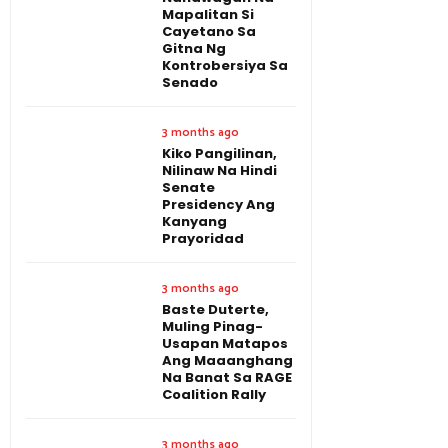
Mapalitan Si
Cayetano Sa
Gitna Ng
Kontrobersiya Sa
Senado
3 months ago
Kiko Pangilinan,
Nilinaw Na Hindi
Senate
Presidency Ang
Kanyang
Prayoridad
3 months ago
Baste Duterte,
Muling Pinag-
Usapan Matapos
Ang Maaanghang
Na Banat Sa RAGE
Coalition Rally
3 months ago