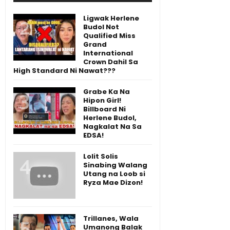
Ligwak Herlene
Budol Not
Qualified Miss
Grand
International
Crown Dahil Sa
High Standard Ni Nawat???
Grabe Ka Na
Hipon Girl!
Billboard Ni
Herlene Budol,
Nagkalat Na Sa
EDSA!
Lolit Solis
Sinabing Walang
Utang na Loob si
Ryza Mae Dizon!
Trillanes, Wala
Umanong Balak