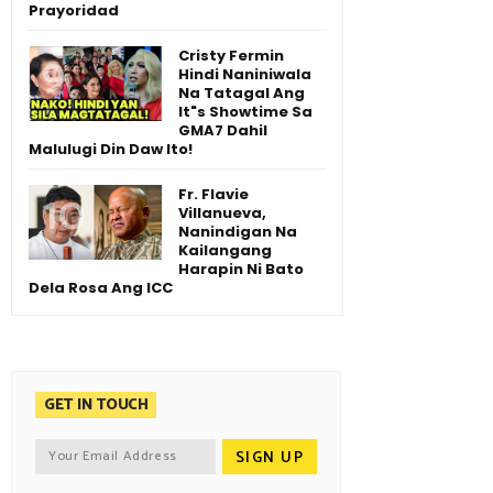
Prayoridad
Cristy Fermin
Hindi Naniniwala
Na Tatagal Ang
It"s Showtime Sa
GMA7 Dahil
Malulugi Din Daw Ito!
Fr. Flavie
Villanueva,
Nanindigan Na
Kailangang
Harapin Ni Bato
Dela Rosa Ang ICC
GET IN TOUCH