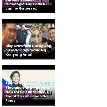
Ginooogle Ang Edad Ni
Janine Gutierrez
Billy Crawford Durog Ang
Puso Sa Pagkawala Ng
Kanyang Ama!
Regine Velasquez
Tinalakan Ang Mga Fans
Na Atat Sa Kanta Niya, Di
Sagot Sa Kahirapan Ng
Pinas