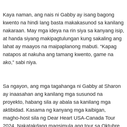
Kaya naman, ang nais ni Gabby ay isang bagong
kwento na hindi lang basta makakasunod sa kanilang
nakaraan. May mga ideya na rin siya sa kanyang isip,
at handa siyang makipagtulungan kung sakaling ang
lahat ay maayos na maipaplanong mabuti. “Kapag
natapos at nakuha ang tamang kwento, game na
ako,” sabi niya.
Sa ngayon, ang mga tagahanga ni Gabby at Sharon
ay inaasahan ang kanilang mga susunod na
proyekto, habang sila ay abala sa kanilang mga
aktibidad. Kasama ng kanyang mga kaibigan,
magho-host sila ng Dear Heart USA-Canada Tour
2024. Nakatakdang magsimula ang tour sa Oktubre