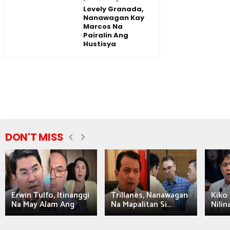
Lovely Granada,
Nanawagan Kay
Marcos Na
Pairalin Ang
Hustisya
DON'T MISS
Erwin Tulfo, Itinanggi
Trillanes, Nanawagan
Kiko 
Na May Alam Ang
Na Mapalitan Si...
Nilin