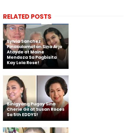
RELATED POSTS
Sylvia Sanchez
Pinasalamatan Sina Arjo
Atayde at Maine
Mendoza Sa Pagbisita
Kay Lola Rose!
Binigyang Pugay Sina
Cherie Gil at Susan Roces
Sa 5th EDDYS!