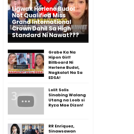
Ligwak Herlene Budol
Not Qualified Miss
Grand International
Crown Dahil Sa High
Standard Ni Nawat???
Grabe Ka Na
Hipon Girl!
Billboard Ni
Herlene Budol,
Nagkalat Na Sa
EDSA!
Lolit Solis
Sinabing Walang
Utang na Loob si
Ryza Mae Dizon!
RR Enriquez,
Sinawsawan