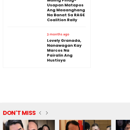
Muling Pinag-
Usapan Matapos
Ang Maaanghang
Na Banat Sa RAGE
Coalition Rally
3 months ago
Lovely Granada,
Nanawagan Kay
Marcos Na
Pairalin Ang
Hustisya
DON'T MISS