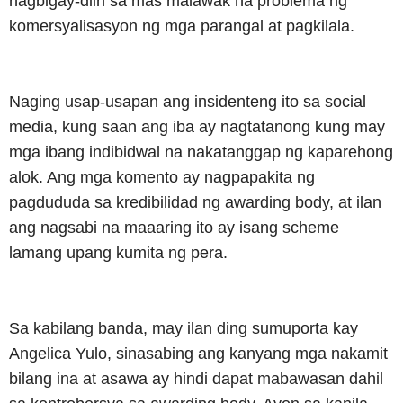
nagbigay-diin sa mas malawak na problema ng
komersyalisasyon ng mga parangal at pagkilala.
Naging usap-usapan ang insidenteng ito sa social
media, kung saan ang iba ay nagtatanong kung may
mga ibang indibidwal na nakatanggap ng kaparehong
alok. Ang mga komento ay nagpapakita ng
pagdududa sa kredibilidad ng awarding body, at ilan
ang nagsabi na maaaring ito ay isang scheme
lamang upang kumita ng pera.
Sa kabilang banda, may ilan ding sumuporta kay
Angelica Yulo, sinasabing ang kanyang mga nakamit
bilang ina at asawa ay hindi dapat mabawasan dahil