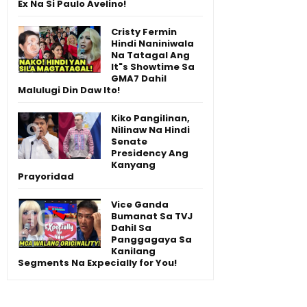
Ex Na Si Paulo Avelino!
Cristy Fermin
Hindi Naniniwala
Na Tatagal Ang
It"s Showtime Sa
GMA7 Dahil
Malulugi Din Daw Ito!
Kiko Pangilinan,
Nilinaw Na Hindi
Senate
Presidency Ang
Kanyang
Prayoridad
Vice Ganda
Bumanat Sa TVJ
Dahil Sa
Panggagaya Sa
Kanilang
Segments Na Expecially for You!