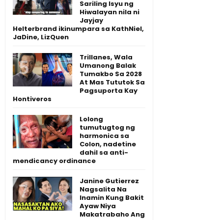
Sariling Isyu ng
Hiwalayan nila ni
Jayjay
Helterbrand ikinumpara sa KathNiel,
JaDine, LizQuen
Trillanes, Wala
Umanong Balak
Tumakbo Sa 2028
At Mas Tututok Sa
Pagsuporta Kay
Hontiveros
Lolong
tumutugtog ng
harmonica sa
Colon, nadetine
dahil sa anti-
mendicancy ordinance
Janine Gutierrez
Nagsalita Na
Inamin Kung Bakit
Ayaw Niya
Makatrabaho Ang