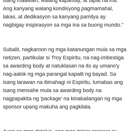
isang maawain, walang kapantay, at tapat na ina.
Ang kanyang walang kondisyong pagmamahal,
lakas, at dedikasyon sa kanyang pamilya ay
nagbigay inspirasyon sa mga ina sa buong mundo.”
Subalit, nagkaroon ng mga katanungan mula sa mga
netizen, partikular si Troy Espiritu, na nag-imbestiga
sa awarding body at natuklasan na ito ay umano'y
nag-aalok ng mga parangal kapalit ng bayad. Sa
isang larawan na ibinahagi ni Espiritu, lumabas ang
isang mensahe mula sa awarding body na
nagpapakita ng 'package' na kinakailangan ng mga
sponsor upang makuha ang pagkilala.