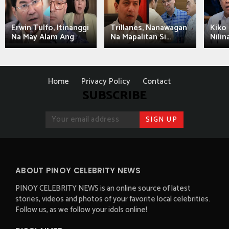
Erwin Tulfo, Itinanggi
Trillanes, Nanawagan
Kiko 
Na May Alam Ang
Na Mapalitan Si...
Nilin
Home
Privacy Policy
Contact
SUBSCRIBE
ABOUT PINOY CELEBRITY NEWS
PINOY CELEBRITY NEWS is an online source of latest
stories, videos and photos of your favorite local celebrities.
Follow us, as we follow your idols online!