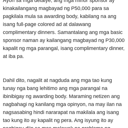
Ayon sa mga detalye, ang mga minor sponsor ay
kinakailangang magbayad ng P50,000 para sa
pagkilala mula sa awarding body, kabilang na ang
isang full-page colored ad at dalawang
complimentary dinners. Samantalang ang mga basic
sponsor naman ay kailangang magbayad ng P30,000
kapalit ng mga parangal, isang complimentary dinner,
at iba pa.
Dahil dito, nagalit at nagduda ang mga tao kung
tunay nga bang lehitimo ang mga parangal na
ibinibigay ng awarding body. Maraming netizen ang
nagbahagi ng kanilang mga opinyon, na may ilan na
nagsasabing hindi nararapat na makilala ang isang
tao kung ito ay kapalit ng pera. Ang isyung ito ay