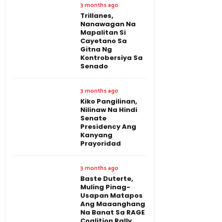
3 months ago
Trillanes,
Nanawagan Na
Mapalitan Si
Cayetano Sa
Gitna Ng
Kontrobersiya Sa
Senado
3 months ago
Kiko Pangilinan,
Nilinaw Na Hindi
Senate
Presidency Ang
Kanyang
Prayoridad
3 months ago
Baste Duterte,
Muling Pinag-
Usapan Matapos
Ang Maaanghang
Na Banat Sa RAGE
Coalition Rally