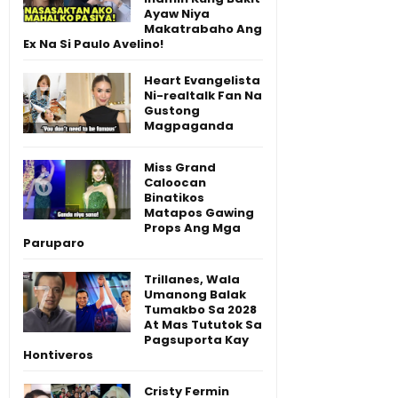
Ayaw Niya
Makatrabaho Ang
Ex Na Si Paulo Avelino!
Heart Evangelista
Ni-realtalk Fan Na
Gustong
Magpaganda
Miss Grand
Caloocan
Binatikos
Matapos Gawing
Props Ang Mga
Paruparo
Trillanes, Wala
Umanong Balak
Tumakbo Sa 2028
At Mas Tututok Sa
Pagsuporta Kay
Hontiveros
Cristy Fermin