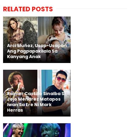
RELATED POSTS
Arci Muñoz, Usap-Usapan
Ang Pagpapakilala Sa
Kanyang Anak
Rainier Castillo Sinalba Si
Jojo Mendrez Matapos
Iwan Sa Ere Ni Mark
Herras