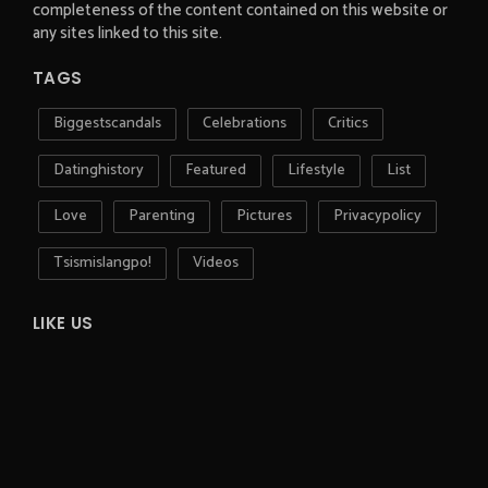
completeness of the content contained on this website or
any sites linked to this site.
TAGS
Biggestscandals
Celebrations
Critics
Datinghistory
Featured
Lifestyle
List
Love
Parenting
Pictures
Privacypolicy
Tsismislangpo!
Videos
LIKE US