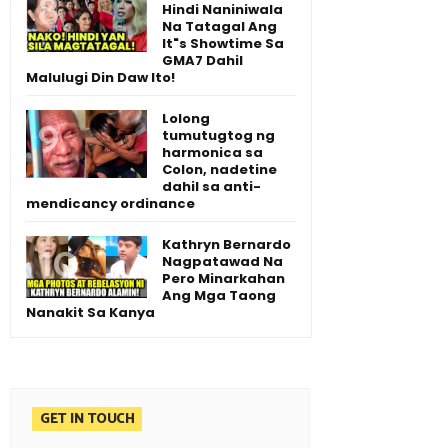
Hindi Naniniwala
Na Tatagal Ang
It"s Showtime Sa
GMA7 Dahil
Malulugi Din Daw Ito!
Lolong
tumutugtog ng
harmonica sa
Colon, nadetine
dahil sa anti-
mendicancy ordinance
Kathryn Bernardo
Nagpatawad Na
Pero Minarkahan
Ang Mga Taong
Nanakit Sa Kanya
GET IN TOUCH