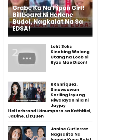
Grabe Ka Na Hipon Girl!
Billboard Ni Herlene
Budol, Nagkalat Na Sa
EDSA!
Lolit Solis
Sinabing Walang
Utang na Loob si
Ryza Mae Dizon!
RR Enriquez,
Sinawsawan
Sariling Isyu ng
Hiwalayan nila ni
Jayjay
Helterbrand ikinumpara sa KathNiel,
JaDine, LizQuen
Janine Gutierrez
Nagsalita Na
Inamin Kung Bakit