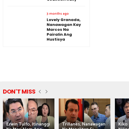
3 months ago
Lovely Granada,
Nanawagan Kay
Marcos Na
Pairalin Ang
Hustisya
DON'T MISS
Erwin Tulfo, Itinanggi
Trillanes, Nanawagan
Kiko 