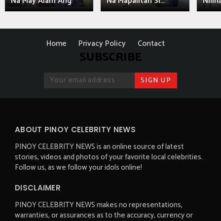
Na May Alam Ang
Na Mapalitan Si...
Nilin
Home
Privacy Policy
Contact
SUBSCRIBE
ABOUT PINOY CELEBRITY NEWS
PINOY CELEBRITY NEWS is an online source of latest
stories, videos and photos of your favorite local celebrities.
Follow us, as we follow your idols online!
DISCLAIMER
PINOY CELEBRITY NEWS makes no representations,
warranties, or assurances as to the accuracy, currency or