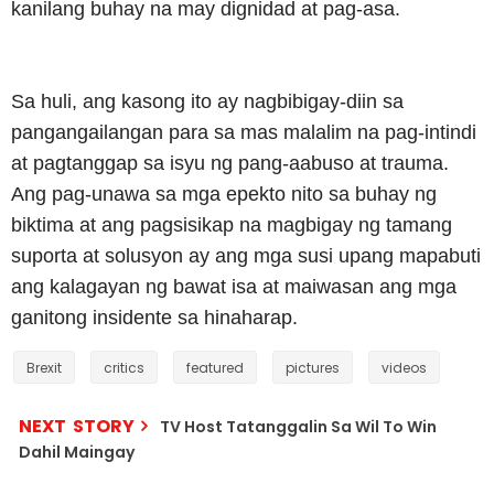
kanilang buhay na may dignidad at pag-asa.
Sa huli, ang kasong ito ay nagbibigay-diin sa
pangangailangan para sa mas malalim na pag-intindi
at pagtanggap sa isyu ng pang-aabuso at trauma.
Ang pag-unawa sa mga epekto nito sa buhay ng
biktima at ang pagsisikap na magbigay ng tamang
suporta at solusyon ay ang mga susi upang mapabuti
ang kalagayan ng bawat isa at maiwasan ang mga
ganitong insidente sa hinaharap.
Brexit
critics
featured
pictures
videos
NEXT STORY
TV Host Tatanggalin Sa Wil To Win
Dahil Maingay