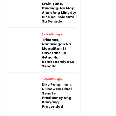
Erwin Tulfo,
Itinanggi Na May
Alam Ang Minority
Bloc Sa Insidente
Sa Senado
3 months ago
Trillanes,
Nanawagan Na
Mapalitan Si
Cayetano Sa
Gitna Ng
Kontrobersiya Sa
Senado
3 months ago
Kiko Pangilinan,
Nilinaw Na Hindi
Senate
Presidency Ang
Kanyang
Prayoridad