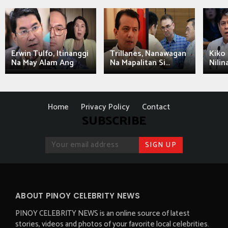
Erwin Tulfo, Itinanggi
Trillanes, Nanawagan
Kiko 
Na May Alam Ang
Na Mapalitan Si...
Nilin
Home
Privacy Policy
Contact
SUBSCRIBE
ABOUT PINOY CELEBRITY NEWS
PINOY CELEBRITY NEWS is an online source of latest
stories, videos and photos of your favorite local celebrities.