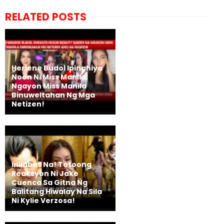
RELATED POSTS
Herlene Budol Ipinahiya
Noon Ni Miss Manila;
Ngayon Miss Manila
Binuweltahan Ng Mga
Netizen!
Inilabas Na! Totoong
Reaksyon Ni Jake
Cuenca Sa Gitna Ng
Balitang Hiwalay Na Sila
Ni Kylie Verzosa!