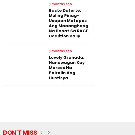
3 months ago
Baste Duterte,
Muling Pinag-
Usapan Matapos
Ang Maaanghang
Na Banat Sa RAGE
Coalition Rally
3 months ago
Lovely Granada,
Nanawagan Kay
Marcos Na
Pairalin Ang
Hustisya
DON'T MISS