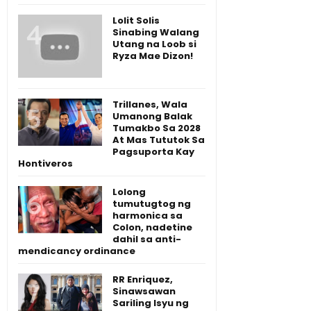
Lolit Solis
Sinabing Walang
Utang na Loob si
Ryza Mae Dizon!
Trillanes, Wala
Umanong Balak
Tumakbo Sa 2028
At Mas Tututok Sa
Pagsuporta Kay
Hontiveros
Lolong
tumutugtog ng
harmonica sa
Colon, nadetine
dahil sa anti-
mendicancy ordinance
RR Enriquez,
Sinawsawan
Sariling Isyu ng