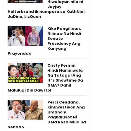
Hiwalayan nila ni
Jayjay
Helterbrand ikinumpara sa KathNiel,
JaDine, LizQuen
Kiko Pangilinan,
Nilinaw Na Hindi
Senate
Presidency Ang
Kanyang
Prayoridad
Cristy Fermin
Hindi Naniniwala
Na Tatagal Ang
It"s Showtime Sa
GMA7 Dahil
Malulugi Din Daw Ito!
Perci Cendaña,
Kinuwestiyon Ang
Umano’y
Pagkalusot Ni
Dela Rosa Mula Sa
Senado