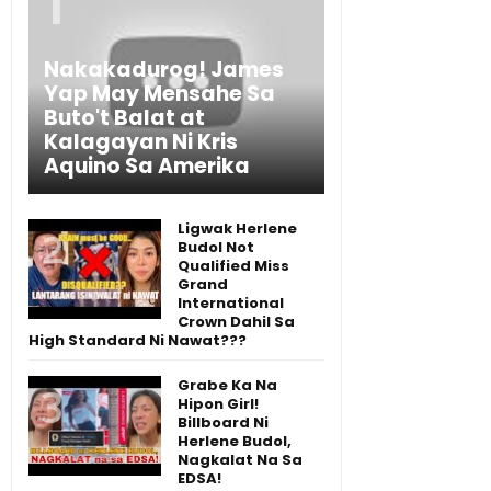
Nakakadurog! James
Yap May Mensahe Sa
Buto't Balat at
Kalagayan Ni Kris
Aquino Sa Amerika
Ligwak Herlene
Budol Not
Qualified Miss
Grand
International
Crown Dahil Sa
High Standard Ni Nawat???
Grabe Ka Na
Hipon Girl!
Billboard Ni
Herlene Budol,
Nagkalat Na Sa
EDSA!