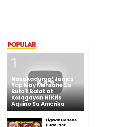
POPULAR
Nakakadurog! James
Yap May Mensahe Sa
Buto't Balat at
Kalagayan Ni Kris
Aquino Sa Amerika
Ligwak Herlene
Budol Not