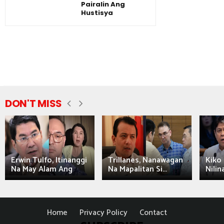
Pairalin Ang
Hustisya
DON'T MISS
Erwin Tulfo, Itinanggi
Trillanes, Nanawagan
Kiko 
Na May Alam Ang
Na Mapalitan Si...
Nilin
Home
Privacy Policy
Contact