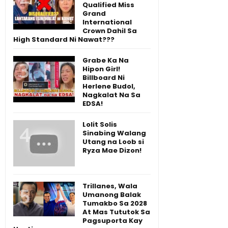
Qualified Miss
Grand
International
Crown Dahil Sa
High Standard Ni Nawat???
Grabe Ka Na
Hipon Girl!
Billboard Ni
Herlene Budol,
Nagkalat Na Sa
EDSA!
Lolit Solis
Sinabing Walang
Utang na Loob si
Ryza Mae Dizon!
Trillanes, Wala
Umanong Balak
Tumakbo Sa 2028
At Mas Tututok Sa
Pagsuporta Kay