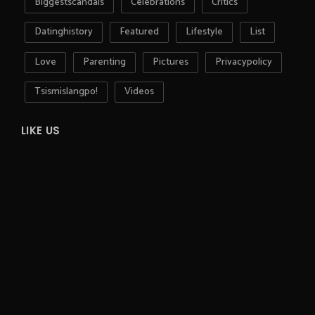
Biggestscandals
Celebrations
Critics
Datinghistory
Featured
Lifestyle
List
Love
Parenting
Pictures
Privacypolicy
Tsismislangpo!
Videos
LIKE US