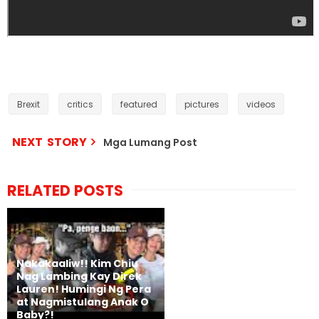
Brexit
critics
featured
pictures
videos
NEXT STORY
Mga Lumang Post
RELATED POSTS
Nakakaaliw!! Kim Chiu
Nag Lambing Kay Direk
Lauren! Humingi Ng Pera
at Nagmistulang Anak O
Baby?!