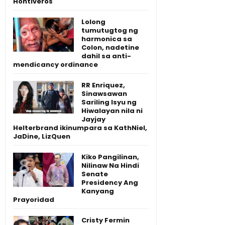
Hontiveros
Lolong
tumutugtog ng
harmonica sa
Colon, nadetine
dahil sa anti-
mendicancy ordinance
RR Enriquez,
Sinawsawan
Sariling Isyu ng
Hiwalayan nila ni
Jayjay
Helterbrand ikinumpara sa KathNiel,
JaDine, LizQuen
Kiko Pangilinan,
Nilinaw Na Hindi
Senate
Presidency Ang
Kanyang
Prayoridad
Cristy Fermin