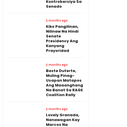
Kontrobersiya Sa
Senado
3 months ago
Kiko Pangilinan,
Nilinaw Na Hindi
Senate
Presidency Ang
Kanyang
Prayoridad
3 months ago
Baste Duterte,
Muling Pinag-
Usapan Matapos
Ang Maaanghang
Na Banat Sa RAGE
Coalition Rally
3 months ago
Lovely Granada,
Nanawagan Kay
Marcos Na