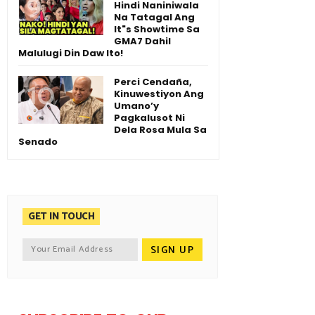
Hindi Naniniwala
Na Tatagal Ang
It"s Showtime Sa
GMA7 Dahil
Malulugi Din Daw Ito!
Perci Cendaña,
Kinuwestiyon Ang
Umano’y
Pagkalusot Ni
Dela Rosa Mula Sa
Senado
GET IN TOUCH