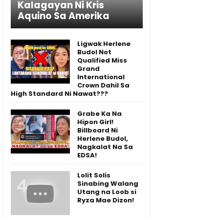
Kalagayan Ni Kris
Aquino Sa Amerika
Ligwak Herlene
Budol Not
Qualified Miss
Grand
International
Crown Dahil Sa
High Standard Ni Nawat???
Grabe Ka Na
Hipon Girl!
Billboard Ni
Herlene Budol,
Nagkalat Na Sa
EDSA!
Lolit Solis
Sinabing Walang
Utang na Loob si
Ryza Mae Dizon!