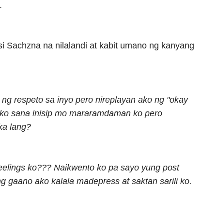
.
 si Sachzna na nilalandi at kabit umano ng kanyang
ng respeto sa inyo pero nireplayan ako ng "okay
oko sana inisip mo mararamdaman ko pero
ka lang?
feelings ko??? Naikwento ko pa sayo yung post
g gaano ako kalala madepress at saktan sarili ko.