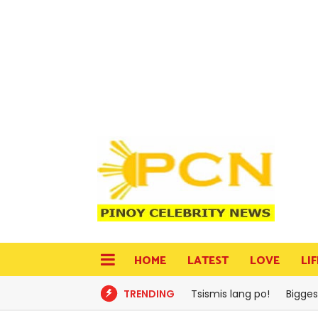
HOME
LATEST
LOVE
LI
TRENDING
Tsismis lang po!
Bigges