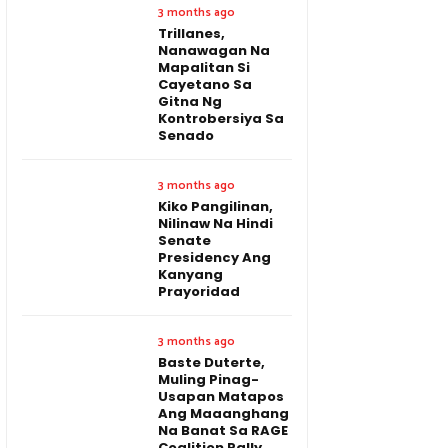
3 months ago
Trillanes,
Nanawagan Na
Mapalitan Si
Cayetano Sa
Gitna Ng
Kontrobersiya Sa
Senado
3 months ago
Kiko Pangilinan,
Nilinaw Na Hindi
Senate
Presidency Ang
Kanyang
Prayoridad
3 months ago
Baste Duterte,
Muling Pinag-
Usapan Matapos
Ang Maaanghang
Na Banat Sa RAGE
Coalition Rally