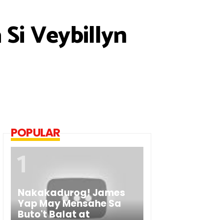
Si Veybillyn
POPULAR
Nakakadurog! James
Yap May Mensahe Sa
Buto't Balat at