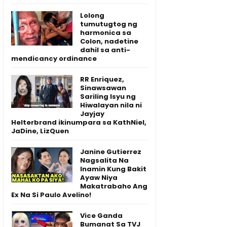
Lolong
tumutugtog ng
harmonica sa
Colon, nadetine
dahil sa anti-
mendicancy ordinance
RR Enriquez,
Sinawsawan
Sariling Isyu ng
Hiwalayan nila ni
Jayjay
Helterbrand ikinumpara sa KathNiel,
JaDine, LizQuen
Janine Gutierrez
Nagsalita Na
Inamin Kung Bakit
Ayaw Niya
Makatrabaho Ang
Ex Na Si Paulo Avelino!
Vice Ganda
Bumanat Sa TVJ