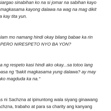
iargao sinabihan ko na si jomar na sabihan kayo
a magkasama kayong dalawa na wag na mag dikit
 kay tita yun.
am mo namang hindi okay bilang babae ka rin
s ko PERO NIRESPETO NYO BA YON?
 ng respeto kasi hindi ako okay...sa totoo lang
basa ng "bakit magkasama yung dalawa? ay may
ako magduda ka na."
s ni Sachzna at ipinuntong wala siyang ginawang
hzna, trabaho at para sa charity ang kanyang