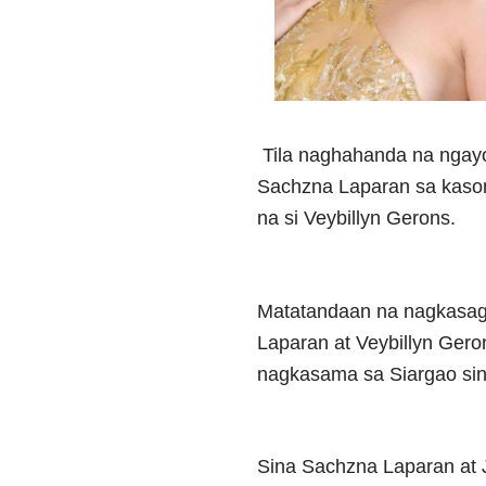
Tila naghahanda na ngayo
Sachzna Laparan sa kaso
na si Veybillyn Gerons.
Matatandaan na nagkasagu
Laparan at Veybillyn Ger
nagkasama sa Siargao sina
Sina Sachzna Laparan at 