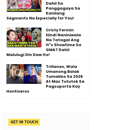
Dahil Sa
Panggagaya Sa
Kanilang
Segments Na Expecially for You!
Cristy Fermin
Hindi Naniniwala
Na Tatagal Ang
It"s Showtime Sa
GMA7 Dahil
Malulugi Din Daw Ito!
Trillanes, Wala
Umanong Balak
Tumakbo Sa 2028
At Mas Tututok Sa
Pagsuporta Kay
Hontiveros
GET IN TOUCH