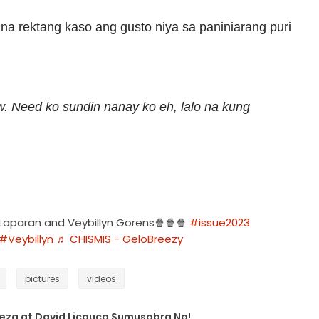
na rektang kaso ang gusto niya sa paniniarang puri
. Need ko sundin nanay ko eh, lalo na kung
aparan and Veybillyn Gorens🍿🍿🍿
#issue2023
#Veybillyn
♬ CHISMIS - GeloBreezy
pictures
videos
teza at David Licauco Sumusobra Na!