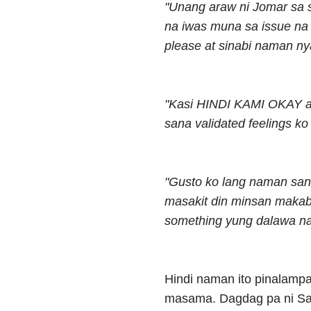
"Unang araw ni Jomar sa s
na iwas muna sa issue n
please at sinabi naman nya
"Kasi HINDI KAMI OKAY al
sana validated feeling
"Gusto ko lang naman sana
masakit din minsan maka
something yung dalawa n
Hindi naman ito pinalampa
masama. Dagdag pa ni Sac