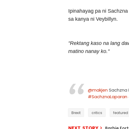
Ipinahayag pa ni Sachzna 
sa kanya ni Veybillyn.
"Rektang kaso na lang daw
matino nanay ko."
@makjen
Sachzna L
#SachznaLaparan
Brexit
critics
featured
NEXT STORY
Barbie For