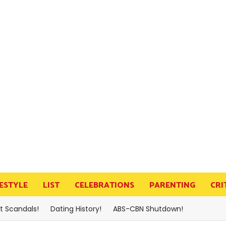
FESTYLE
LIST
CELEBRATIONS
PARENTING
CRI
t Scandals!
Dating History!
ABS-CBN Shutdown!