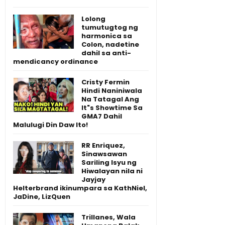
Lolong
tumutugtog ng
harmonica sa
Colon, nadetine
dahil sa anti-
mendicancy ordinance
Cristy Fermin
Hindi Naniniwala
Na Tatagal Ang
It"s Showtime Sa
GMA7 Dahil
Malulugi Din Daw Ito!
RR Enriquez,
Sinawsawan
Sariling Isyu ng
Hiwalayan nila ni
Jayjay
Helterbrand ikinumpara sa KathNiel,
JaDine, LizQuen
Trillanes, Wala