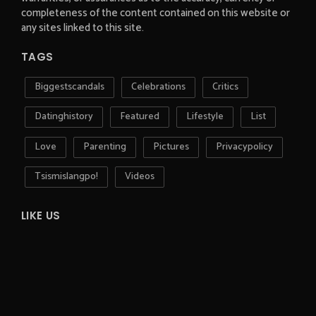
completeness of the content contained on this website or
any sites linked to this site.
TAGS
Biggestscandals
Celebrations
Critics
Datinghistory
Featured
Lifestyle
List
Love
Parenting
Pictures
Privacypolicy
Tsismislangpo!
Videos
LIKE US