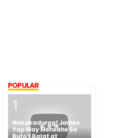
POPULAR
Nakakadurog! James
Yap May Mensahe Sa
Buto't Balat at