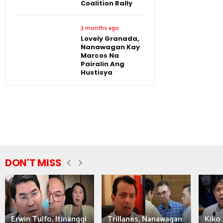
Coalition Rally
3 months ago
Lovely Granada,
Nanawagan Kay
Marcos Na
Pairalin Ang
Hustisya
DON'T MISS
Erwin Tulfo, Itinanggi
Trillanes, Nanawagan
Kiko 