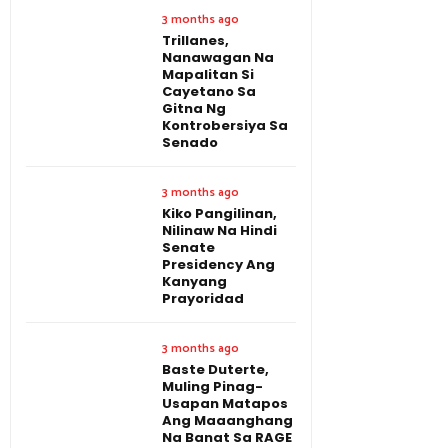
3 months ago
Trillanes,
Nanawagan Na
Mapalitan Si
Cayetano Sa
Gitna Ng
Kontrobersiya Sa
Senado
3 months ago
Kiko Pangilinan,
Nilinaw Na Hindi
Senate
Presidency Ang
Kanyang
Prayoridad
3 months ago
Baste Duterte,
Muling Pinag-
Usapan Matapos
Ang Maaanghang
Na Banat Sa RAGE