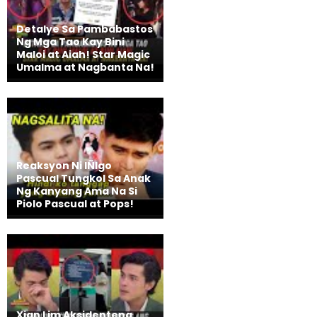
Detalye Sa Pambabastos
Ng Mga Tao Kay Bini
Maloi at Aiah! Star Magic
Umalma at Nagbanta Na!
Reaksyon Ni IÑIgo
Pascual Tungkol Sa Anak
Ng Kanyang Ama Na Si
Piolo Pascual at Pops!
Xian Lim Aksidenteng