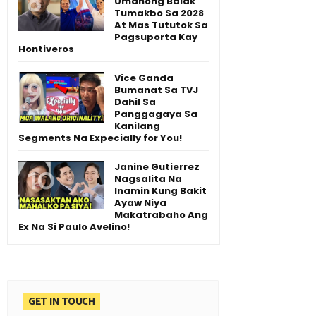
Umanong Balak
Tumakbo Sa 2028
At Mas Tututok Sa
Pagsuporta Kay
Hontiveros
Vice Ganda
Bumanat Sa TVJ
Dahil Sa
Panggagaya Sa
Kanilang
Segments Na Expecially for You!
Janine Gutierrez
Nagsalita Na
Inamin Kung Bakit
Ayaw Niya
Makatrabaho Ang
Ex Na Si Paulo Avelino!
GET IN TOUCH