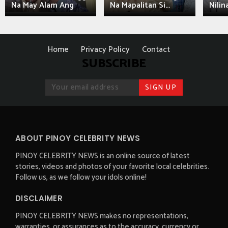
Na May Alam Ang
Na Mapalitan Si...
Nilin
Home
Privacy Policy
Contact
SUBSCRIBE
ABOUT PINOY CELEBRITY NEWS
PINOY CELEBRITY NEWS is an online source of latest
stories, videos and photos of your favorite local celebrities.
Follow us, as we follow your idols online!
DISCLAIMER
PINOY CELEBRITY NEWS makes no representations,
warranties, or assurances as to the accuracy, currency or