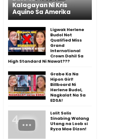
Kalagayan Ni Kris
Aquino Sa Amerika
Ligwak Herlene
Budol Not
Qualified Miss
Grand
International
Crown Dahil Sa
High Standard Ni Nawat???
Grabe Ka Na
Hipon Girl!
Billboard Ni
Herlene Budol,
Nagkalat Na Sa
EDSA!
Lolit Solis
Sinabing Walang
Utang na Loob si
Ryza Mae Dizon!