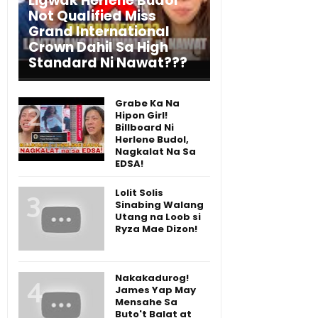
Ligwak Herlene Budol
Not Qualified Miss
Grand International
Crown Dahil Sa High
Standard Ni Nawat???
Grabe Ka Na
Hipon Girl!
Billboard Ni
Herlene Budol,
Nagkalat Na Sa
EDSA!
Lolit Solis
Sinabing Walang
Utang na Loob si
Ryza Mae Dizon!
Nakakadurog!
James Yap May
Mensahe Sa
Buto't Balat at