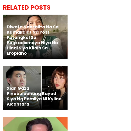
RELATED POSTS
Diwata Nagsalita Na Sa
Kumakalat Na Post
Patungkol Sa
Pagkadismaya Niya Na
Hindi Siya Kilala Sa
Eroplano
Xian Gaza
Pinabulaanang Bayad
Siya Ng Pamilya Ni Kyline
Alcantara