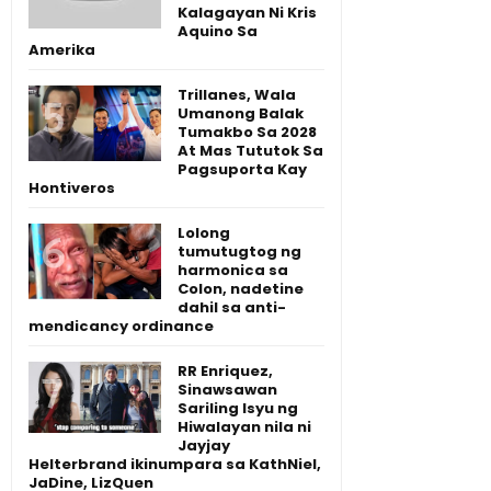
Kalagayan Ni Kris
Aquino Sa
Amerika
Trillanes, Wala
Umanong Balak
Tumakbo Sa 2028
At Mas Tututok Sa
Pagsuporta Kay
Hontiveros
Lolong
tumutugtog ng
harmonica sa
Colon, nadetine
dahil sa anti-
mendicancy ordinance
RR Enriquez,
Sinawsawan
Sariling Isyu ng
Hiwalayan nila ni
Jayjay
Helterbrand ikinumpara sa KathNiel,
JaDine, LizQuen