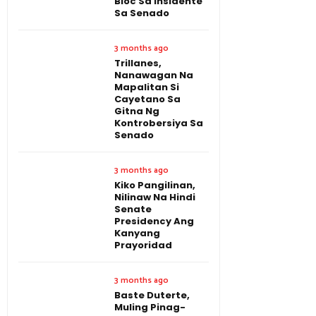
Bloc Sa Insidente
Sa Senado
3 months ago
Trillanes,
Nanawagan Na
Mapalitan Si
Cayetano Sa
Gitna Ng
Kontrobersiya Sa
Senado
3 months ago
Kiko Pangilinan,
Nilinaw Na Hindi
Senate
Presidency Ang
Kanyang
Prayoridad
3 months ago
Baste Duterte,
Muling Pinag-