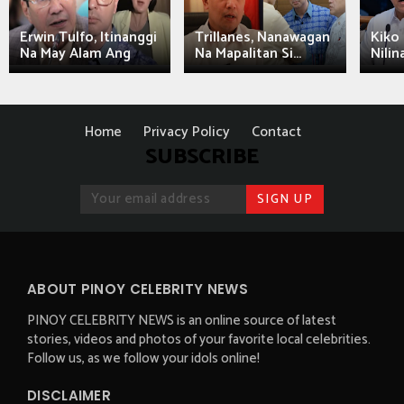
Erwin Tulfo, Itinanggi
Trillanes, Nanawagan
Kiko 
Na May Alam Ang
Na Mapalitan Si...
Nilin
Home
Privacy Policy
Contact
SUBSCRIBE
ABOUT PINOY CELEBRITY NEWS
PINOY CELEBRITY NEWS is an online source of latest
stories, videos and photos of your favorite local celebrities.
Follow us, as we follow your idols online!
DISCLAIMER