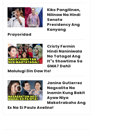
Kiko Pangilinan,
Nilinaw Na Hindi
Senate
Presidency Ang
Kanyang
Prayoridad
Cristy Fermin
Hindi Naniniwala
Na Tatagal Ang
It"s Showtime Sa
GMA7 Dahil
Malulugi Din Daw Ito!
Janine Gutierrez
Nagsalita Na
Inamin Kung Bakit
Ayaw Niya
Makatrabaho Ang
Ex Na Si Paulo Avelino!