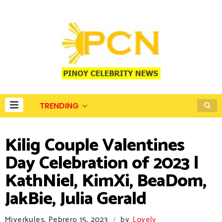
TRENDING
Kilig Couple Valentines
Day Celebration of 2023 |
KathNiel, KimXi, BeaDom,
JakBie, Julia Gerald
Miyerkules, Pebrero 15, 2023
by
Lovely
/