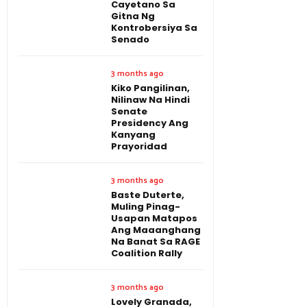
Cayetano Sa
Gitna Ng
Kontrobersiya Sa
Senado
3 months ago
Kiko Pangilinan,
Nilinaw Na Hindi
Senate
Presidency Ang
Kanyang
Prayoridad
3 months ago
Baste Duterte,
Muling Pinag-
Usapan Matapos
Ang Maaanghang
Na Banat Sa RAGE
Coalition Rally
3 months ago
Lovely Granada,