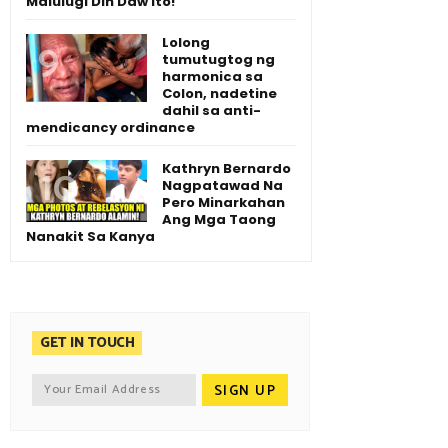
Malulugi Din Daw Ito!
Lolong
tumutugtog ng
harmonica sa
Colon, nadetine
dahil sa anti-
mendicancy ordinance
Kathryn Bernardo
Nagpatawad Na
Pero Minarkahan
Ang Mga Taong
Nanakit Sa Kanya
GET IN TOUCH