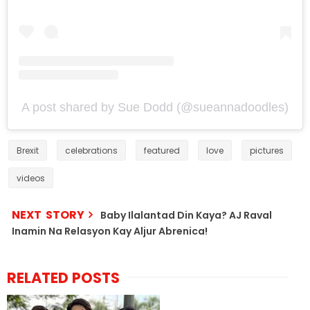
A post shared by Sue Dodd (@sueannadoodles)
Brexit
celebrations
featured
love
pictures
videos
NEXT STORY
Baby Ilalantad Din Kaya? AJ Raval
Inamin Na Relasyon Kay Aljur Abrenica!
RELATED POSTS