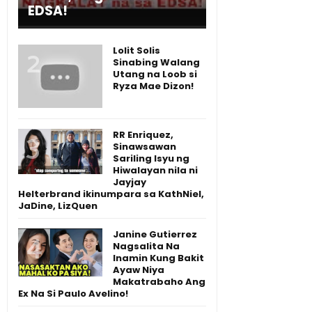
EDSA!
Lolit Solis
Sinabing Walang
Utang na Loob si
Ryza Mae Dizon!
RR Enriquez,
Sinawsawan
Sariling Isyu ng
Hiwalayan nila ni
Jayjay
Helterbrand ikinumpara sa KathNiel,
JaDine, LizQuen
Janine Gutierrez
Nagsalita Na
Inamin Kung Bakit
Ayaw Niya
Makatrabaho Ang
Ex Na Si Paulo Avelino!