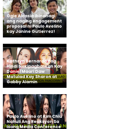
Ogie Alcasid ibinahagi
ang naging engagement
proposal ni Paulo Avelino
kay Janine Gutierrez!
Kathryn Bernardo Pag
Hindi Nakipagbalikan Kay
Daniel Maari Daw
Matulad Kay Sharon at
Gabby Alamin
Paulo Avelino at Kim Chiu
Nahuli Ang Reaksyon Sa
Isang Media Conference