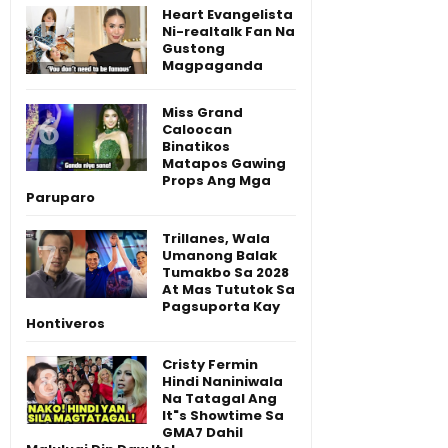
Heart Evangelista
Ni-realtalk Fan Na
Gustong
Magpaganda
Miss Grand
Caloocan
Binatikos
Matapos Gawing
Props Ang Mga
Paruparo
Trillanes, Wala
Umanong Balak
Tumakbo Sa 2028
At Mas Tututok Sa
Pagsuporta Kay
Hontiveros
Cristy Fermin
Hindi Naniniwala
Na Tatagal Ang
It"s Showtime Sa
GMA7 Dahil