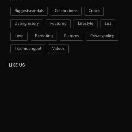
Biggestscandals
Celebrations
Critics
Datinghistory
Featured
Lifestyle
List
Love
Parenting
Pictures
Privacypolicy
Tsismislangpo!
Videos
LIKE US