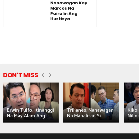
Nanawagan Kay
Marcos Na
Pairalin Ang
Hustisya
DON'T MISS
Erwin Tulfo, Itinanggi
Trillanes, Nanawagan
Kiko 
Na May Alam Ang
Na Mapalitan Si...
Nilin